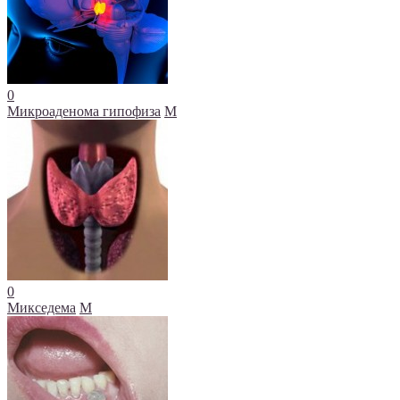
0
Микроаденома гипофиза
М
0
Микседема
М