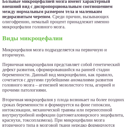
Больные микроцефалией мозга имеют характерный
внешний вид с диспропорциональным соотношением
между нормальным размером тела и маленьким
недоразвитым черепом
. Среди причин, вызывающих
олигофрению, немалый процент принадлежит именно
микроцефалии головного мозга.
Виды микроцефалии
Микроцефалия мозга подразделяется на первичную и
вторичную.
Первичная микроцефалия представляет собой генетический
дефект развития, сформировавшийся на ранней стадии
беременности. Данный вид микроцефалии, как правило,
сочетается с другими грубейшими аномалиями развития
головного мозга – агенезией мозолистого тела, агирией и
прочими патологиями.
Вторичная микроцефалия у плода возникает на более поздних
сроках беременности и формируется на фоне гипоксии,
интоксикации, механической травмы или перенесенной
внутриутробной инфекции (цитомегаловирсного энцефалита,
краснухи, токсоплазмоза). При микроцефалии мозга
вторичного типа в мозговой ткани нередко формируются