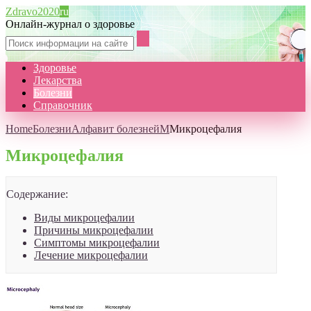
Zdravo2020
ru
Онлайн-журнал о здоровье
Здоровье
Лекарства
Болезни
Справочник
Home
Болезни
Алфавит болезней
М
Микроцефалия
Микроцефалия
Содержание:
Виды микроцефалии
Причины микроцефалии
Симптомы микроцефалии
Лечение микроцефалии