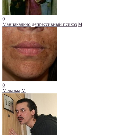
0
Маниакально-депрессивный психоз
М
0
Мелазма
М