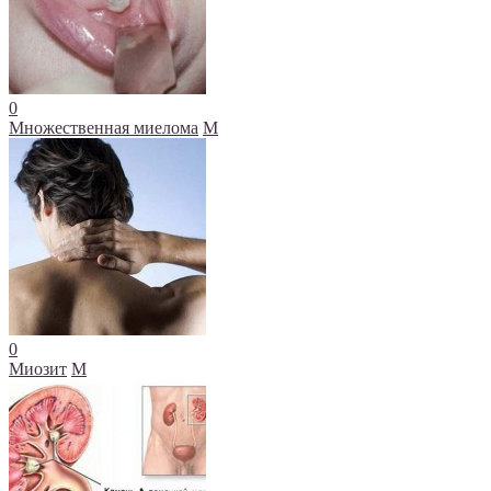
0
Множественная миелома
М
0
Миозит
М