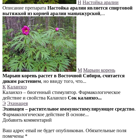
Н
Настойка аралии
Описание препарата
Настойка аралии является спиртовой
вытяжкой из корней аралии маньчжурской
,...
М
Марьин корень
Марьин корень растет в Восточной Сибири, считается
диким растением
, но ввиду того, что...
К
Каланхоэ
Каланхоэ – биогенный стимулятор. Фармакологическое
действие и свойства Каланхоэ
Сок каланхоэ...
Э
Эхинацея
Эхинацея – растительное иммуностимулирующее средство
.
Фармакологическое действие В основе...
Добавить комментарий
Ваш адрес email не будет опубликован.
Обязательные поля
помечены
*