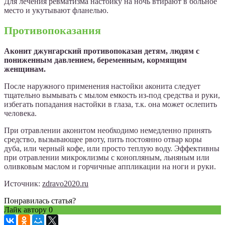
Для лечения ревматизма настойку на ночь втирают в больное
место и укутывают фланелью.
Противопоказания
Аконит джунгарский противопоказан детям, людям с
пониженным давлением, беременным, кормящим
женщинам.
После наружного применения настойки аконита следует
тщательно вымывать с мылом емкость из-под средства и руки,
избегать попадания настойки в глаза, т.к. она может ослепить
человека.
При отравлении аконитом необходимо немедленно принять
средство, вызывающее рвоту, пить постоянно отвар коры
дуба, или черный кофе, или просто теплую воду. Эффективны
при отравлении микроклизмы с конопляным, льняным или
оливковым маслом и горчичные аппликации на ноги и руки.
Источник:
zdravo2020.ru
Понравилась статья?
Лайк автору
0