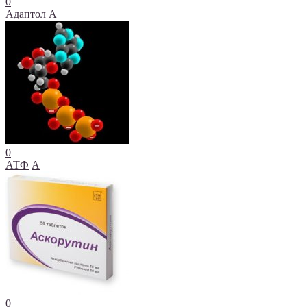
0
Адаптол
А
0
АТФ
А
0