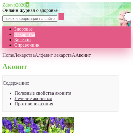
Zdravo2020
ru
Онлайн-журнал о здоровье
Здоровье
Лекарства
Болезни
Справочник
Home
Лекарства
Алфавит лекарств
А
Аконит
Аконит
Содержание:
Полезные свойства аконита
Лечение аконитом
Противопоказания