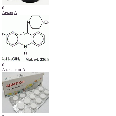
0
Аекол
А
0
Азалептин
А