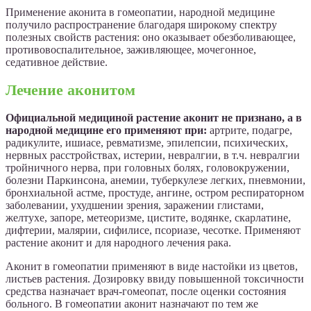
Применение аконита в гомеопатии, народной медицине
получило распространение благодаря широкому спектру
полезных свойств растения: оно оказывает обезболивающее,
противовоспалительное, заживляющее, мочегонное,
седативное действие.
Лечение аконитом
Официальной медициной растение аконит не признано, а в
народной медицине его применяют при:
артрите, подагре,
радикулите, ишиасе, ревматизме, эпилепсии, психических,
нервных расстройствах, истерии, невралгии, в т.ч. невралгии
тройничного нерва, при головных болях, головокружении,
болезни Паркинсона, анемии, туберкулезе легких, пневмонии,
бронхиальной астме, простуде, ангине, остром респираторном
заболевании, ухудшении зрения, заражении глистами,
желтухе, запоре, метеоризме, цистите, водянке, скарлатине,
дифтерии, малярии, сифилисе, псориазе, чесотке. Применяют
растение аконит и для народного лечения рака.
Аконит в гомеопатии применяют в виде настойки из цветов,
листьев растения. Дозировку ввиду повышенной токсичности
средства назначает врач-гомеопат, после оценки состояния
больного. В гомеопатии аконит назначают по тем же