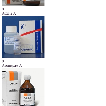
0
АСД 2
А
0
Азопирам
А