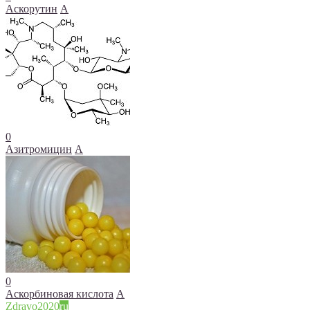
Аскорутин
А
0
Азитромицин
А
0
Аскорбиновая кислота
А
Zdravo2020
ru