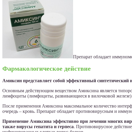
Препарат обладает иммуном
Фармакологическое действие
Амиксин представляет собой эффективный синтетический и
Основным действующим веществом Амиксина является типорон, 
лимфоциты (лимфоциты, развивающиеся в вилочковой железе) 
После применения Амиксина максимальное количество интерфер
очередь – кровь. Препарат обладает противовирусным и имм
Применение Амиксина эффективно при лечении многих вир
также вирусы гепатита и герпеса
. Противовирусное действи
инфицированных клетках вирус-белков.