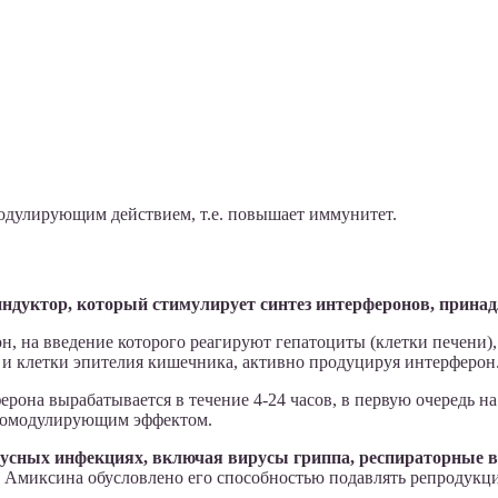
одулирующим действием, т.е. повышает иммунитет.
ндуктор, который стимулирует синтез интерферонов, принад
на введение которого реагируют гепатоциты (клетки печени), 
и клетки эпителия кишечника, активно продуцируя интерферон
она вырабатывается в течение 4-24 часов, в первую очередь на
уномодулирующим эффектом.
усных инфекциях, включая вирусы гриппа, респираторные в
е Амиксина обусловлено его способностью подавлять репродукц