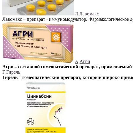
Л
Лавомакс
Лавомакс – препарат - иммуномодулятор. Фармакологическое 
А
Агри
Агри – составной гомеопатический препарат, применяемый 
Г
Гирель
Гирель – гомеопатический препарат, который широко прим