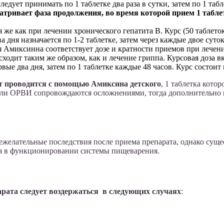
дует принимать по 1 таблетке два раза в сутки, затем по 1 табле
атривает фаза продолжения, во время которой прием 1 табле
же как при лечении хронического гепатита В. Курс (50 таблеток
ня назначается по 1-2 таблетке, затем через каждые двое суток 
Амиксинна соответствует дозе и кратности приемов при лечении
одит таким же образом, как и лечение гриппа. Курсовая доза вк
вые два дня, затем по 1 таблетке каждые 48 часов. Курс состоит 
ет проводится с помощью
Амиксина детского
, 1 таблетка кото
п или ОРВИ сопровождаются осложнениями, тогда дополнительно н
ежелательные последствия после приема препарата, однако суще
ия в функционировании системы пищеварения.
арата следует воздержаться в следующих случаях
: