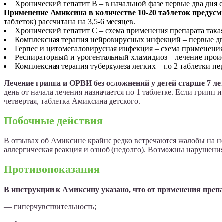
Хронический гепатит В – в начальной фазе первые два дня сле
Применение Амиксина в количестве 10-20 таблеток предусм
таблеток) рассчитана на 3,5-6 месяцев.
Хронический гепатит С – схема применения препарата такая 
Комплексная терапия нейровирусных инфекций – первые два д
Герпес и цитомегаловирусная инфекция – схема применения 
Респираторный и урогентальный хламидиоз – лечение происх
Комплексная терапия туберкулеза легких – по 2 таблетки пер
Лечение гриппа и ОРВИ без осложнений у детей старше 7 л
день от начала лечения назначается по 1 таблетке. Если грип
четвертая, таблетка Амиксина детского.
Побочные действия
В отзывах об Амиксине крайне редко встречаются жалобы на н
аллергическая реакция и озноб (недолго). Возможны нарушен
Противопоказания
В инструкции к Амиксину указано, что от применения преп
— гиперчувствительность;