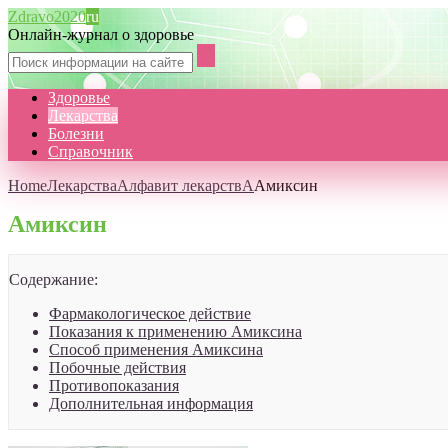
Zdravo2020
ru
Онлайн-журнал о здоровье
Здоровье
Лекарства
Болезни
Справочник
Home
Лекарства
Алфавит лекарств
А
Амиксин
Амиксин
Содержание:
Фармакологическое действие
Показания к применению Амиксина
Способ применения Амиксина
Побочные действия
Противопоказания
Дополнительная информация