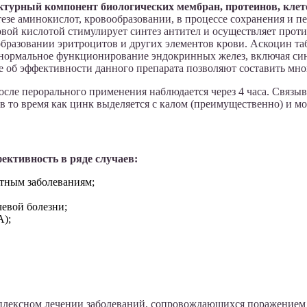
уктурный компонент биологических мембран, протеинов, кле
езе аминокислот, кровообразовании, в процессе сохранения и п
вой кислотой стимулирует синтез антител и осуществляет прот
бразовании эритроцитов и других элементов крови. Аскоцин та
 нормальное функционирование эндокринных желез, включая син
 об эффективности данного препарата позволяют составить мн
сле перорального применения наблюдается через 4 часа. Связы
 то время как цинк выделяется с калом (преимущественно) и мо
ктивность в ряде случаев:
тным заболеваниям;
чевой болезни;
А);
мплексном лечении заболеваний, сопровождающихся поражением