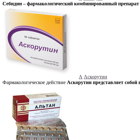
Себидин – фармакологический комбинированный препарат с
А
Аскорутин
Фармакологическое действие
Аскорутин представляет собой 