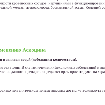
омкости кровеносных сосудов, нарушениями в функционировании
льной железы, атеросклероза, бронхиальной астмы, болезней с
именению Аскоцина
я и запивая водой (небольшим количеством).
дин раз в день. В случае лечения инфекционных заболеваний и 
менения данного препарата определяет врач, ориентируясь на хар
 однако при длительном приеме высоких доз могут возникнуть т