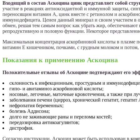
Входящий в состав Аскоцина цинк представляет собой стр
участие в реакциях антиоксидантной и иммунной защиты, синт
переносящим витамин А, цинк вместе с ретинолом и аскорбино
иммунодефицита. Ценен данный минерал и своим участием в о
обмен, решая тем самым вопрос как убрать жир, обеспечивают
репродуктивную и половую функции. Некоторое представление
Максимальная концентрация аскорбиновой кислоты в плазме по
витамин Е кишечником, почками, с грудным молоком и потом, в
Показания к применению Аскоцина
Положительные отзывы об Аскоцине подтверждают его эффе
склонность к инфекционным, простудным и иммунодефици
гипо- и авитаминоз аскорбиновой кислоты;
носовые, легочные, маточные кровотечения, а также при лу
заболевания печени (цирроз, хронический гепатит, гепатит 
нефропатия беременных;
болезнь Аддисона;
долго не заживающие раны и переломы костей;
передозировка антикоагулянтов;
дистрофия.
Согласно инструкции, Аскоцин может быть использован в ко