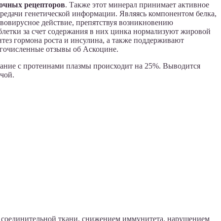
точных рецепторов
. Также этот минерал принимает активное
ередачи генетической информации. Являясь компонентом белка,
ивовирусное действие, препятствуя возникновению
блетки за счет содержания в них цинка нормализуют жировой
тез гормона роста и инсулина, а также поддерживают
огочисленные отзывы об Аскоцине.
вание с протеинами плазмы происходит на 25%. Выводится
чой.
 соединительной ткани, снижением иммунитета, нарушением