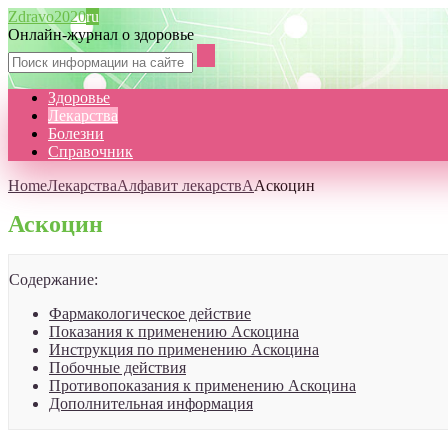
Zdravo2020
ru
Онлайн-журнал о здоровье
Здоровье
Лекарства
Болезни
Справочник
Home
Лекарства
Алфавит лекарств
А
Аскоцин
Аскоцин
Содержание:
Фармакологическое действие
Показания к применению Аскоцина
Инструкция по применению Аскоцина
Побочные действия
Противопоказания к применению Аскоцина
Дополнительная информация