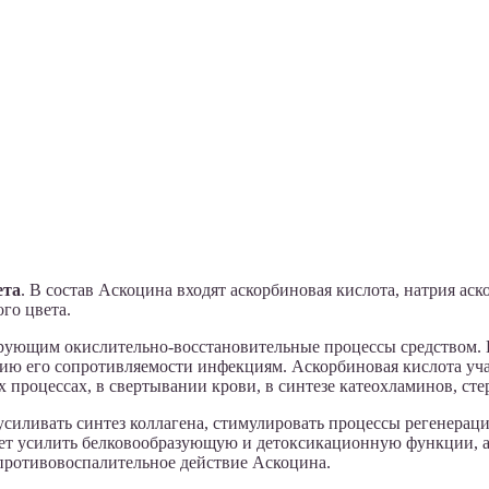
ета
. В состав Аскоцина входят аскорбиновая кислота, натрия ас
го цвета.
рующим окислительно-восстановительные процессы средством. 
 его сопротивляемости инфекциям. Аскорбиновая кислота учас
 процессах, в свертывании крови, в синтезе катеохламинов, ст
усиливать синтез коллагена, стимулировать процессы регенерац
ет усилить белковообразующую и детоксикационную функции, а 
противовоспалительное действие Аскоцина.