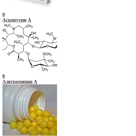
0
Аскорутин
А
0
Азитромицин
А