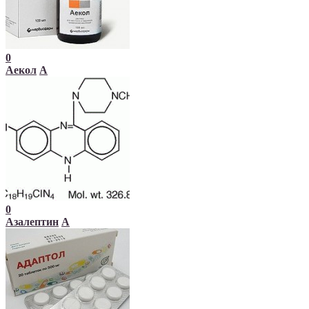
0
Аекол
А
0
Азалептин
А