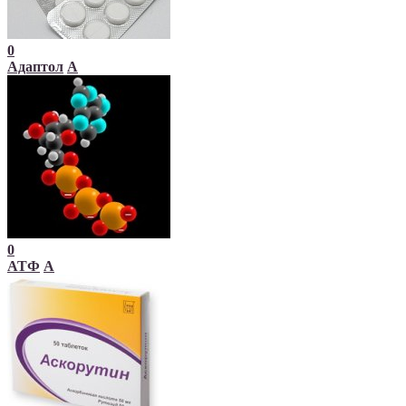
0
Адаптол
А
0
АТФ
А