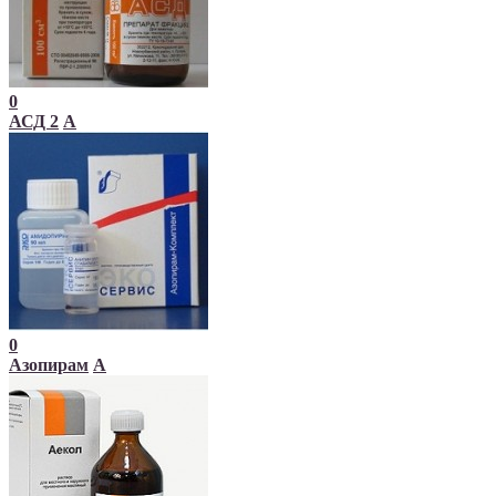
0
АСД 2
А
0
Азопирам
А