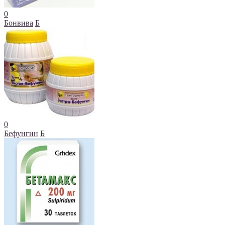
0
Бонвива
Б
0
Бефунгин
Б