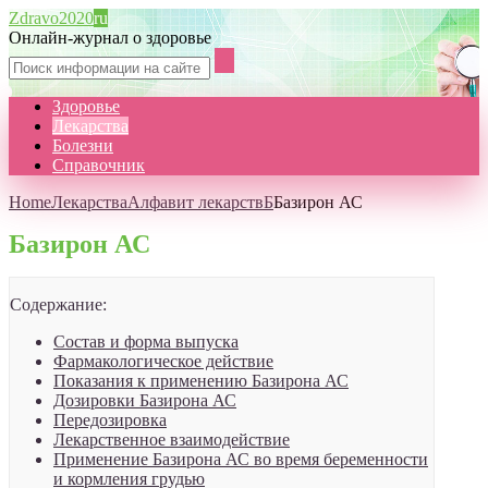
Zdravo2020
ru
Онлайн-журнал о здоровье
Здоровье
Лекарства
Болезни
Справочник
Home
Лекарства
Алфавит лекарств
Б
Базирон АС
Базирон АС
Содержание:
Состав и форма выпуска
Фармакологическое действие
Показания к применению Базирона АС
Дозировки Базирона АС
Передозировка
Лекарственное взаимодействие
Применение Базирона АС во время беременности
и кормления грудью