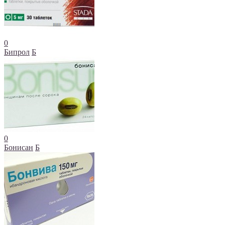
0
Бипрол
Б
0
Бонисан
Б