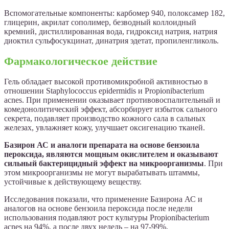
Вспомогательные компоненты: карбомер 940, полоксамер 182,
глицерин, акрилат сополимер, безводный коллоидный
кремний, дистиллированная вода, гидроксид натрия, натрия
диоктил сульфосукцинат, динатрия эдетат, пропиленгликоль.
Фармакологическое действие
Гель обладает высокой противомикробной активностью в
отношении Staphylococcus epidermidis и Propionibacterium
acnes. При применении оказывает противовоспалительный и
комедонолитический эффект, абсорбирует избыток сального
секрета, подавляет производство кожного сала в сальных
железах, увлажняет кожу, улучшает оксигенацию тканей.
Базирон АС и аналоги препарата на основе бензоила
пероксида, являются мощным окислителем и оказывают
сильный бактерицидный эффект на микроорганизмы
. При
этом микроорганизмы не могут вырабатывать штаммы,
устойчивые к действующему веществу.
Исследования показали, что применение Базирона АС и
аналогов на основе бензоила пероксида после недели
использования подавляют рост культуры Propionibacterium
acnes на 94%, а после двух недель – на 97-99%.