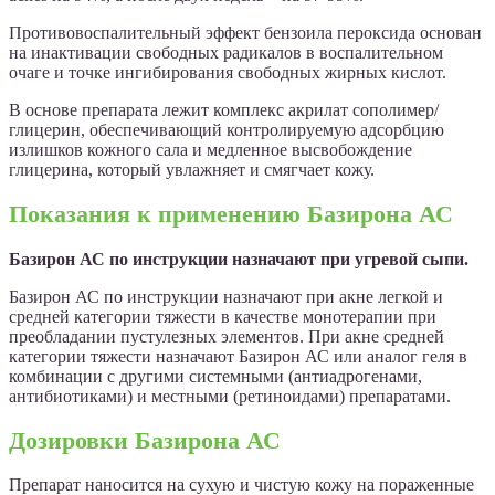
Противовоспалительный эффект бензоила пероксида основан
на инактивации свободных радикалов в воспалительном
очаге и точке ингибирования свободных жирных кислот.
В основе препарата лежит комплекс акрилат сополимер/
глицерин, обеспечивающий контролируемую адсорбцию
излишков кожного сала и медленное высвобождение
глицерина, который увлажняет и смягчает кожу.
Показания к применению Базирона АС
Базирон АС по инструкции назначают при угревой сыпи.
Базирон АС по инструкции назначают при акне легкой и
средней категории тяжести в качестве монотерапии при
преобладании пустулезных элементов. При акне средней
категории тяжести назначают Базирон АС или аналог геля в
комбинации с другими системными (антиадрогенами,
антибиотиками) и местными (ретиноидами) препаратами.
Дозировки Базирона АС
Препарат наносится на сухую и чистую кожу на пораженные