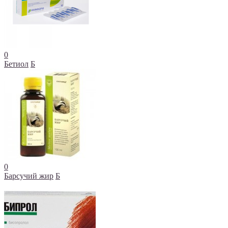
0
Бетиол
Б
0
Барсучий жир
Б