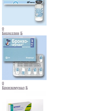
0
Бициллин
Б
0
Бронхомунал
Б