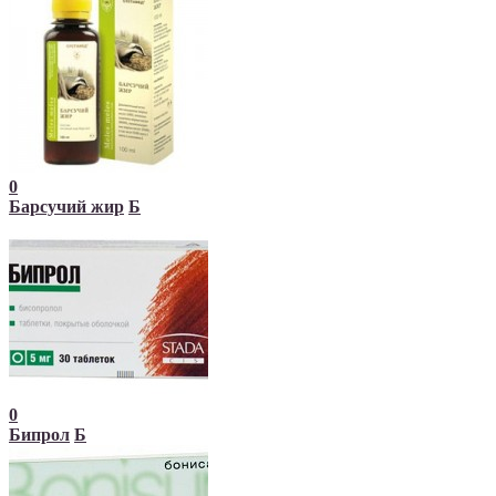
0
Барсучий жир
Б
0
Бипрол
Б