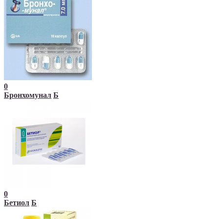
0
Бронхомунал
Б
0
Бетиол
Б