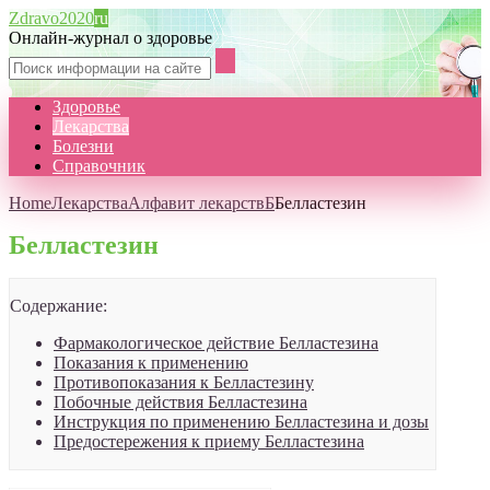
Zdravo2020
ru
Онлайн-журнал о здоровье
Здоровье
Лекарства
Болезни
Справочник
Home
Лекарства
Алфавит лекарств
Б
Белластезин
Белластезин
Содержание:
Фармакологическое действие Белластезина
Показания к применению
Противопоказания к Белластезину
Побочные действия Белластезина
Инструкция по применению Белластезина и дозы
Предостережения к приему Белластезина