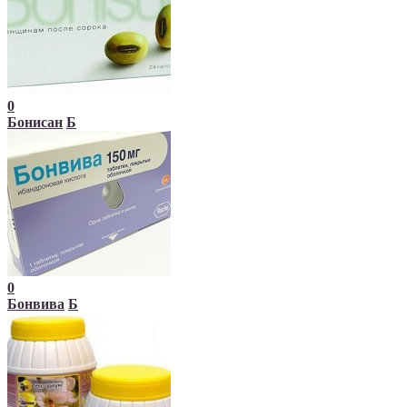
0
Бонисан
Б
0
Бонвива
Б