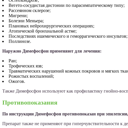
Остеохондрозе;
Вегето-сосудистая дистонии по парасимпатическому типу;
Рассеянном склерозе;
Мигрени;
Болезни Меньера;
Плановых нейрохирургических операциях;
Атопической бронхиальной астме;
Последствиях ишемического и геморрагического инсультов;
Поллинозе.
Наружно Димефосфон применяют для лечения:
Ран;
Трофических язв;
Травматических нарушений кожных покровов и мягких тка
Рожистых воспалений;
Ожогов.
Также Димефосфон используют как профилактику гнойно-воспа
Противопоказания
По инструкции Димефосфон противопоказан при эпилепсии, 
Препарат также не применяют при гиперчувствительности к д