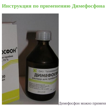
Инструкция по применению Димефосфона
Димефосфон можно применять