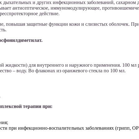
х дыхательных и других инфекционных заболеваний, сахарном 
ывает антисептическое, иммуномодулирующее, противоишемичес
ресспротекторное действие.
е, повышая защитные функции кожи и слизистых оболочек. При
ть.
осфонилдиметилат.
й жидкости) для внутреннего и наружного применения. 100 мл 
тво – воду. Во флаконах из оранжевого стекла по 100 мл.
.
плексной терапии при:
ния;
сти при инфекционно-воспалительных заболеваниях (грипп, ОРВ