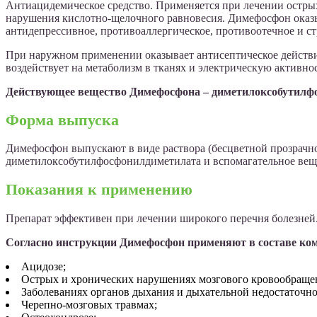
Антиацидемическое средство. Применяется при лечении остры
нарушения кислотно-щелочного равновесия. Димефосфон оказ
антидепрессивное, противоаллергическое, противоотечное и ст
При наружном применении оказывает антисептическое действи
воздействует на метаболизм в тканях и электрическую активнос
Действующее вещество Димефосфона – диметилоксобутилф
Форма выпуска
Димефосфон выпускают в виде раствора (бесцветной прозрачно
диметилоксобутилфосфонилдиметилата и вспомагательное вещес
Показания к применению
Препарат эффективен при лечении широкого перечня болезней
Согласно инструкции Димефосфон применяют в составе ком
Ацидозе;
Острых и хронических нарушениях мозгового кровообраще
Заболеваниях органов дыхания и дыхательной недостаточно
Черепно-мозговых травмах;