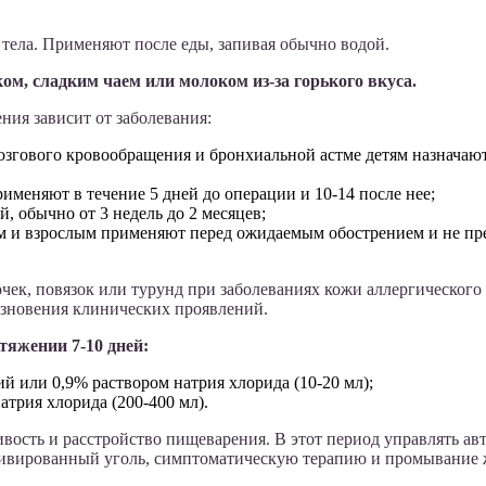
ы тела. Применяют после еды, запивая обычно водой.
, сладким чаем или молоком из-за горького вкуса.
ния зависит от заболевания:
озгового кровообращения и бронхиальной астме детям назначаю
меняют в течение 5 дней до операции и 10-14 после нее;
 обычно от 3 недель до 2 месяцев;
м и взрослым применяют перед ожидаемым обострением и не пр
к, повязок или турунд при заболеваниях кожи аллергического
езновения клинических проявлений.
тяжении 7-10 дней:
й или 0,9% раствором натрия хлорида (10-20 мл);
атрия хлорида (200-400 мл).
вость и расстройство пищеварения. В этот период управлять а
тивированный уголь, симптоматическую терапию и промывание 