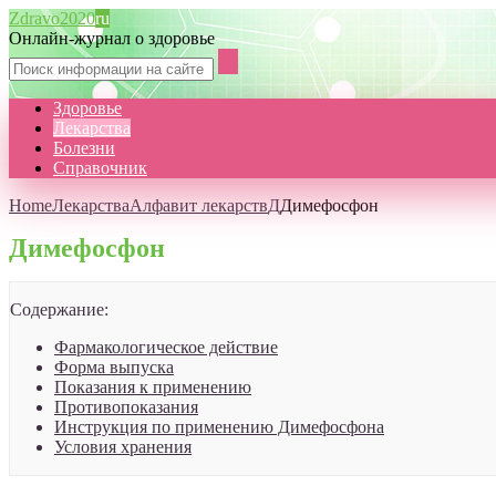
Zdravo2020
ru
Онлайн-журнал о здоровье
Здоровье
Лекарства
Болезни
Справочник
Home
Лекарства
Алфавит лекарств
Д
Димефосфон
Димефосфон
Содержание:
Фармакологическое действие
Форма выпуска
Показания к применению
Противопоказания
Инструкция по применению Димефосфона
Условия хранения