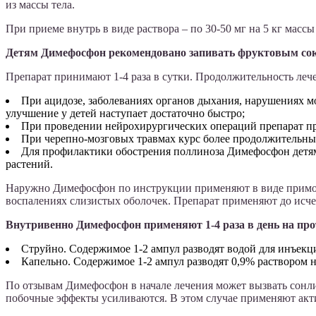
из массы тела.
При приеме внутрь в виде раствора – по 30-50 мг на 5 кг масс
Детям Димефосфон рекомендовано запивать фруктовым соком
Препарат принимают 1-4 раза в сутки. Продолжительность лече
При ацидозе, заболеваниях органов дыхания, нарушениях м
улучшение у детей наступает достаточно быстро;
При проведении нейрохирургических операций препарат при
При черепно-мозговых травмах курс более продолжительный,
Для профилактики обострения поллиноза Димефосфон детя
растений.
Наружно Димефосфон по инструкции применяют в виде примоче
воспалениях слизистых оболочек. Препарат применяют до исч
Внутривенно Димефосфон применяют 1-4 раза в день на про
Струйно. Содержимое 1-2 ампул разводят водой для инъекци
Капельно. Содержимое 1-2 ампул разводят 0,9% раствором н
По отзывам Димефосфон в начале лечения может вызвать сонли
побочные эффекты усиливаются. В этом случае применяют ак