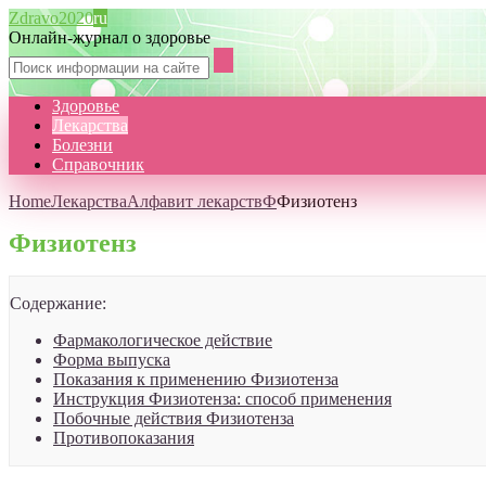
Zdravo2020
ru
Онлайн-журнал о здоровье
Здоровье
Лекарства
Болезни
Справочник
Home
Лекарства
Алфавит лекарств
Ф
Физиотенз
Физиотенз
Содержание:
Фармакологическое действие
Форма выпуска
Показания к применению Физиотенза
Инструкция Физиотенза: способ применения
Побочные действия Физиотенза
Противопоказания