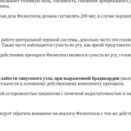
вызывает головную боль, сонливость, снижение артериального д
мина.
я доза Физиотенза должна составлять 200 мкг, в случае хороше
работе центральной нервной системы, довольно часто это голов
 Также часто наблюдается сухость во рту, как яркий представит
йствиями препарата Физиотенз являются сухость во рту, головн
лабости синусового узла, при выраженной брадикардии
(мало
тельности к основному действующему компоненту препарата.
ой осторожностью пациентам с почечной недостаточностью и пац
 следует обратить внимание на аналоги Физиотенза с тем же де