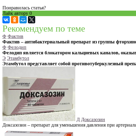
Понравилась статья?
Лайк автору
0
Рекомендуем по теме
Ф
Фактив
Фактив – антибактериальный препарат из группы фторхин
Ф
Фелодип
Фелодип является блокатором кальциевых каналов, оказы
Э
Этамбутол
Этамбутол представляет собой противотуберкулезный преп
Д
Доксазозин
Доксазозин – препарат для уменьшения давления при артериаль