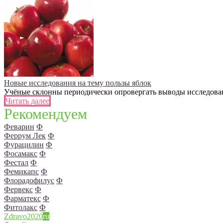
Новые исследования на тему пользы яблок
Учёные склонны периодически опровергать выводы исследований
Читать далее
Рекомендуем
Феварин
Ф
Феррум Лек
Ф
Фурацилин
Ф
Фосамакс
Ф
Фестал
Ф
Фемикапс
Ф
Флорадофилус
Ф
Фервекс
Ф
Фарматекс
Ф
Фитолакс
Ф
Zdravo2020
ru