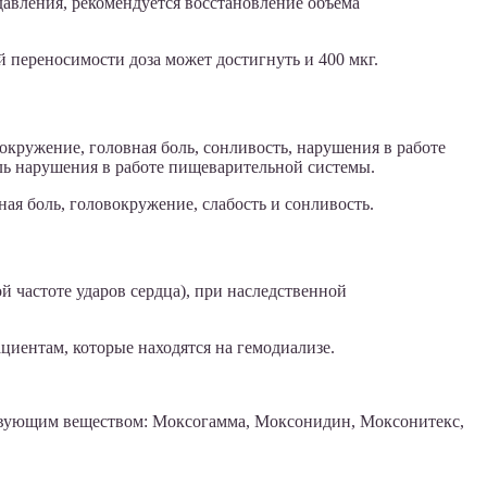
авления, рекомендуется восстановление объема
й переносимости доза может достигнуть и 400 мкг.
окружение, головная боль, сонливость, нарушения в работе
ель нарушения в работе пищеварительной системы.
ая боль, головокружение, слабость и сонливость.
й частоте ударов сердца), при наследственной
иентам, которые находятся на гемодиализе.
йствующим веществом: Моксогамма, Моксонидин, Моксонитекс,