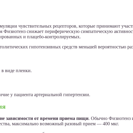
имуляции чувствительных рецепторов, которые принимают участ
м Физиотенз снижает периферическую симпатическую активност
зированных и плацебо-контролируемых.
толитических гипотензивных средств меньшей вероятностью разв
 в виде пленки.
чие у пациента артериальной гипертензии.
ия
вне зависимости от времени приема пищи
. Обычно Физиотенз и
щества, максимально возможный разовый прием — 400 мкг.