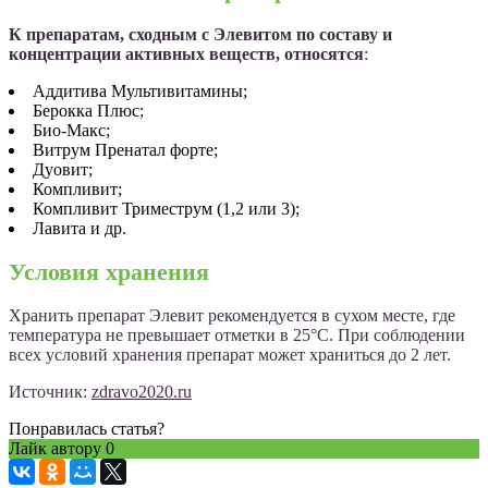
К препаратам, сходным с Элевитом по составу и
концентрации активных веществ, относятся
:
Аддитива Мультивитамины;
Берокка Плюс;
Био-Макс;
Витрум Пренатал форте;
Дуовит;
Компливит;
Компливит Триместрум (1,2 или 3);
Лавита и др.
Условия хранения
Хранить препарат Элевит рекомендуется в сухом месте, где
температура не превышает отметки в 25°C. При соблюдении
всех условий хранения препарат может храниться до 2 лет.
Источник:
zdravo2020.ru
Понравилась статья?
Лайк автору
0