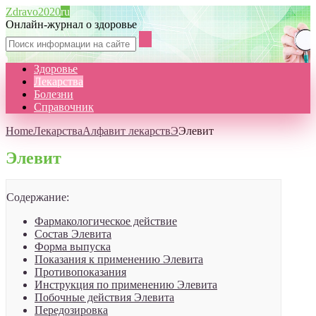
Zdravo2020
ru
Онлайн-журнал о здоровье
Здоровье
Лекарства
Болезни
Справочник
Home
Лекарства
Алфавит лекарств
Э
Элевит
Элевит
Содержание:
Фармакологическое действие
Состав Элевита
Форма выпуска
Показания к применению Элевита
Противопоказания
Инструкция по применению Элевита
Побочные действия Элевита
Передозировка