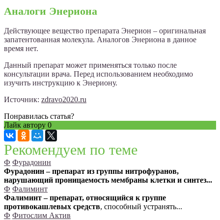
Аналоги Энериона
Действующее вещество препарата Энерион – оригинальная
запатентованная молекула. Аналогов Энериона в данное
время нет.
Данный препарат может применяться только после
консультации врача. Перед использованием необходимо
изучить инструкцию к Энериону.
Источник:
zdravo2020.ru
Понравилась статья?
Лайк автору
0
Рекомендуем по теме
Ф
Фурадонин
Фурадонин – препарат из группы нитрофуранов,
нарушающий проницаемость мембраны клетки и синтез...
Ф
Фалиминт
Фалиминт – препарат, относящийся к группе
противокашлевых средств
, способный устранять...
Ф
Фитослим Актив