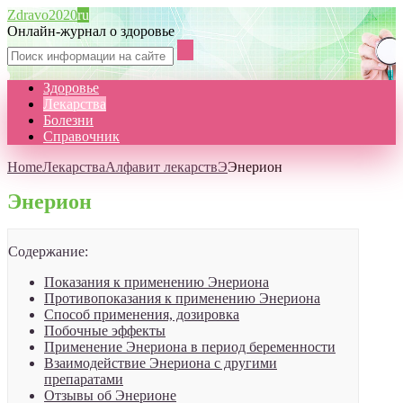
Zdravo2020
ru
Онлайн-журнал о здоровье
Здоровье
Лекарства
Болезни
Справочник
Home
Лекарства
Алфавит лекарств
Э
Энерион
Энерион
Содержание:
Показания к применению Энериона
Противопоказания к применению Энериона
Способ применения, дозировка
Побочные эффекты
Применение Энериона в период беременности
Взаимодействие Энериона с другими
препаратами
Отзывы об Энерионе