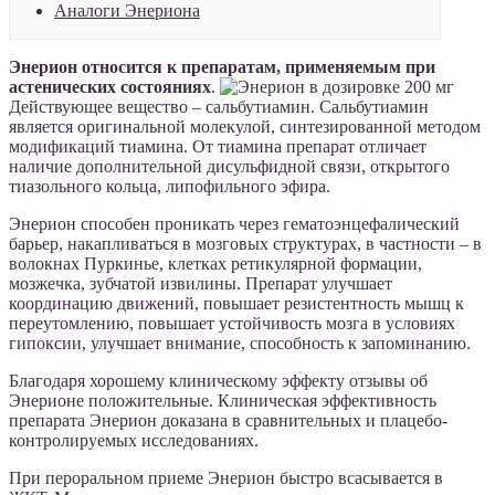
Аналоги Энериона
Энерион относится к препаратам, применяемым при
астенических состояниях
.
Действующее вещество – сальбутиамин. Сальбутиамин
является оригинальной молекулой, синтезированной методом
модификаций тиамина. От тиамина препарат отличает
наличие дополнительной дисульфидной связи, открытого
тиазольного кольца, липофильного эфира.
Энерион способен проникать через гематоэнцефалический
барьер, накапливаться в мозговых структурах, в частности – в
волокнах Пуркинье, клетках ретикулярной формации,
мозжечка, зубчатой извилины. Препарат улучшает
координацию движений, повышает резистентность мышц к
переутомлению, повышает устойчивость мозга в условиях
гипоксии, улучшает внимание, способность к запоминанию.
Благодаря хорошему клиническому эффекту отзывы об
Энерионе положительные. Клиническая эффективность
препарата Энерион доказана в сравнительных и плацебо-
контролируемых исследованиях.
При пероральном приеме Энерион быстро всасывается в