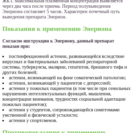
ЖКТ. Максимальная плазменная концентрация выявляется
через два часа после приема. Период полувыведения
Энериона составляет 5 часов. Характерен почечный путь
выведения препарата Энерион.
Показания к применению Энериона
Согласно инструкции к Энериону, данный препарат
показан при:
постинфекционной астении, развивающейся вследствие
вирусных и бактериальных заболеваний респираторной
системы, туберкулеза, малярии, гепатитов, брюшного тифа и
других болезней;
астении, возникающей на фоне соматической патологии;
астении, возникающей у пациентов с депрессией;
астении у пожилых пациентов (в том числе при сенильных
нарушениях интеллектуальных функций, мышления,
концентрации внимания, трудностях социальной адаптации
пожилых пациентов);
астении у студентов, сопровождающейся симптомами
умственной и физической усталости;
астении у спортсменов.
Противопоказания к применению