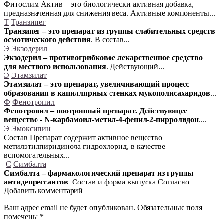
Фитослим Актив – это биологически активная добавка,
предназначенная для снижения веса. Активные компоненты...
Т
Транзипег
Транзипег – это препарат из группы слабительных средств
осмотического действия
. В состав...
Э
Экзодерил
Экзодерил – противогрибковое лекарственное средство
для местного использования
. Действующий...
Э
Этамзилат
Этамзилат – это препарат, увеличивающий процесс
образования в капиллярных стенках мукополисахаридов
...
Ф
Фенотропил
Фенотропил – ноотропный препарат. Действующее
вещество - N-карбамоил-метил-4-фенил-2-пирролидон
....
Э
Эмоксипин
Состав Препарат содержит активное вещество
метилэтилпиридинола гидрохлорид, в качестве
вспомогательных...
С
Симбалта
Симбалта – фармакологический препарат из группы
антидепрессантов
. Состав и форма выпуска Согласно...
Добавить комментарий
Ваш адрес email не будет опубликован.
Обязательные поля
помечены
*