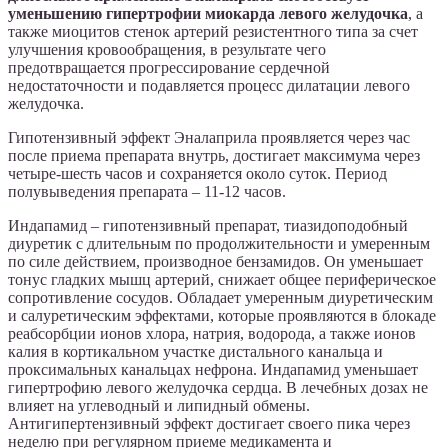
уменьшению гипертрофии миокарда левого желудочка
, а
также миоцитов стенок артерий резистентного типа за счет
улучшения кровообращения, в результате чего
предотвращается прогрессирование сердечной
недостаточности и подавляется процесс дилатации левого
желудочка.
Гипотензивный эффект Эналаприла проявляется через час
после приема препарата внутрь, достигает максимума через
четыре-шесть часов и сохраняется около суток. Период
полувыведения препарата – 11-12 часов.
Индапамид – гипотензивный препарат, тиазидоподобный
диуретик с длительным по продолжительности и умеренным
по силе действием, производное бензамидов. Он уменьшает
тонус гладких мышц артерий, снижает общее периферическое
сопротивление сосудов. Обладает умеренным диуретическим
и салуретическим эффектами, которые проявляются в блокаде
реабсорбции ионов хлора, натрия, водорода, а также ионов
калия в кортикальном участке дистального канальца и
проксимальных канальцах нефрона. Индапамид уменьшает
гипертрофию левого желудочка сердца. В лечебных дозах не
влияет на углеводный и липидный обмены.
Антигипертензивный эффект достигает своего пика через
неделю при регулярном приеме медикамента и