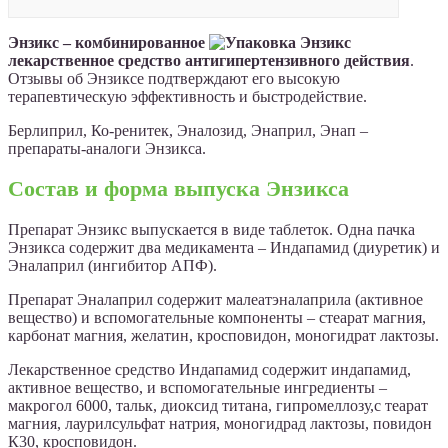
Энзикс – комбинированное
лекарственное средство антигипертензивного действия
.
Отзывы об Энзиксе подтверждают его высокую
терапевтическую эффективность и быстродействие.
Берлиприл, Ко-ренитек, Эналозид, Энаприл, Энап –
препараты-аналоги Энзикса.
Состав и форма выпуска Энзикса
Препарат Энзикс выпускается в виде таблеток. Одна пачка
Энзикса содержит два медикамента – Индапамид (диуретик) и
Эналаприл (ингибитор АПФ).
Препарат Эналаприл содержит малеатэналаприла (активное
вещество) и вспомогательные компоненты – стеарат магния,
карбонат магния, желатин, кросповидон, моногидрат лактозы.
Лекарственное средство Индапамид содержит индапамид,
активное вещество, и вспомогательные ингредиенты –
макрогол 6000, тальк, диоксид титана, гипромеллозу,с теарат
магния, лаурилсульфат натрия, моногидрад лактозы, повидон
К30, кросповидон.