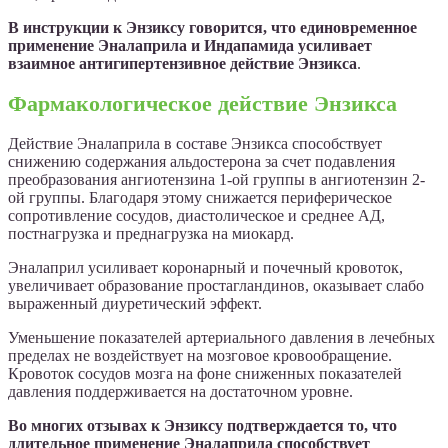
В инструкции к Энзиксу говорится, что единовременное
применение Эналаприла и Индапамида усиливает
взаимное антигипертензивное действие Энзикса
.
Фармакологическое действие Энзикса
Действие Эналаприла в составе Энзикса способствует
снижению содержания альдостерона за счет подавления
преобразования ангиотензина 1-ой группы в ангиотензин 2-
ой группы. Благодаря этому снижается периферическое
сопротивление сосудов, диастолическое и среднее АД,
постнагрузка и преднагрузка на миокард.
Эналаприл усиливает коронарный и почечный кровоток,
увеличивает образование простагландинов, оказывает слабо
выраженный диуретический эффект.
Уменьшение показателей артериального давления в лечебных
пределах не воздействует на мозговое кровообращение.
Кровоток сосудов мозга на фоне сниженных показателей
давления поддерживается на достаточном уровне.
Во многих отзывах к Энзиксу подтверждается то, что
длительное применение Эналаприла способствует