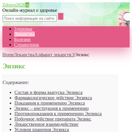
Zdravo2020
ru
Онлайн-журнал о здоровье
Здоровье
Лекарства
Болезни
Справочник
Home
Лекарства
Алфавит лекарств
Э
Энзикс
Энзикс
Содержание:
Состав и форма выпуска Энзикса
Фармакологическое действие Энзикса
Показания к применению Энзикса
Энзикс – инструкция к применению
Противопоказания к применению Энзикса
Побочное действие препарата Энзикс
Лекарственное взаимодействие
Условия хранения Энзикса