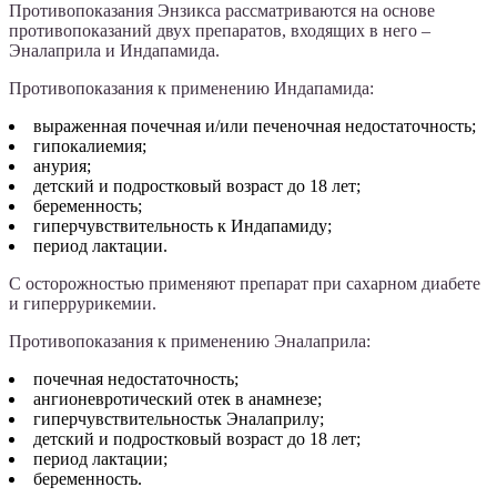
Противопоказания Энзикса рассматриваются на основе
противопоказаний двух препаратов, входящих в него –
Эналаприла и Индапамида.
Противопоказания к применению Индапамида:
выраженная почечная и/или печеночная недостаточность;
гипокалиемия;
анурия;
детский и подростковый возраст до 18 лет;
беременность;
гиперчувствительность к Индапамиду;
период лактации.
С осторожностью применяют препарат при сахарном диабете
и гиперрурикемии.
Противопоказания к применению Эналаприла:
почечная недостаточность;
ангионевротический отек в анамнезе;
гиперчувствительностьк Эналаприлу;
детский и подростковый возраст до 18 лет;
период лактации;
беременность.