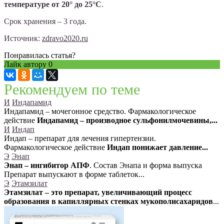
температуре от 20° до 25°С
.
Срок хранения – 3 года.
Источник:
zdravo2020.ru
Понравилась статья?
Лайк автору
0
Рекомендуем по теме
И
Индапамид
Индапамид – мочегонное средство. Фармакологическое
действие
Индапамид – производное сульфонилмочевины,...
И
Индап
Индап – препарат для лечения гипертензии.
Фармакологическое действие
Индап понижает давление...
Э
Энап
Энап – ингибитор АПФ
. Состав Энапа и форма выпуска
Препарат выпускают в форме таблеток...
Э
Этамзилат
Этамзилат – это препарат, увеличивающий процесс
образования в капиллярных стенках мукополисахаридов
...