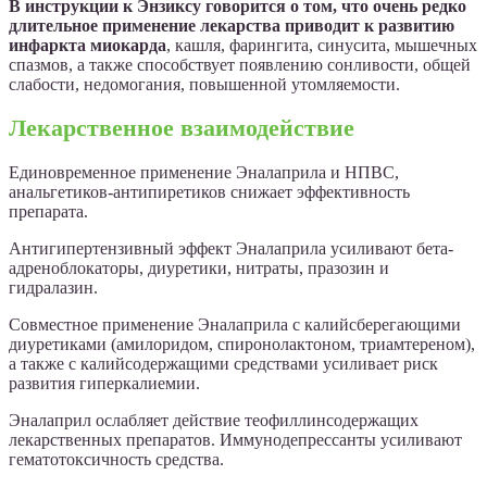
В инструкции к Энзиксу говорится о том, что очень редко
длительное применение лекарства приводит к развитию
инфаркта миокарда
, кашля, фарингита, синусита, мышечных
спазмов, а также способствует появлению сонливости, общей
слабости, недомогания, повышенной утомляемости.
Лекарственное взаимодействие
Единовременное применение Эналаприла и НПВС,
анальгетиков-антипиретиков снижает эффективность
препарата.
Антигипертензивный эффект Эналаприла усиливают бета-
адреноблокаторы, диуретики, нитраты, празозин и
гидралазин.
Совместное применение Эналаприла с калийсберегающими
диуретиками (амилоридом, спиронолактоном, триамтереном),
а также с калийсодержащими средствами усиливает риск
развития гиперкалиемии.
Эналаприл ослабляет действие теофиллинсодержащих
лекарственных препаратов. Иммунодепрессанты усиливают
гематотоксичность средства.