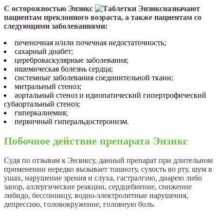
С осторожностью Энзикс
назначают
пациентам преклонного возраста, а также пациентам со
следующими заболеваниями:
печеночная и/или почечная недостаточность;
сахарный диабет;
цереброваскулярные заболевания;
ишемическая болезнь сердца;
системные заболевания соединительной ткани;
митральный стеноз;
аортальный стеноз и идиопатический гипертрофический
субаортальный стеноз;
гиперкалиемия;
первичный гиперальдостеронизм.
Побочное действие препарата Энзикс
Судя по отзывам к Энзиксу, данный препарат при длительном
применении нередко вызывает тошноту, сухость во рту, шум в
ушах, нарушение зрения и слуха, гастралгию, диарею либо
запор, аллергические реакции, сердцебиение, снижение
либидо, бессонницу, водно-электролитные нарушения,
депрессию, головокружение, головную боль.