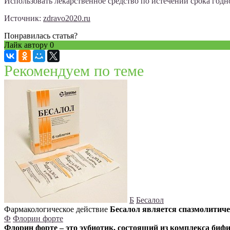
Использовать лекарственное средство по истечении срока годн
Источник:
zdravo2020.ru
Понравилась статья?
Лайк автору
0
Рекомендуем по теме
Б
Бесалол
Фармакологическое действие
Бесалол является спазмолитич
Ф
Флорин форте
Флорин форте – это эубиотик, состоящий из комплекса биф