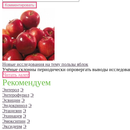
Новые исследования на тему пользы яблок
Учёные склонны периодически опровергать выводы исследований
Читать далее
Рекомендуем
Энтерол
Э
Энтерофурил
Э
Эсвицин
Э
Эндокринол
Э
Этацизин
Э
Эхинацея
Э
Эмоксипин
Э
Эксидерм
Э