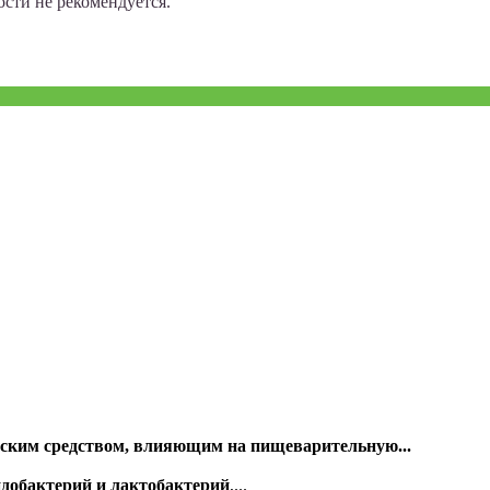
ости не рекомендуется.
еским средством, влияющим на пищеварительную...
идобактерий и лактобактерий
,...