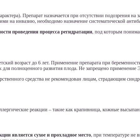
арактера). Препарат назначается при отсутствии подозрения на 
ми на инвазию, необходимо назначение систематической антиб
ости проведения процесса регидратации
, под которым понима
ский возраст до 6 лет. Применение препарата при беременност
ск для полноценного развития плода. Не запрещено применение 
карственного средства не рекомендован лицам, страдающим син
ллергические реакции – такие как крапивница, кожные высыпан
ии является сухое и прохладное место
, при температуре не 