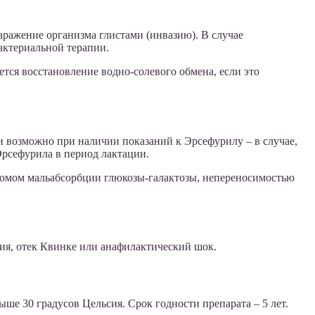
заражение организма глистами (инвазию). В случае
актериальной терапии.
ется восстановление водно-солевого обмена, если это
и возможно при наличии показаний к Эрсефурилу – в случае,
Эрсефурила в период лактации.
дромом мальабсорбции глюкозы-галактозы, непереносимостью
ия, отек Квинке или анафилактический шок.
выше 30 градусов Цельсия. Срок годности препарата – 5 лет.