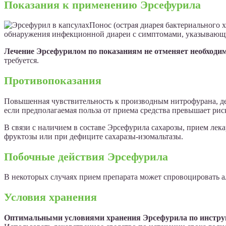
Показания к применению Эрсефурила
Понос (острая диарея бактериального х
обнаружения инфекционной диареи с симптомами, указывающи
Лечение Эрсефурилом по показаниям не отменяет необходим
требуется.
Противопоказания
Повышенная чувствительность к производным нитрофурана, дет
если предполагаемая польза от приема средства превышает ри
В связи с наличием в составе Эрсефурила сахарозы, прием ле
фруктозы или при дефиците сахаразы-изомальтазы.
Побочные действия Эрсефурила
В некоторых случаях прием препарата может спровоцировать а
Условия хранения
Оптимальными условиями хранения Эрсефурила по инструкц