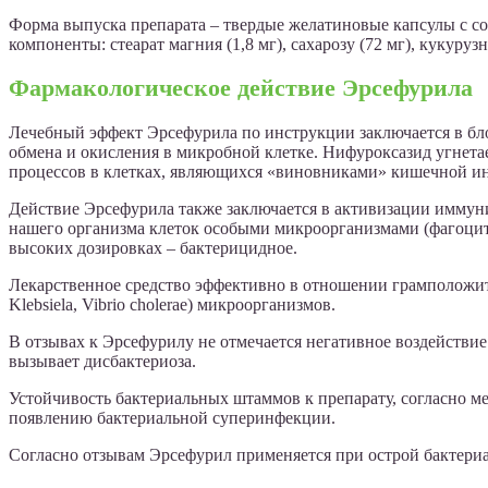
Форма выпуска препарата – твердые желатиновые капсулы с с
компоненты: стеарат магния (1,8 мг), сахарозу (72 мг), кукуруз
Фармакологическое действие Эрсефурила
Лечебный эффект Эрсефурила по инструкции заключается в бл
обмена и окисления в микробной клетке. Нифуроксазид угнета
процессов в клетках, являющихся «виновниками» кишечной и
Действие Эрсефурила также заключается в активизации иммуни
нашего организма клеток особыми микроорганизмами (фагоци
высоких дозировках – бактерицидное.
Лекарственное средство эффективно в отношении грамположительных
Klebsiela, Vibrio cholerae) микроорганизмов.
В отзывах к Эрсефурилу не отмечается негативное воздействи
вызывает дисбактериоза.
Устойчивость бактериальных штаммов к препарату, согласно 
появлению бактериальной суперинфекции.
Согласно отзывам Эрсефурил применяется при острой бактериа