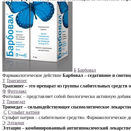
Б
Барбовал
Фармакологическое действие
Барбовал – седативное и снотво
Т
Транзипег
Транзипег – это препарат из группы слабительных средств 
Ф
Фитолакс
Фитолакс – представляет собой биологически активную добавк
Т
Тримедат
Тримедат – сильнодействующее спазмолитическое лекарстве
С
Сульфат натрия
Сульфат натрия – слабительное средство. Фармакологическое 
Э
Элтацин
Элтацин – комбинированный антигипоксический лекарстве