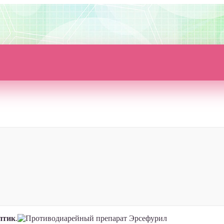
птик
.