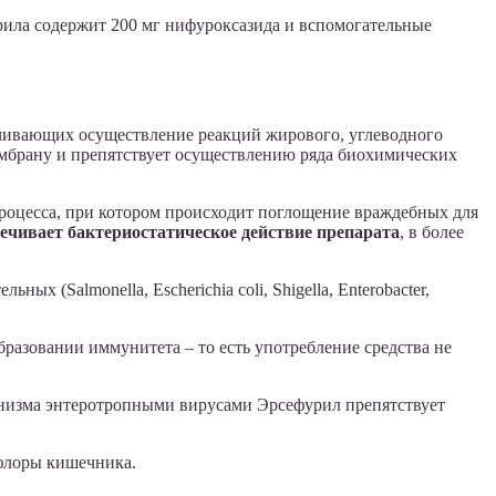
рила содержит 200 мг нифуроксазида и вспомогательные
ечивающих осуществление реакций жирового, углеводного
ембрану и препятствует осуществлению ряда биохимических
роцесса, при котором происходит поглощение враждебных для
ечивает бактериостатическое действие препарата
, в более
х (Salmonella, Escherichia coli, Shigella, Enterobacter,
разовании иммунитета – то есть употребление средства не
анизма энтеротропными вирусами Эрсефурил препятствует
 флоры кишечника.