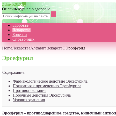
Zdravo2020
ru
Онлайн-журнал о здоровье
Здоровье
Лекарства
Болезни
Справочник
Home
Лекарства
Алфавит лекарств
Э
Эрсефурил
Эрсефурил
Содержание:
Фармакологическое действие Эрсефурила
Показания к применению Эрсефурила
Противопоказания
Побочные действия Эрсефурила
Условия хранения
Эрсефурил – противодиарейное средство, кишечный антисе