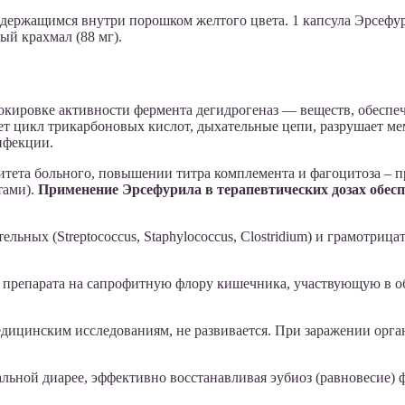
одержащимся внутри порошком желтого цвета. 1 капсула Эрсефу
ный крахмал (88 мг).
окировке активности фермента дегидрогеназ — веществ, обесп
ет цикл трикарбоновых кислот, дыхательные цепи, разрушает м
нфекции.
тета больного, повышении титра комплемента и фагоцитоза – п
тами).
Применение Эрсефурила в терапевтических дозах обесп
 (Streptococcus, Staphylococcus, Clostridium) и грамотрицательны
е препарата на сапрофитную флору кишечника, участвующую в об
медицинским исследованиям, не развивается. При заражении орг
льной диарее, эффективно восстанавливая эубиоз (равновесие)