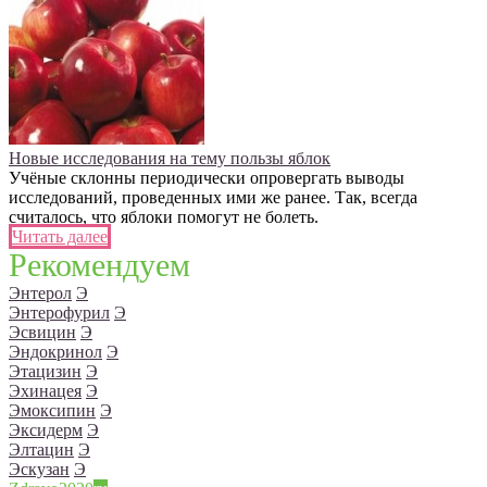
Новые исследования на тему пользы яблок
Учёные склонны периодически опровергать выводы
исследований, проведенных ими же ранее. Так, всегда
считалось, что яблоки помогут не болеть.
Читать далее
Рекомендуем
Энтерол
Э
Энтерофурил
Э
Эсвицин
Э
Эндокринол
Э
Этацизин
Э
Эхинацея
Э
Эмоксипин
Э
Эксидерм
Э
Элтацин
Э
Эскузан
Э