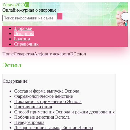
Zdravo2020
ru
Онлайн-журнал о здоровье
Здоровье
Лекарства
Болезни
Справочник
Home
Лекарства
Алфавит лекарств
Э
Эспол
Эспол
Содержание:
Состав и форма выпуска Эспола
Фармакологическое действие
Показания к применению Эспола
Противопоказания
Способ применения Эспола и режим дозирования
Побочные действия Эспола
Передозировка
Лекарственное взаимодействие Эспола