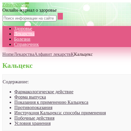
Zdravo2020
ru
Онлайн-журнал о здоровье
Здоровье
Лекарства
Болезни
Справочник
Home
Лекарства
Алфавит лекарств
К
Кальцекс
Кальцекс
Содержание:
Фармакологическое действие
Форма выпуска
Показания к применению Кальцекса
Противопоказания
Инструкция Кальцекса: способы применения
Побочные действия
Условия хранения