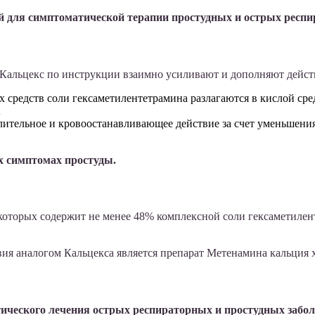
 для симптоматической терапии простудных и острых респи
Кальцекс по инструкции взаимно усиливают и дополняют действ
средств соли гексаметилентетрамина разлагаются в кислой сре
;
лительное и кровоостанавливающее действие за счет уменьшени
х симптомах простуды.
з которых содержит не менее 48% комплексной соли гексаметилен
ия аналогом Кальцекса является препарат Метенамина кальция 
ического лечения острых респираторных и простудных забо