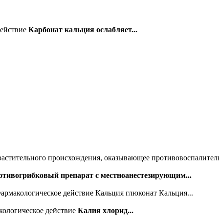
действие
Карбонат кальция ослабляет...
растительного происхождения, оказывающее противовоспалитель
тивогрибковый препарат с местноанестезирующим...
армакологическое действие Кальция глюконат Кальция...
кологическое действие
Калия хлорид...