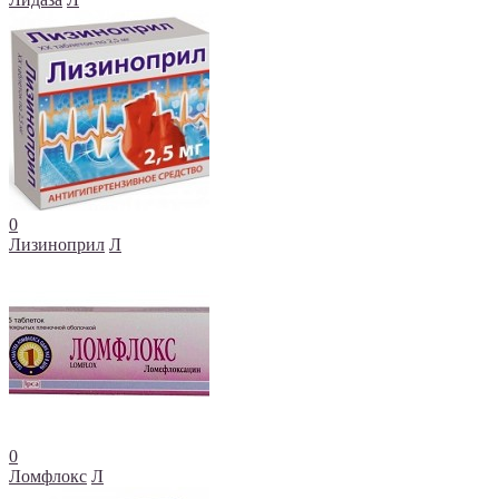
0
Лизиноприл
Л
0
Ломфлокс
Л