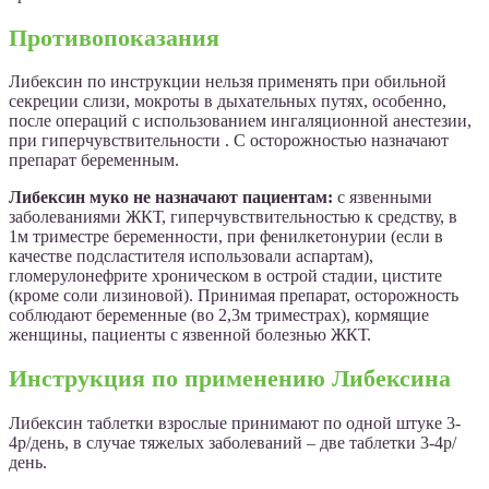
Противопоказания
Либексин по инструкции нельзя применять при обильной
секреции слизи, мокроты в дыхательных путях, особенно,
после операций с использованием ингаляционной анестезии,
при гиперчувствительности . С осторожностью назначают
препарат беременным.
Либексин муко не назначают пациентам:
с язвенными
заболеваниями ЖКТ, гиперчувствительностью к средству, в
1м триместре беременности, при фенилкетонурии (если в
качестве подсластителя использовали аспартам),
гломерулонефрите хроническом в острой стадии, цистите
(кроме соли лизиновой). Принимая препарат, осторожность
соблюдают беременные (во 2,3м триместрах), кормящие
женщины, пациенты с язвенной болезнью ЖКТ.
Инструкция по применению Либексина
Либексин таблетки взрослые принимают по одной штуке 3-
4р/день, в случае тяжелых заболеваний – две таблетки 3-4р/
день.