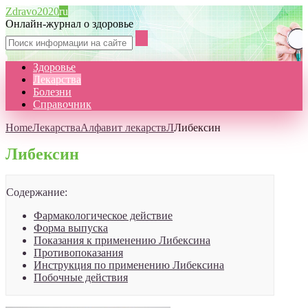
Zdravo2020
ru
Онлайн-журнал о здоровье
Здоровье
Лекарства
Болезни
Справочник
Home
Лекарства
Алфавит лекарств
Л
Либексин
Либексин
Содержание:
Фармакологическое действие
Форма выпуска
Показания к применению Либексина
Противопоказания
Инструкция по применению Либексина
Побочные действия