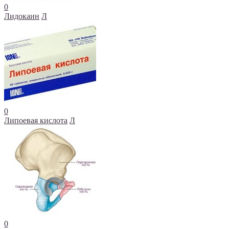
0
Лидокаин
Л
0
Липоевая кислота
Л
0