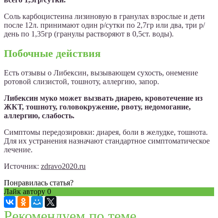
Соль карбоцистеина лизиновую в гранулах взрослые и дети
после 12л. принимают один р/сутки по 2,7гр или два, три р/
день по 1,35гр (гранулы растворяют в 0,5ст. воды).
Побочные действия
Есть отзывы о Либексин, вызывающем сухость, онемение
ротовой слизистой, тошноту, аллергию, запор.
Либексин муко может вызвать диарею, кровотечение из
ЖКТ, тошноту, головокружение, рвоту, недомогание,
аллергию, слабость.
Симптомы передозировки: диарея, боли в желудке, тошнота.
Для их устранения назначают стандартное симптоматическое
лечение.
Источник:
zdravo2020.ru
Понравилась статья?
Лайк автору
0
Рекомендуем по теме