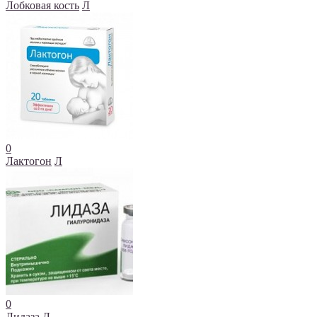
Лобковая кость
Л
0
Лактогон
Л
0
Лидаза
Л