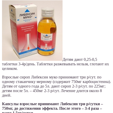
Детям дают 0,25-0,5
таблетки 3-4р/день. Таблетки разжевывать нельзя, глотают их
целиком.
Взрослые сироп Либексин муко принимают три р/сут. по
одному стаканчику мерному (содержит 750мг карбоцистеина).
Детям от одного года до 5л. дают сироп 2-3 р/сут. по 225мг;
детям после 5л. – 450мг 2-3 р/сут. Лечение длится около 8
дней.
Капсулы взрослые принимают Либексин три р/сутки –
750мг, до достижения эффекта. После этого – 3-4 раза –
всего 1,5гр/сутки.