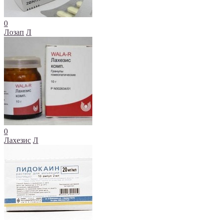
0
Лозап
Л
0
Лахезис
Л