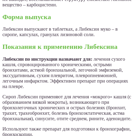
вещество – карбоцистеин.
Форма выпуска
Либексин выпускают в таблетках, а Либексин муко – в
сиропе, капсулах, гранулах лизиновой соли.
Показания к применению Либексина
Либексин по инструкции назначают для:
лечения сухого
кашля, спровоцированного хроническими, острыми
бронхитами, астмой бронхиальной, легочной эмфиземой,
экссудативным, сухим плевритом, плевропневмонией,
легочным инфарктом. Эффективен препарат при операциях
на плевре.
Сироп Либексин применяют для лечения «мокрого» кашля (с
образованием вязкой мокроты), возникающего при
бронхолегочных хронических и острых болезнях (бронхит,
трахит, трахеобронхит, болезнь бронхоэктатическая, астма
бронхиальная), синусите, отите среднем, рините, аденоидите.
Используют также препарат для подготовки к бронхографии,
бронхоскопии.