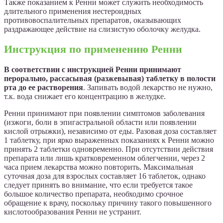
Также показанием к Ренни может служить необходимость
длительного применения нестероидных
противовоспалительных препаратов, оказывающих
раздражающее действие на слизистую оболочку желудка.
Инструкция по применению Ренни
В соответствии с инструкцией Ренни принимают
перорально, рассасывая (разжевывая) таблетку в полости
рта до ее растворения
. Запивать водой лекарство не нужно,
т.к. вода снижает его концентрацию в желудке.
Ренни принимают при появлении симптомов заболевания
(изжоги, боли в эпигастральной области или появлении
кислой отрыжки), независимо от еды. Разовая доза составляет
1 таблетку, при ярко выраженных показаниях к Ренни можно
принять 2 таблетки одновременно. При отсутствии действия
препарата или лишь кратковременном облегчении, через 2
часа прием лекарства можно повторить. Максимальная
суточная доза для взрослых составляет 16 таблеток, однако
следует принять во внимание, что если требуется такое
большое количество препарата, необходимо срочное
обращение к врачу, поскольку причину такого повышенного
кислотообразования Ренни не устранит.