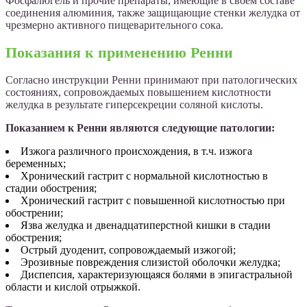
Фосфалюгель и прочие препараты, имеющие в своем составе
соединения алюминия, также защищающие стенки желудка от
чрезмерно активного пищеварительного сока.
Показания к применению Ренни
Согласно инструкции Ренни принимают при патологических
состояниях, сопровождаемых повышением кислотности
желудка в результате гиперсекреции соляной кислоты.
Показанием к Ренни являются следующие патологии:
Изжога различного происхождения, в т.ч. изжога
беременных;
Хронический гастрит с нормальной кислотностью в
стадии обострения;
Хронический гастрит с повышенной кислотностью при
обострении;
Язва желудка и двенадцатиперстной кишки в стадии
обострения;
Острый дуоденит, сопровождаемый изжогой;
Эрозивные повреждения слизистой оболочки желудка;
Диспепсия, характеризующаяся болями в эпигастральной
области и кислой отрыжкой.