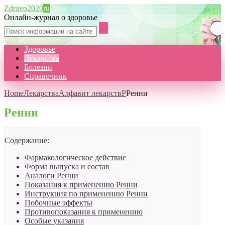
Zdravo2020
ru
Онлайн-журнал о здоровье
Здоровье
Лекарства
Болезни
Справочник
Home
Лекарства
Алфавит лекарств
Р
Ренни
Ренни
Содержание:
Фармакологическое действие
Форма выпуска и состав
Аналоги Ренни
Показания к применению Ренни
Инструкция по применению Ренни
Побочные эффекты
Противопоказания к применению
Особые указания