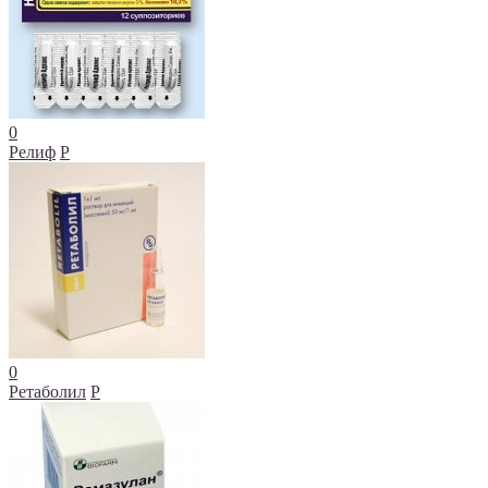
0
Релиф
Р
0
Ретаболил
Р