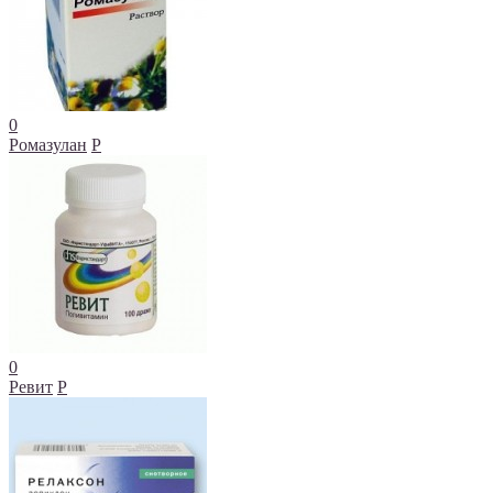
0
Ромазулан
Р
0
Ревит
Р