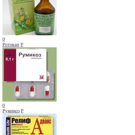
0
Ротокан
Р
0
Румикоз
Р