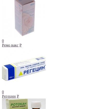
0
Ремо вакс
Р
0
Регецин
Р