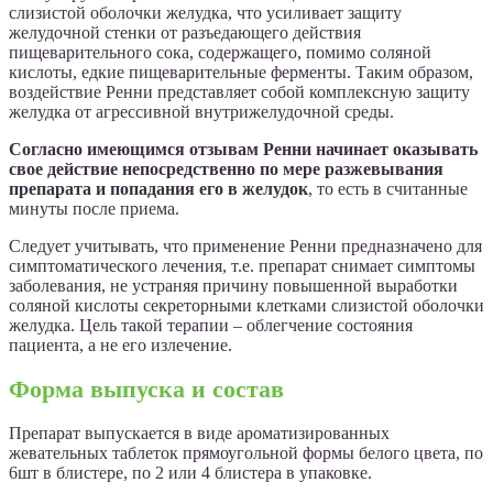
слизистой оболочки желудка, что усиливает защиту
желудочной стенки от разъедающего действия
пищеварительного сока, содержащего, помимо соляной
кислоты, едкие пищеварительные ферменты. Таким образом,
воздействие Ренни представляет собой комплексную защиту
желудка от агрессивной внутрижелудочной среды.
Согласно имеющимся отзывам Ренни начинает оказывать
свое действие непосредственно по мере разжевывания
препарата и попадания его в желудок
, то есть в считанные
минуты после приема.
Следует учитывать, что применение Ренни предназначено для
симптоматического лечения, т.е. препарат снимает симптомы
заболевания, не устраняя причину повышенной выработки
соляной кислоты секреторными клетками слизистой оболочки
желудка. Цель такой терапии – облегчение состояния
пациента, а не его излечение.
Форма выпуска и состав
Препарат выпускается в виде ароматизированных
жевательных таблеток прямоугольной формы белого цвета, по
6шт в блистере, по 2 или 4 блистера в упаковке.