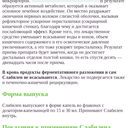
микрофлорой.
В результате
образуется активный метаболит, который и оказывает
основное лечебное воздействие. Он местно раздражает
окончания нервных волокон слизистой оболочки, вызывая
рефлекторное ускорение перистальтики (сокращений
кишечной стенки), благодаря чему и достигается
послабляющий эффект. Кроме того, это лекарственное
средство уменьшает всасывание воды и ионов, объем
кишечного содержимого и его осмотическое давление
увеличиваются, а это тоже ускоряет перистальтику. Результат
приема препарата будет заметен, когда он достигнет
дистальных отделов толстой кишки, то есть спустя десять —
двенадцать часов после приема.
В кровь продукты ферментативного разложения и сам
Слабилен не всасываются
. Лекарство не подвергается также
и печеночно-кишечной рециркуляции.
Форма выпуска
Слабилен выпускают в форме капель во флаконах с
дозатором-капельницей по 15 и 30 мл. Принимают Слабилен
внутрь.
Показания к применению Слабилена