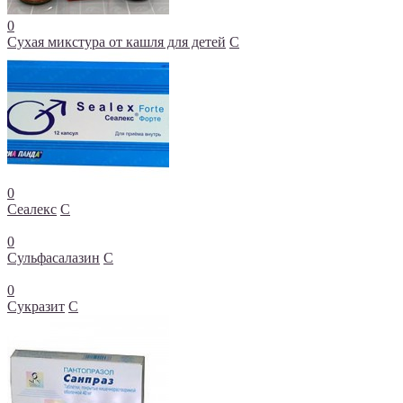
0
Сухая микстура от кашля для детей
С
0
Сеалекс
С
0
Сульфасалазин
С
0
Сукразит
С