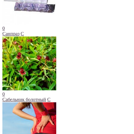
0
Санпраз
С
0
Сабельник болотный
С