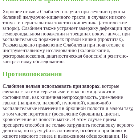
Хорошие отзывы Слабилен получил при лечении группы
болезней желудочно-кишечного тракта, в случаях низкого
тонуса и перистальтики толстого кишечника (атонические
запоры). Слабилен также устраняет задержку дефекации при
геморроидальном поражении и трещинах вокруг ануса, при
воспалительных поражениях прямой кишки (проктитах).
Рекомендовано применение Слабилена при подготовке к
инструментальному исследованию (колоноскопия,
ректороманоскопия, диагностическая биопсия) и рентгено-
контрастному обследованию.
Противопоказания
Слабилен нельзя использовать при запорах
, которые
связаны с такими серьезными и опасными для жизни
состояниями, как кишечная непроходимость, ущемление
грыжи (например, паховой, пупочной), какие-либо
воспалительные изменения в брюшной полости и малом тазу,
в том числе перитонит (воспаление брюшины), цистит,
кровотечение из полости матки. В этом случае прием
препарата способен не только затруднить постановку верного
диагноза, но и усугубить состояние, особенно при болях в
животе неясного генеза и выраженном обезвоживании. Не