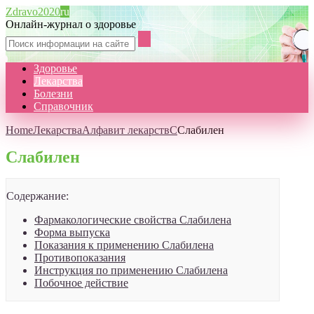
Zdravo2020
ru
Онлайн-журнал о здоровье
Здоровье
Лекарства
Болезни
Справочник
Home
Лекарства
Алфавит лекарств
С
Слабилен
Слабилен
Содержание:
Фармакологические свойства Слабилена
Форма выпуска
Показания к применению Слабилена
Противопоказания
Инструкция по применению Слабилена
Побочное действие