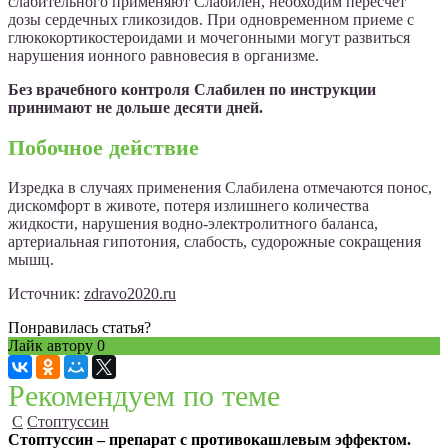
слабительного применяют Слабилен, необходим пересчет
дозы сердечных гликозидов. При одновременном приеме с
глюкокортикостероидами и мочегонными могут развиться
нарушения ионного равновесия в организме.
Без врачебного контроля Слабилен по инструкции
принимают не дольше десяти дней.
Побочное действие
Изредка в случаях применения Слабилена отмечаются понос,
дискомфорт в животе, потеря излишнего количества
жидкости, нарушения водно-электролитного баланса,
артериальная гипотония, слабость, судорожные сокращения
мышц.
Источник:
zdravo2020.ru
Понравилась статья?
Лайк автору
0
Рекомендуем по теме
С
Стоптуссин
Стоптуссин – препарат с противокашлевым эффектом.