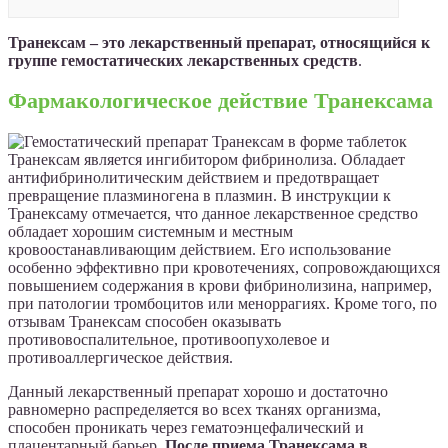
Транексам – это лекарственный препарат, относящийся к
группе гемостатических лекарственных средств
.
Фармакологическое действие Транексама
Транексам является ингибитором фибринолиза. Обладает
антифибринолитическим действием и предотвращает
превращение плазминогена в плазмин. В инструкции к
Транексаму отмечается, что данное лекарственное средство
обладает хорошим системным и местным
кровоостанавливающим действием. Его использование
особенно эффективно при кровотечениях, сопровождающихся
повышением содержания в крови фибринолизина, например,
при патологии тромбоцитов или меноррагиях. Кроме того, по
отзывам Транексам способен оказывать
противовоспалительное, противоопухолевое и
противоаллергическое действия.
Данный лекарственный препарат хорошо и достаточно
равномерно распределяется во всех тканях организма,
способен проникать через гематоэнцефалический и
плацентарный барьер.
После приема Транексама в