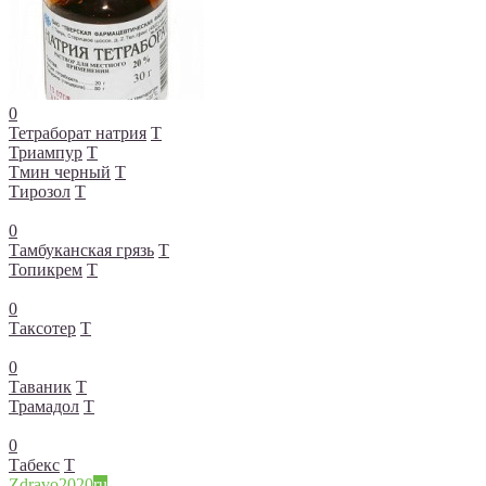
0
Тетраборат натрия
Т
Триампур
Т
Тмин черный
Т
Тирозол
Т
0
Тамбуканская грязь
Т
Топикрем
Т
0
Таксотер
Т
0
Таваник
Т
Трамадол
Т
0
Табекс
Т
Zdravo2020
ru