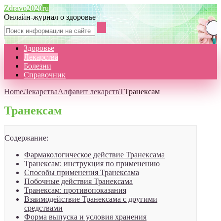
Zdravo2020
ru
Онлайн-журнал о здоровье
Здоровье
Лекарства
Болезни
Справочник
Home
Лекарства
Алфавит лекарств
Т
Транексам
Транексам
Содержание:
Фармакологическое действие Транексама
Транексам: инструкция по применению
Способы применения Транексама
Побочные действия Транексама
Транексам: противопоказания
Взаимодействие Транексама с другими
средствами
Форма выпуска и условия хранения