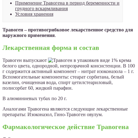
Применение Травогена в период беременности и
грудного вскармливания
Условия хранения
Травоген – противогрибковое лекарственное средство для
наружного применения
.
Лекарственная форма и состав
Травоген выпускают
в виде 1% крема
белого цвета, однородной, непрозрачной консистенции. В 100
г содержится активный компонент – нитрат изоконазола – 1 г.
Вспомогательные компоненты: стеарат сорбитана, белый
вазелин, очищенная вода, спирт цетилстеариловый,
полисорбат 60, жидкий парафин.
В алюминиевых тубах по 20 г.
Аналогами Травогена являются следующие лекарственные
препараты: Изоконазол, Гино-Травоген овулум.
Фармакологическое действие Травогена