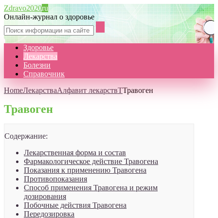
Zdravo2020
ru
Онлайн-журнал о здоровье
Здоровье
Лекарства
Болезни
Справочник
Home
Лекарства
Алфавит лекарств
Т
Травоген
Травоген
Содержание:
Лекарственная форма и состав
Фармакологическое действие Травогена
Показания к применению Травогена
Противопоказания
Способ применения Травогена и режим
дозирования
Побочные действия Травогена
Передозировка