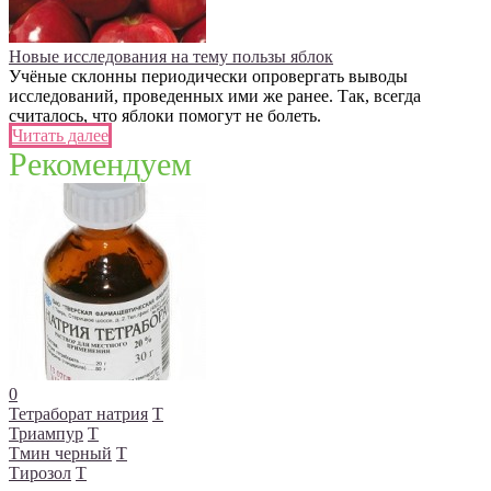
Новые исследования на тему пользы яблок
Учёные склонны периодически опровергать выводы
исследований, проведенных ими же ранее. Так, всегда
считалось, что яблоки помогут не болеть.
Читать далее
Рекомендуем
0
Тетраборат натрия
Т
Триампур
Т
Тмин черный
Т
Тирозол
Т