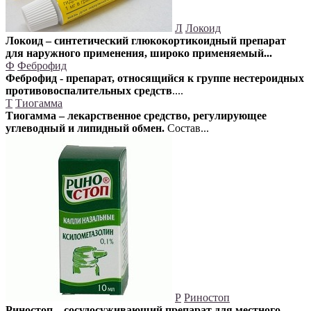
Л
Локоид
Локоид – синтетический глюкокортикоидный препарат
для наружного применения, широко применяемый...
Ф
Феброфид
Феброфид - препарат, относящийся к группе нестероидных
противовоспалительных средств
....
Т
Тиогамма
Тиогамма – лекарственное средство, регулирующее
углеводный и липидный обмен.
Состав...
Р
Риностоп
Риностоп – сосудосуживающий препарат для местного