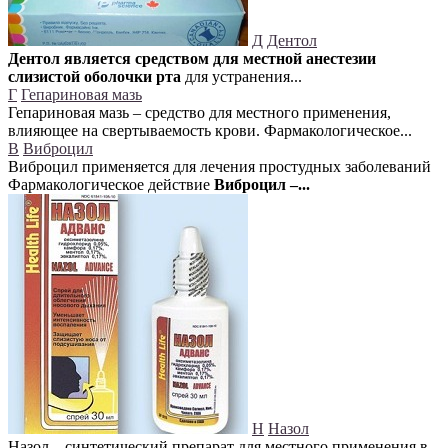
Д
Дентол
Дентол является средством для местной анестезии
слизистой оболочки рта
для устранения...
Г
Гепариновая мазь
Гепариновая мазь – средство для местного применения,
влияющее на свертываемость крови. Фармакологическое...
В
Виброцил
Виброцил применяется для лечения простудных заболеваний
Фармакологическое действие
Виброцил –...
Н
Назол
Назол – синтетический препарат для местного применения в