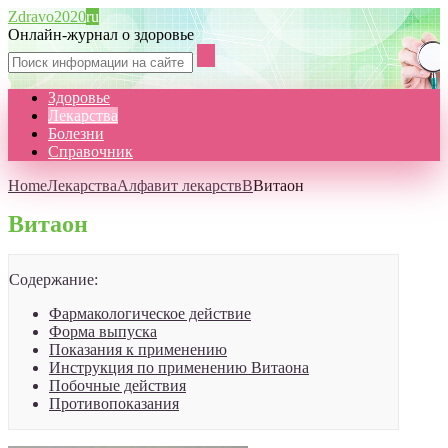
Zdravo2020
ru
Онлайн-журнал о здоровье
Здоровье
Лекарства
Болезни
Справочник
Home
Лекарства
Алфавит лекарств
В
Витаон
Витаон
Содержание:
Фармакологическое действие
Форма выпуска
Показания к применению
Инструкция по применению Витаона
Побочные действия
Противопоказания