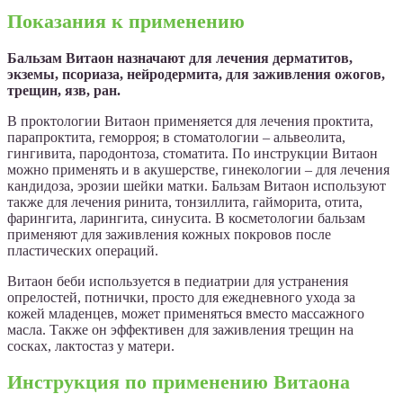
Показания к применению
Бальзам Витаон назначают для лечения дерматитов,
экземы, псориаза, нейродермита, для заживления ожогов,
трещин, язв, ран.
В проктологии Витаон применяется для лечения проктита,
парапроктита, геморроя; в стоматологии – альвеолита,
гингивита, пародонтоза, стоматита. По инструкции Витаон
можно применять и в акушерстве, гинекологии – для лечения
кандидоза, эрозии шейки матки. Бальзам Витаон используют
также для лечения ринита, тонзиллита, гайморита, отита,
фарингита, ларингита, синусита. В косметологии бальзам
применяют для заживления кожных покровов после
пластических операций.
Витаон беби используется в педиатрии для устранения
опрелостей, потнички, просто для ежедневного ухода за
кожей младенцев, может применяться вместо массажного
масла. Также он эффективен для заживления трещин на
сосках, лактостаз у матери.
Инструкция по применению Витаона