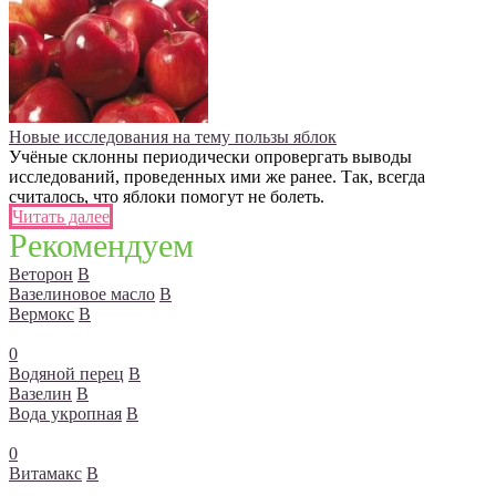
Новые исследования на тему пользы яблок
Учёные склонны периодически опровергать выводы
исследований, проведенных ими же ранее. Так, всегда
считалось, что яблоки помогут не болеть.
Читать далее
Рекомендуем
Веторон
В
Вазелиновое масло
В
Вермокс
В
0
Водяной перец
В
Вазелин
В
Вода укропная
В
0
Витамакс
В