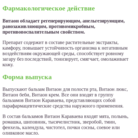
Фармакологическое действие
Витаон обладает регенерирующим, анельгезирующим,
ранозаживляющим, противомикробным,
противовоспалительным свойством.
Препарат содержит в составе растительные экстракты,
камфору, повышает устойчивость организма к негативным
воздействиям окружающей среды, способствует ровному
загару без последствий, тонизирует, смягчает, омолаживает
кожу.
Форма выпуска
Выпускают бальзам Витаон для полости рта, Витаон люкс,
Витаон беби, Витаон крем. Все они входят в группу
бальзамов Витаон Караваева, представляющих собой
парафармацевтические средства наружного применения.
В состав бальзамов Витаон Караваева входят мята, полынь,
ромашка, шиповник, тысячелистник, зверобой, тмин,
фенхель, календула, чистотел, почки сосны, соевое или
оливковое масло.