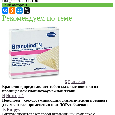
Понравилась статья?
Лайк автору
0
Рекомендуем по теме
Б
Бранолинд
Бранолинд представляет собой мазевые повязки из
проницаемой хлопчатобумажной ткани
,...
Н
Нокспрей
Нокспрей – сосудосуживающий синтетический препарат
для местного применения при ЛОР-заболеван...
В
Витрум
Витрум представляет собой витаминный комплекс с