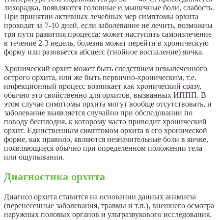
лихорадка, появляются головные и мышечные боли, слабость.
При принятии активных лечебных мер симптомы орхита
проходят за 7-10 дней, если заболевание не лечить, возможны
три пути развития процесса: может наступить самоизлечение
в течение 2-3 недель, болезнь может перейти в хроническую
форму или разовьется абсцесс (гнойное воспаление) яичка.
Хронический орхит может быть следствием невылеченного
острого орхита, или же быть первично-хроническим, т.е.
инфекционный процесс возникает как хронический сразу,
обычно это свойственно для орхитов, вызванных ИППП. В
этом случае симптомы орхита могут вообще отсутствовать, и
заболевание выявляется случайно при обследовании по
поводу бесплодия, к которому часто приводит хронический
орхит. Единственным симптомом орхита в его хронической
форме, как правило, являются незначительные боли в яичке,
появляющиеся обычно при определенном положении тела
или ощупывании.
Диагностика орхита
Диагноз орхита ставится на основании данных анамнеза
(перенесенные заболевания, травмы и т.п.), внешнего осмотра
наружных половых органов и ультразвукового исследования.