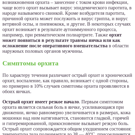
возникновения орхита – занесение с током крови инфекции,
чаще всего орхит вызывает вирус эпидемического паротита, в
народе называемого свинкой. Кроме возбудителя паротита,
причиной орхита может послужить и вирус гриппа, и вирус
ветряной оспы, и пневмококк, и другие. В некоторых случаях
орхит возникает в результате аутоиммунного процесса,
например, при ревматическом полиартрите. Также
орхит
может появиться в результате травмы яичка или как
осложнение после оперативного вмешательства
в области
наружных половых органов мужчины.
Симптомы орхита
По характеру течения различают острый орхит и хронический
орхит, воспаление, как правило, возникает с одной стороны,
но примерно в 10% случаев симптомы орхита проявляются в
обоих яичках.
Острый орхит имеет резкое начало
. Первым симптомом
орхита является сильная боль в яичке, усиливающаяся при
движении, яичко равномерно увеличивается в размерах, кожа
мошонки над ним натягивается, становится гладкой, горячей
и гиперемированной, прикосновение вызывает резкую боль.
Острый орхит сопровождается общим ухудшением состояния:
температура тела поднимается до 38 — 40°С, присоединяется