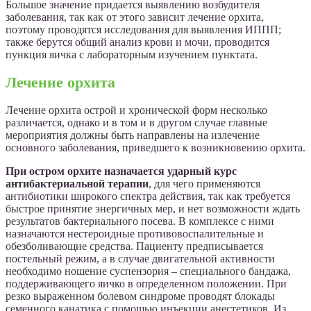
Большое значение придается выявлению возбудителя
заболевания, так как от этого зависит лечение орхита,
поэтому проводятся исследования для выявления ИППП;
также берутся общий анализ крови и мочи, проводится
пункция яичка с лабораторным изучением пунктата.
Лечение орхита
Лечение орхита острой и хронической форм несколько
различается, однако и в том и в другом случае главные
мероприятия должны быть направлены на излечение
основного заболевания, приведшего к возникновению орхита.
При остром орхите назначается ударный курс
антибактериальной терапии
, для чего применяются
антибиотики широкого спектра действия, так как требуется
быстрое принятие энергичных мер, и нет возможности ждать
результатов бактериального посева. В комплексе с ними
назначаются нестероидные противовоспалительные и
обезболивающие средства. Пациенту предписывается
постельный режим, а в случае двигательной активности
необходимо ношение суспензория – специального бандажа,
поддерживающего яичко в определенном положении. При
резко выраженном болевом синдроме проводят блокады
семенного канатика с помощью инъекции анестетиков. Из