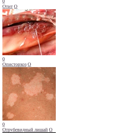
0
Отит
О
0
Описторхоз
О
0
Отрубевидный лишай
О