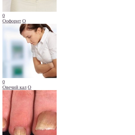
0
Оофорит
О
0
Овечий кал
О