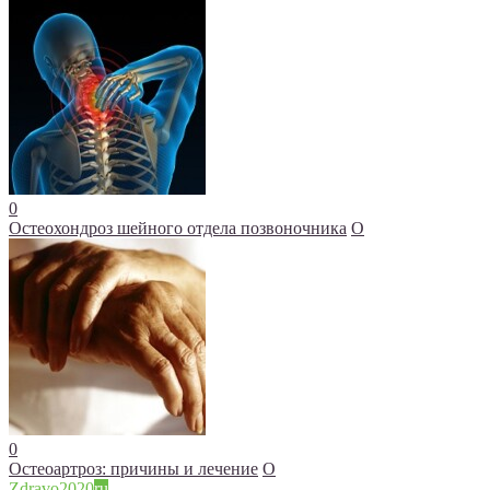
0
Остеохондроз шейного отдела позвоночника
О
0
Остеоартроз: причины и лечение
О
Zdravo2020
ru