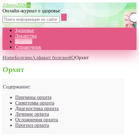
Zdravo2020
ru
Онлайн-журнал о здоровье
Здоровье
Лекарства
Болезни
Справочник
Home
Болезни
Алфавит болезней
О
Орхит
Орхит
Содержание:
Причины орхита
Симптомы орхита
Диагностика орхита
Лечение орхита
Осложнения орхита
Прогноз орхита