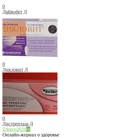
0
Дайвобет
Д
0
Дикловит
Д
0
Дистрептаза
Д
Zdravo2020
ru
Онлайн-журнал о здоровье