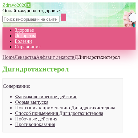
Zdravo2020
ru
Онлайн-журнал о здоровье
Здоровье
Лекарства
Болезни
Справочник
Home
Лекарства
Алфавит лекарств
Д
Дигидротахистерол
Дигидротахистерол
Содержание:
Фармакологическое действие
Форма выпуска
Показания к применению Дигидротахистерола
Способ применения Дигидротахистерола
Побочные действия
Противопоказания