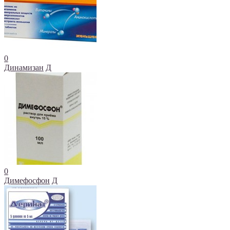
0
Динамизан
Д
0
Димефосфон
Д