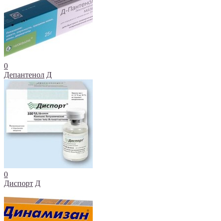
0
Депантенол
Д
0
Диспорт
Д