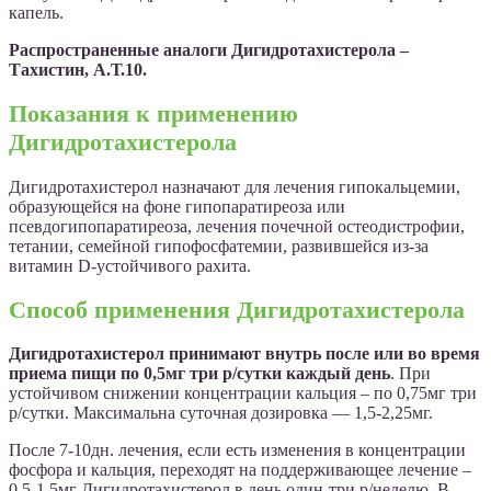
капель.
Распространенные аналоги Дигидротахистерола –
Тахистин, А.Т.10.
Показания к применению
Дигидротахистерола
Дигидротахистерол назначают для лечения гипокальцемии,
образующейся на фоне гипопаратиреоза или
псевдогипопаратиреоза, лечения почечной остеодистрофии,
тетании, семейной гипофосфатемии, развившейся из-за
витамин D-устойчивого рахита.
Способ применения Дигидротахистерола
Дигидротахистерол принимают внутрь после или во время
приема пищи по 0,5мг три р/сутки каждый день
. При
устойчивом снижении концентрации кальция – по 0,75мг три
р/сутки. Максимальна суточная дозировка — 1,5-2,25мг.
После 7-10дн. лечения, если есть изменения в концентрации
фосфора и кальция, переходят на поддерживающее лечение –
0,5-1,5мг Дигидротахистерол в день один-три р/неделю. В