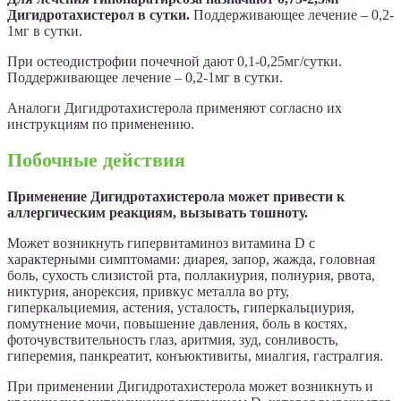
Дигидротахистерол в сутки.
Поддерживающее лечение – 0,2-
1мг в сутки.
При остеодистрофии почечной дают 0,1-0,25мг/сутки.
Поддерживающее лечение – 0,2-1мг в сутки.
Аналоги Дигидротахистерола применяют согласно их
инструкциям по применению.
Побочные действия
Применение Дигидротахистерола может привести к
аллергическим реакциям, вызывать тошноту.
Может возникнуть гипервитаминоз витамина D с
характерными симптомами: диарея, запор, жажда, головная
боль, сухость слизистой рта, поллакиурия, полиурия, рвота,
никтурия, анорексия, привкус металла во рту,
гиперкальциемия, астения, усталость, гиперкальциурия,
помутнение мочи, повышение давления, боль в костях,
фоточувствительность глаз, аритмия, зуд, сонливость,
гиперемия, панкреатит, конъюктивиты, миалгия, гастралгия.
При применении Дигидротахистерола может возникнуть и