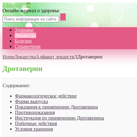
Zdravo2020
ru
Онлайн-журнал о здоровье
Здоровье
Лекарства
Болезни
Справочник
Home
Лекарства
Алфавит лекарств
Д
Дротаверин
Дротаверин
Содержание:
Фармакологическое действие
Форма выпуска
Показания к применению Дротаверина
Противопоказания
Инструкция по применению Дротаверина
Побочные действия
Условия хранения