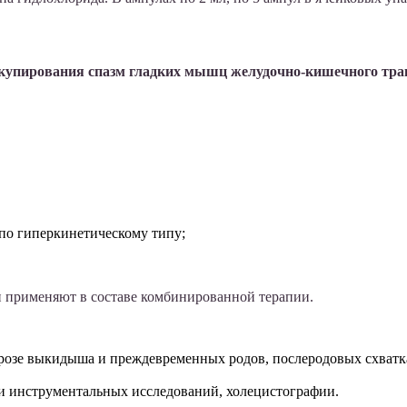
 купирования спазм гладких мышц желудочно-кишечного тр
по гиперкинетическому типу;
 применяют в составе комбинированной терапии.
грозе выкидыша и преждевременных родов, послеродовых схватк
и инструментальных исследований, холецистографии.