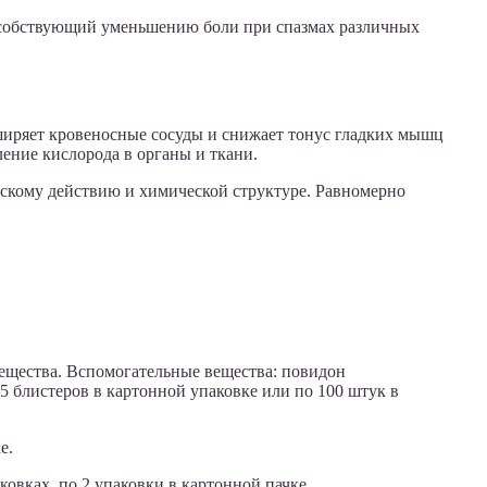
особствующий уменьшению боли при спазмах различных
ширяет кровеносные сосуды и снижает тонус гладких мышц
ение кислорода в органы и ткани.
скому действию и химической структуре. Равномерно
вещества. Вспомогательные вещества: повидон
 5 блистеров в картонной упаковке или по 100 штук в
е.
ковках, по 2 упаковки в картонной пачке.