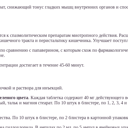
арат, снижающий тонус гладких мышц внутренних органов и сп
тся к спазмолитическим препаратам миотропного действия. Рас
ишечного тракта и перистальтику кишечника. Улучшает поступл
по сравнению с папаверином, с которым схож по фармакологиче
ие.
трации достигает в течение 45-60 минут.
очкой и раствора для инъекций.
еленого цвета
. Каждая таблетка содержит 40 мг действующего 
тальк и магния стеарат. По 10 штук в блистере, по 1, 2, 3, 4 и
тва. По 10 штук в блистере, по 2 блистера в картонной упаковк
на гидлохлорида. В ампулах по 2 мл, по 5 ампул в ячейковых упа