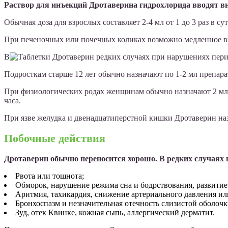
Раствор для инъекций Дротаверина гидрохлорида вводят в
Обычная доза для взрослых составляет 2-4 мл от 1 до 3 раз в су
При печеночных или почечных коликах возможно медленное вну
В
редких случаях при нарушениях пери
Подросткам старше 12 лет обычно назначают по 1-2 мл препарата
При физиологических родах женщинам обычно назначают 2 мл 
часа.
При язве желудка и двенадцатиперстной кишки Дротаверин на
Побочные действия
Дротаверин обычно переносится хорошо. В редких случаях
Рвота или тошнота;
Обморок, нарушение режима сна и бодрствования, развитие
Аритмия, тахикардия, снижение артериального давления ил
Бронхоспазм и незначительная отечность слизистой оболочк
Зуд, отек Квинке, кожная сыпь, аллергический дерматит.