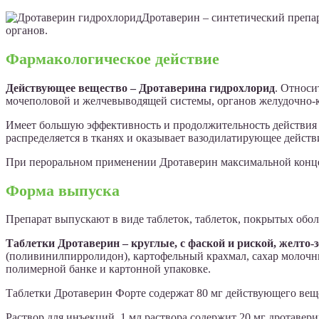
Дротаверин – синтетический преп
органов.
Фармакологическое действие
Действующее вещество – Дротаверина гидрохлорид
. Относи
мочеполовой и желчевыводящей системы, органов желудочно-к
Имеет большую эффективность и продолжительность действия 
распределяется в тканях и оказывает вазодилатирующее действ
При пероральном применении Дротаверин максимальной концен
Форма выпуска
Препарат выпускают в виде таблеток, таблеток, покрытых обол
Таблетки Дротаверин – круглые, с фаской и риской, желто-з
(поливинилпирролидон), картофельный крахмал, сахар молочный, 
полимерной банке и картонной упаковке.
Таблетки Дротаверин Форте содержат 80 мг действующего вещес
Раствор для инъекций. 1 мл раствора содержит 20 мг дротавери