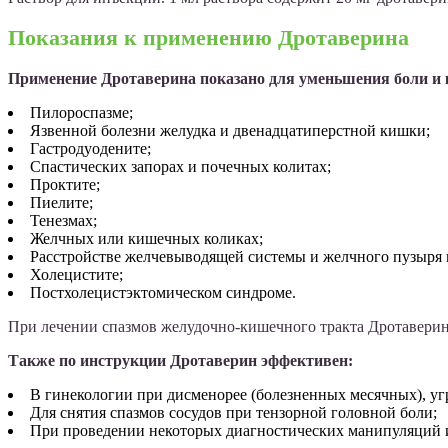
Показания к применению Дротаверина
Применение Дротаверина показано для уменьшения боли и
Пилороспазме;
Язвенной болезни желудка и двенадцатиперстной кишки;
Гастродуодените;
Спастических запорах и почечных колитах;
Проктите;
Пиелите;
Тенезмах;
Желчных или кишечных коликах;
Расстройстве желчевыводящей системы и желчного пузыря 
Холецистите;
Постхолецистэктомическом синдроме.
При лечении спазмов желудочно-кишечного тракта Дротаверин
Также по инструкции Дротаверин эффективен:
В гинекологии при дисменорее (болезненных месячных), у
Для снятия спазмов сосудов при тензорной головной боли;
При проведении некоторых диагностических манипуляций 