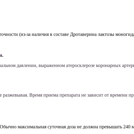
чности (из-за наличия в составе Дротаверина лактозы моногида
и.
льном давлении, выраженном атеросклерозе коронарных артерий
е разжевывая. Время приема препарата не зависит от времени п
и. Обычно максимальная суточная доза не должна превышать 240 м