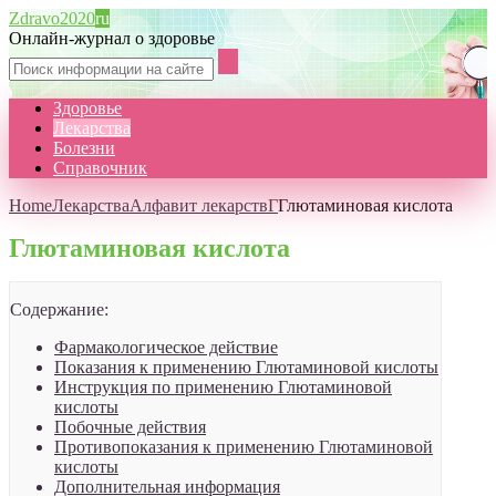
Zdravo2020
ru
Онлайн-журнал о здоровье
Здоровье
Лекарства
Болезни
Справочник
Home
Лекарства
Алфавит лекарств
Г
Глютаминовая кислота
Глютаминовая кислота
Содержание:
Фармакологическое действие
Показания к применению Глютаминовой кислоты
Инструкция по применению Глютаминовой
кислоты
Побочные действия
Противопоказания к применению Глютаминовой
кислоты
Дополнительная информация