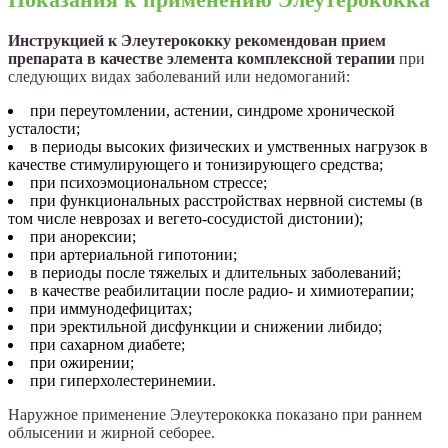
Инструкцией к Элеутерококку рекомендован прием
препарата в качестве элемента комплексной терапии
при
следующих видах заболеваний или недомоганий:
при переутомлении, астении, синдроме хронической
усталости;
в периоды высоких физических и умственных нагрузок в
качестве стимулирующего и тонизирующего средства;
при психоэмоциональном стрессе;
при функциональных расстройствах нервной системы (в
том числе неврозах и вегето-сосудистой дистонии);
при анорексии;
при артериальной гипотонии;
в периоды после тяжелых и длительных заболеваний;
в качестве реабилитации после радио- и химиотерапии;
при иммунодефицитах;
при эректильной дисфункции и снижении либидо;
при сахарном диабете;
при ожирении;
при гиперхолестеринемии.
Наружное применение Элеутерококка показано при раннем
облысении и жирной себорее.