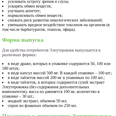
усиливать остроту зрения и слуха;
ускорять обмен веществ;
улучшать аппетит;
нормализовать обмен веществ;
снижать риск развития онкологических заболеваний;
уменьшать вредное воздействие токсинов на организм (в
том числе барбитуратов, этанола, эфира).
Форма выпуска
Для удобства потребителя Элеутерококк выпускается в
различных формах:
в виде драже, которых в упаковке содержится 50, 100 или
180 штук;
в виде капсул массой 500 мг. В каждой упаковке – 100 шт.;
в виде таблеток массой 200 мг в упаковках по 100 шт.;
в виде таблеток, в которых содержится сухой экстракт
Элеутерококка (без содержания дополнительных
компонентов), масса их равняется 100 мг, количество в
упаковке – 30 шт.;
жидкий экстракт, объемом 50 мл;
сироп во флаконах объемом по 250 мл.
Показания к применению Элеутерококка