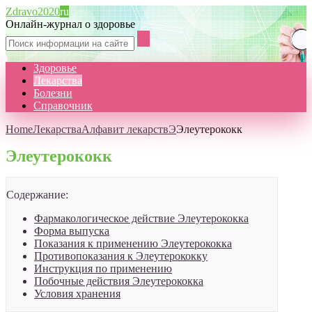
Zdravo2020
ru
Онлайн-журнал о здоровье
Здоровье
Лекарства
Болезни
Справочник
Home
Лекарства
Алфавит лекарств
Э
Элеутерококк
Элеутерококк
Содержание:
Фармакологическое действие Элеутерококка
Форма выпуска
Показания к применению Элеутерококка
Противопоказания к Элеутерококку
Инструкция по применению
Побочные действия Элеутерококка
Условия хранения