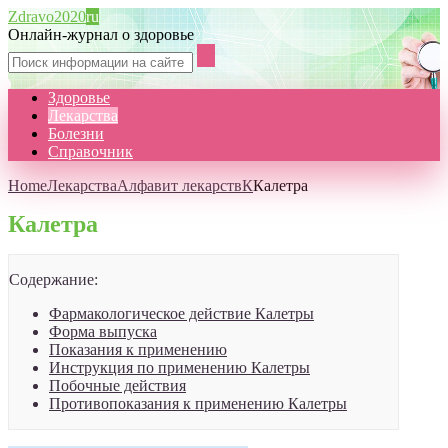
Zdravo2020
ru
Онлайн-журнал о здоровье
Здоровье
Лекарства
Болезни
Справочник
Home
Лекарства
Алфавит лекарств
К
Калетра
Калетра
Содержание:
Фармакологическое действие Калетры
Форма выпуска
Показания к применению
Инструкция по применению Калетры
Побочные действия
Противопоказания к применению Калетры