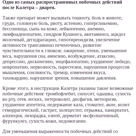
Одно из самых распространенных побочных действий
после Калетра – диарея.
Также препарат может вызывать тошноту, боль в животе,
груди, головную боль, рвоту, астению, гипергликемию,
бессонница, сыпь на коже, лейкопению, анемию,
лимфоаденопатию, синдром Кушинга, авитаминоз, ацидоз
молочный, дегидратацию, гипотиреоидизм, увеличение
активности трансаминаз печеночных, развитие
чувствительности к глюкозе, ожирение, отеки, уменьшение
веса, нарушения сна, амнезию, возбуждение, атаксию,
депрессию, дискинезию, энцефалопатию, ухудшение либидо,
невропатию, нервозность, парестезии, нарушения процессов
мышления, сонливость, тремор, изменения вкуса,
тахикардию, нарушение зрения, повышение давления.
Кроме этого, в инструкции Калетра указаны такие возможные
побочные действия: тромбофлебит, синусит, одышка, сухость
во рту, отек легких, энтероколит, дисфагия, метеоризм,
ухудшение аппетита, недержание кала, стоматит, акне, колит
геморрагический, гастрит, холецестит, отрыжка, панкреатит,
алопеция, лихорадка, озноб, дерматит эксфолиативный,
фурункулез, сухость кожи, недомогание.
Для уменьшения выраженности побочных действий со