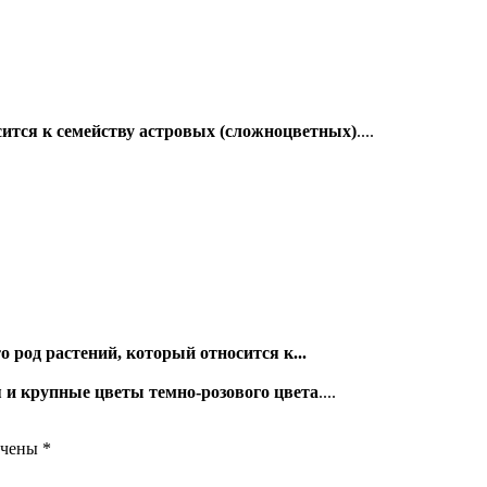
сится к семейству астровых (сложноцветных)
....
о род растений, который относится к...
я и крупные цветы темно-розового цвета
....
ечены
*