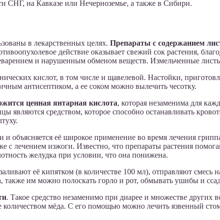
ти СНГ, на Кавказе или Нечерноземье, а также в Сибири.
льзованы в лекарственных целях.
Препараты с содержанием лис
отивоопухолевое действие оказывает свежий сок растения, благ
еварением и нарушенным обменом веществ. Измельченные листья
нических кислот, в том числе и щавелевой. Настойки, приготов
личным антисептиком, а ее соком можно вылечить чесотку.
ержится ценная янтарная кислота
, которая незаменима для ка
цы являются средством, которое способно останавливать кровот
туху.
и объясняется её широкое применение во время лечения гриппа
е с лечением изжоги. Известно, что препараты растения помога
отность желудка при условии, что она понижена.
 заливают её кипятком (в количестве 100 мл), отправляют смесь 
, также им можно полоскать горло и рот, обмывать ушибы и сса
ти
. Такое средство незаменимо при диарее и множестве других 
е количеством мёда. С его помощью можно лечить язвенный стом