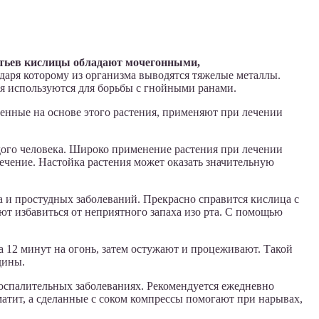
тьев кислицы обладают мочегонными,
одаря которому из организма выводятся тяжелые металлы.
 используются для борьбы с гнойными ранами.
ленные на основе этого растения, применяют при лечении
ждого человека. Широко применение растения при лечении
ечение. Настойка растения может оказать значительную
 и простудных заболеваний. Прекрасно справится кислица с
ют избавиться от неприятного запаха изо рта. С помощью
на 12 минут на огонь, затем остужают и процеживают. Такой
дины.
воспалительных заболеваниях. Рекомендуется ежедневно
атит, а сделанные с соком компрессы помогают при нарывах,