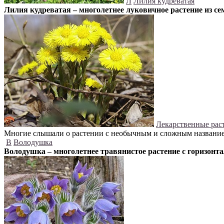
Л
Лилия кудреватая
Лилия кудреватая – многолетнее луковичное растение из сем
Лекарственные рас
Многие слышали о растении с необычным и сложным названием 
В
Володушка
Володушка – многолетнее травянистое растение с горизон