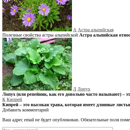
А
Астра альпийская
Полезные свойства астры альпийской
Астра альпийская отно
Л
Лопух
Лопух (или репейник, как его довольно часто называют) – эт
К
Кипрей
Кипрей – это высокая трава, которая имеет длинные листь
Добавить комментарий
Ваш адрес email не будет опубликован.
Обязательные поля пом