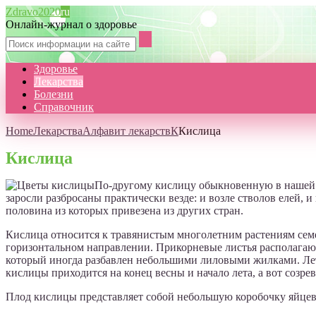
Zdravo2020
ru
Онлайн-журнал о здоровье
Здоровье
Лекарства
Болезни
Справочник
Home
Лекарства
Алфавит лекарств
К
Кислица
Кислица
По-другому кислицу обыкновенную в нашей с
заросли разбросаны практически везде: и возле стволов елей, и
половина из которых привезена из других стран.
Кислица относится к травянистым многолетним растениям семей
горизонтальном направлении. Прикорневые листья располагаю
который иногда разбавлен небольшими лиловыми жилками. Лето
кислицы приходится на конец весны и начало лета, а вот созре
Плод кислицы представляет собой небольшую коробочку яйце