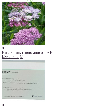
0
Капли нашатырно-анисовые
К
Кето плюс
К
0