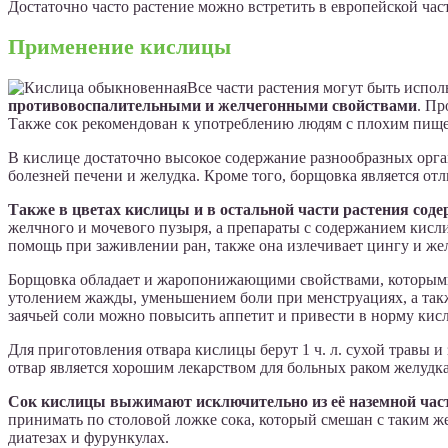
Достаточно часто растение можно встретить в европейской час
Применение кислицы
Все части растения могут быть испо
противовоспалительными и желчегонными свойствами
. Пр
Также сок рекомендован к употреблению людям с плохим пищ
В кислице достаточно высокое содержание разнообразных орга
болезней печени и желудка. Кроме того, борщовка является от
Также в цветах кислицы и в остальной части растения сод
желчного и мочевого пузыря, а препараты с содержанием кисли
помощь при заживлении ран, также она излечивает цингу и жел
Борщовка обладает и жаропонижающими свойствами, которыми 
утолением жажды, уменьшением боли при менструациях, а такж
заячьей соли можно повысить аппетит и привести в норму кисл
Для приготовления отвара кислицы берут 1 ч. л. сухой травы и
отвар является хорошим лекарством для больных раком желудка
Сок кислицы выжимают исключительно из её наземной час
принимать по столовой ложке сока, который смешан с таким ж
диатезах и фурункулах.