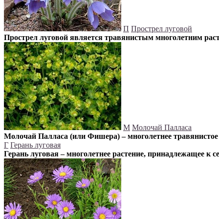
П
Прострел луговой
Прострел луговой является травянистым многолетним расте
М
Молочай Палласа
Молочай Палласа (или Фишера) – многолетнее травянистое 
Г
Герань луговая
Герань луговая – многолетнее растение, принадлежащее к 