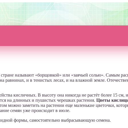
тране называют «борщовкой» или «заячьей солью». Самым распр
 на равнинах, и в тенистых лесах, и на влажной земле. Отечеств
ства кисличных. В высоту она никогда не растёт более 15 см, и
тся на длинных и пушистых черешках растения.
Цветы кислицы
м можно заметить на растении еще маленькие цветочки, которы
вание семян уже происходит в июле.
видной формы, самостоятельно выбрасывающую семена.