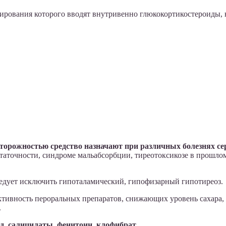
пирования которого вводят внутривенно глюкокортикостероиды, 
сторожностью средство назначают при различных болезнях сер
таточности, синдроме мальабсорбции, тиреотоксикозе в прошл
ледует исключить гипоталамический, гипофизарный гипотиреоз.
ктивность пероральных препаратов, снижающих уровень сахара, 
.
, салицилаты, фенитоин, клофибрат.