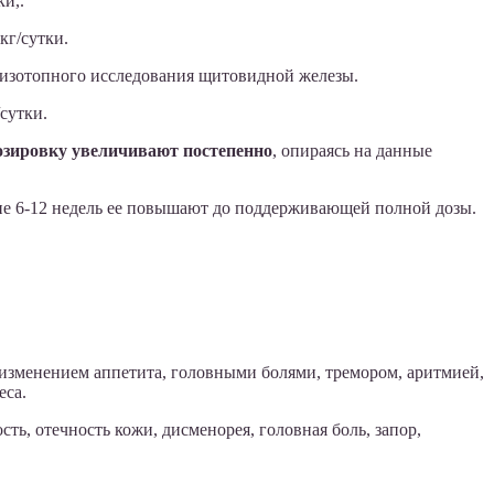
и,.
кг/сутки.
о изотопного исследования щитовидной железы.
сутки.
озировку увеличивают постепенно
, опираясь на данные
ие 6-12 недель ее повышают до поддерживающей полной дозы.
 изменением аппетита, головными болями, тремором, аритмией,
еса.
ть, отечность кожи, дисменорея, головная боль, запор,