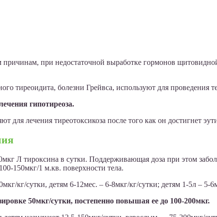
м причинам, при недостаточной выработке гормонов щитовидной
ого тиреоидита, болезни Грейвса, используют для проведения 
лечения гипотиреоза.
ют для лечения тиреотоксикоза после того как он достигнет эут
ния
0мкг Л тироксина в сутки. Поддерживающая доза при этом забол
100-150мкг/1 м.кв. поверхности тела.
/кг/сутки, детям 6-12мес. – 6-8мкг/кг/сутки; детям 1-5л – 5-6мк
зировке 50мкг/сутки, постепенно повышая ее до 100-200мкг.