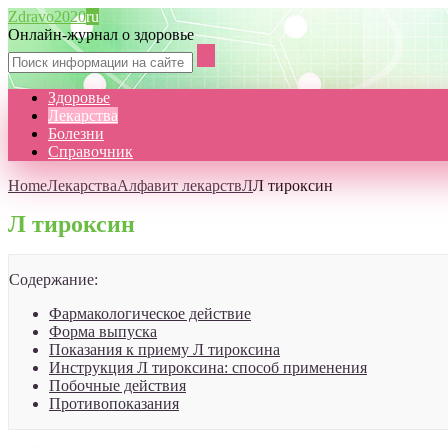
Zdravo2020
ru
Онлайн-журнал о здоровье
Здоровье
Лекарства
Болезни
Справочник
Home
Лекарства
Алфавит лекарств
Л
Л тироксин
Л тироксин
Содержание:
Фармакологическое действие
Форма выпуска
Показания к приему Л тироксина
Инструкция Л тироксина: способ применения
Побочные действия
Противопоказания