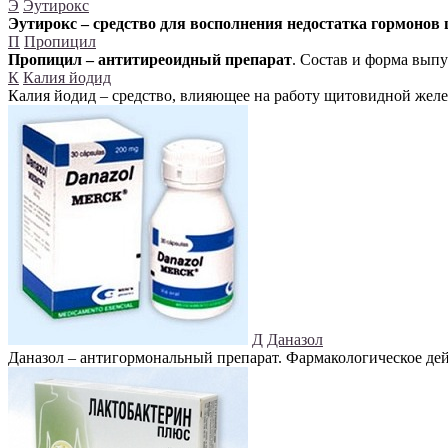
Э
Эутирокс
Эутирокс – средство для восполнения недостатка гормоно
П
Пропицил
Пропицил – антитиреоидный препарат
. Состав и форма выпу
К
Калия йодид
Калия йодид – средство, влияющее на работу щитовидной желез
Д
Даназол
Даназол – антигормональный препарат. Фармакологическое де