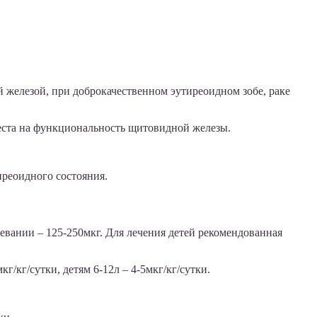
 железой, при доброкачественном эутиреоидном зобе, раке
теста на функциональность щитовидной железы.
иреоидного состояния.
евании – 125-250мкг. Для лечения детей рекомендованная
г/кг/сутки, детям 6-12л – 4-5мкг/кг/сутки.