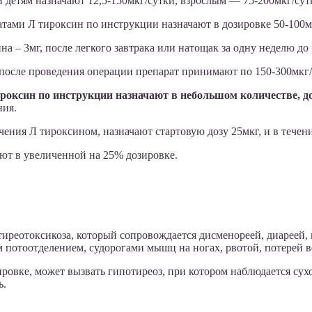
 детям назначают 12,5-150мкг/сутки, взрослым — 75-200мкг/сутк
тами Л тироксин по инструкции назначают в дозировке 50-100м
а – 3мг, после легкого завтрака или натощак за одну неделю д
после проведения операции препарат принимают по 150-300мкг/
роксин по инструкции назначают в небольшом количестве, д
ния.
ния Л тироксином, назначают стартовую дозу 25мкг, и в течен
ают в увеличенной на 25% дозировке.
тиреотоксикоза, который сопровождается дисменореей, диареей,
потоотделением, судорогами мышц на ногах, рвотой, потерей в
овке, может вызвать гипотиреоз, при котором наблюдается сухос
ь.