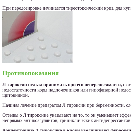
При передозировке начинается тиреотоксический криз, для ку
Противопоказания
Л тироксин нельзя принимать при его непереносимости, с о
недостаточности коры надпочечников или гипофизарной недос
щитовидной.
Начиная лечение препаратом Л тироксин при беременности, с
Отзывы о Л тироксине указывают на то, то он уменьшает эффе
непрямых антикоагулянтов, трициклических антидепрессантов
Концентрацию Л тироксина в крови увеличивают фуросемид