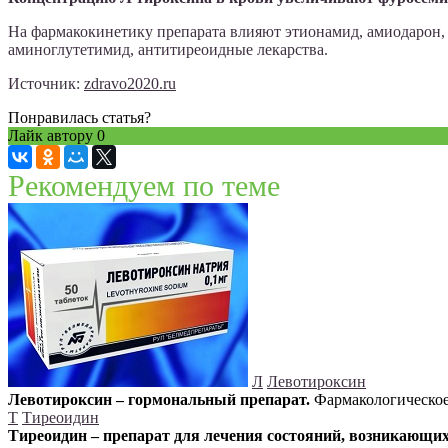
На фармакокинетику препарата влияют этионамид, амиодарон, б
аминоглутетимид, антитиреоидные лекарства.
Источник:
zdravo2020.ru
Понравилась статья?
Лайк автору
0
Рекомендуем по теме
Л
Левотироксин
Левотироксин – гормональный препарат.
Фармакологическое 
Т
Тиреоидин
Тиреоидин – препарат для лечения состояний, возникающи