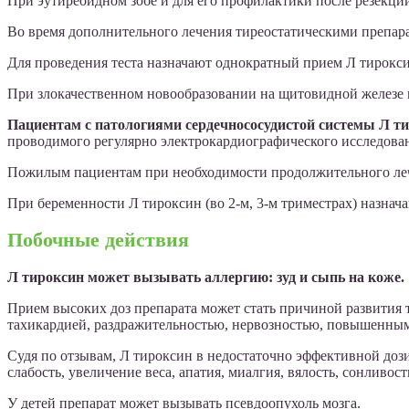
При эутиреоидном зобе и для его профилактики после резекции
Во время дополнительного лечения тиреостатическими препара
Для проведения теста назначают однократный прием Л тироксин
При злокачественном новообразовании на щитовидной железе 
Пациентам с патологиями сердечнососудистой системы Л ти
проводимого регулярно электрокардиографического исследова
Пожилым пациентам при необходимости продолжительного лече
При беременности Л тироксин (во 2-м, 3-м триместрах) назнач
Побочные действия
Л тироксин может вызывать аллергию: зуд и сыпь на коже.
Прием высоких доз препарата может стать причиной развития 
тахикардией, раздражительностью, нервозностью, повышенным 
Судя по отзывам, Л тироксин в недостаточно эффективной дозир
слабость, увеличение веса, апатия, миалгия, вялость, сонливост
У детей препарат может вызывать псевдоопухоль мозга.