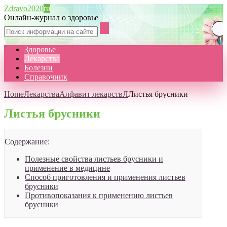
Zdravo2020
ru
Онлайн-журнал о здоровье
Здоровье
Лекарства
Болезни
Справочник
Home
Лекарства
Алфавит лекарств
Л
Листья брусники
Листья брусники
Содержание:
Полезные свойства листьев брусники и
применение в медицине
Способ приготовления и применения листьев
брусники
Противопоказания к применению листьев
брусники