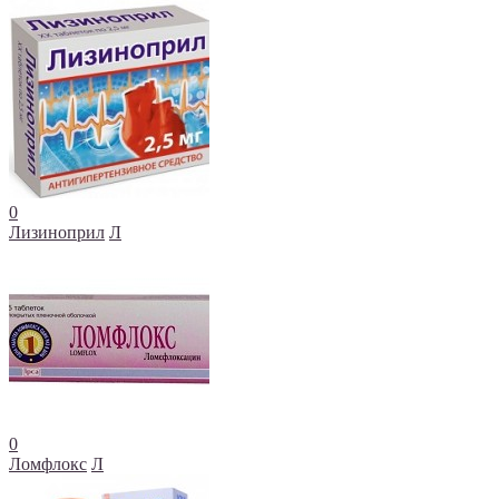
0
Лизиноприл
Л
0
Ломфлокс
Л