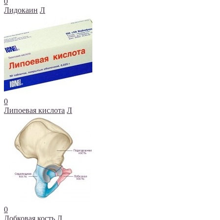
0
Лидокаин
Л
0
Липоевая кислота
Л
0
Лобковая кость
Л