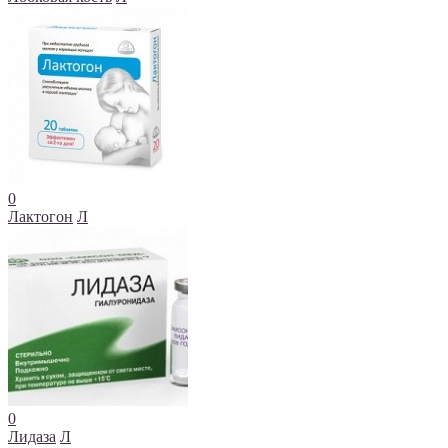
0
Лактогон
Л
0
Лидаза
Л