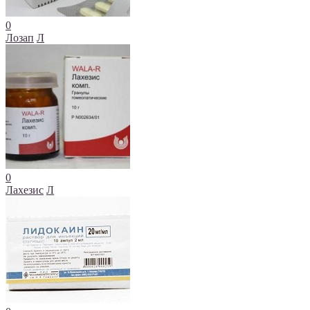
0
Лозап
Л
0
Лахезис
Л