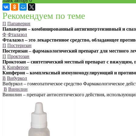
Лайк автору
0
Рекомендуем по теме
П
Папаверин
Папаверин – комбинированный антигипертензивный и спазм
Ф
Фталазол
Фталазол – это лекарственное средство, обладающее прот
П
Постеризан
Постеризан – фармакологический препарат для местного леч
П
Проктозан
Проктозан – синтетический местный препарат с вяжущим, 
К
Кипферон
Кипферон – комплексный иммуномодулирующий и противо
В
Вибуркол
Вибуркол – гомеопатическое средство Фармакологическое дей
В
Винилин
Винилин – препарат антисептического действия, использующий