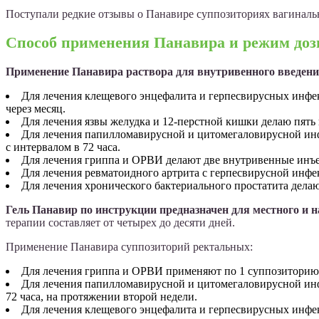
Поступали редкие отзывы о Панавире суппозиториях вагинальн
Способ применения Панавира и режим доз
Применение Панавира раствора для внутривенного введени
Для лечения клещевого энцефалита и герпесвирусных инфек
через месяц.
Для лечения язвы желудка и 12-перстной кишки делаю пять
Для лечения папилломавирусной и цитомегаловирусной инфе
с интервалом в 72 часа.
Для лечения гриппа и ОРВИ делают две внутривенные инъек
Для лечения ревматоидного артрита с герпесвирусной инфек
Для лечения хронического бактериального простатита делаю
Гель Панавир по инструкции предназначен для местного и 
терапии составляет от четырех до десяти дней.
Применение Панавира суппозиторий ректальных:
Для лечения гриппа и ОРВИ применяют по 1 суппозиторию 
Для лечения папилломавирусной и цитомегаловирусной инф
72 часа, на протяжении второй недели.
Для лечения клещевого энцефалита и герпесвирусных инфе