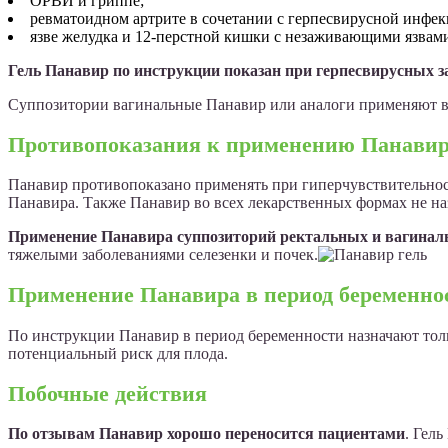
ОРВИ и гриппе;
ревматоидном артрите в сочетании с герпесвирусной инфек
язве желудка и 12-перстной кишки с незаживающими язвам
Гель Панавир по инструкции показан при герпесвирусных з
Суппозитории вагинальные Панавир или аналоги применяют в 
Противопоказания к применению Панави
Панавир противопоказано применять при гиперчувствительност
Панавира. Также Панавир во всех лекарственных формах не наз
Применение Панавира суппозиторий ректальных и вагиналь
тяжелыми заболеваниями селезенки и почек.
Применение Панавира в период беременно
По инструкции Панавир в период беременности назначают тольк
потенциальный риск для плода.
Побочные действия
По отзывам Панавир хорошо переносится пациентами
. Гел