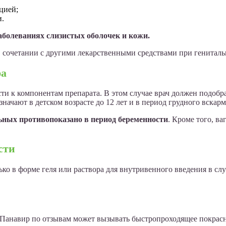
цией;
и.
аболеваниях слизистых оболочек и кожи.
сочетании с другими лекарственными средствами при гениталь
ра
и к компонентам препарата. В этом случае врач должен подобр
начают в детском возрасте до 12 лет и в период грудного вскар
ных противопоказано в период беременности
. Кроме того, в
сти
о в форме геля или раствора для внутривенного введения в слу
ь Панавир по отзывам может вызывать быстропроходящее покрасне