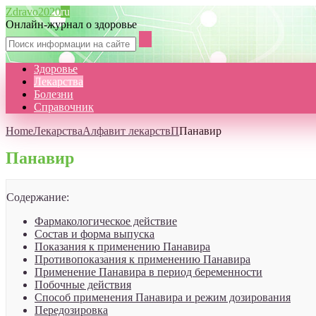
Zdravo2020
ru
Онлайн-журнал о здоровье
Здоровье
Лекарства
Болезни
Справочник
Home
Лекарства
Алфавит лекарств
П
Панавир
Панавир
Содержание:
Фармакологическое действие
Состав и форма выпуска
Показания к применению Панавира
Противопоказания к применению Панавира
Применение Панавира в период беременности
Побочные действия
Способ применения Панавира и режим дозирования
Передозировка