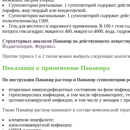
Суппозитории ректальные. 1 суппозиторий содержит дейст
парафин, жир твердый или кондитерский.
Суппозитории вагинальные. 1 суппозиторий содержит дейс
полиэтиленоксид 1500.
Гель для местного и наружного применения. В 100 г геля 
нитрата гексагидрат, макрогол 400, макрогол 4000, вода, гидро
Структурных аналогов Панавир по действующему веществу
Йодантипирин, Ферровил.
Против герпеса 1 и 2 типов можно выбрать следующие аналоги
Показания к применению Панавира
По инструкции Панавир раствор и Панавир суппозитории р
вторичных иммунодефицитных состояниях на фоне инфекц
герпесвирусных инфекциях, в том числе офтальмогерпес, г
цитомегаловирусной инфекции, в том числе у женщин с п
Также Панавир раствор назначают в составе комплексной тера
клещевом энцефалите;
папилломавирусной инфекции;