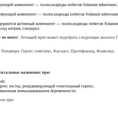
вующий компонент — полисахариды побегов Solanum tuberosum 2
твующий компонент — полисахариды побегов Solanum tuberosum
содержится активный компонент — полисахариды побегов Solanum
ксид натрия, глицерол.
 не имеет
. Лечащий врач может подобрать следующие аналоги 
 Панавира: Герпес симплекс, Кагоцел, Протефлазид, Флавозид.
ектальные назначают при:
ий;
ерпес зостер, рецидивирующий генитальный герпес;
ривычным невынашиванием беременности.
пии при: