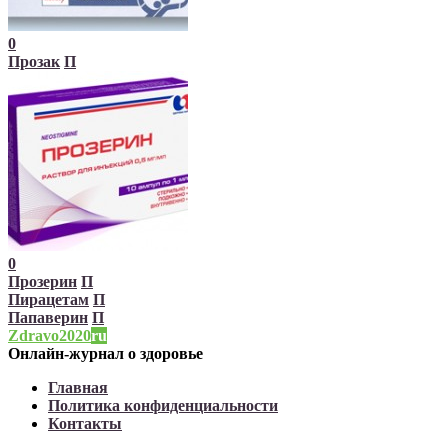
0
Прозак
П
0
Прозерин
П
Пирацетам
П
Папаверин
П
Zdravo2020
ru
Онлайн-журнал о здоровье
Главная
Политика конфиденциальности
Контакты