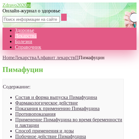
Zdravo2020
ru
Онлайн-журнал о здоровье
Здоровье
Лекарства
Болезни
Справочник
Home
Лекарства
Алфавит лекарств
П
Пимафуцин
Пимафуцин
Содержание:
Состав и форма выпуска Пимафуцина
Фармакологическое действие
Показания к применению Пимафуцина
Противопоказания
Применение Пимафуцина во время беременности
и лактации
Способ применения и дозы
Побочное действие Пимафуцина