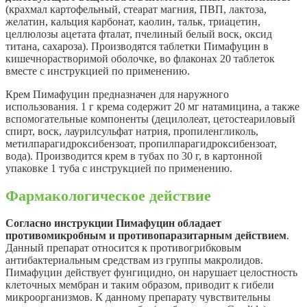
(крахмал картофельный, стеарат магния, ПВП, лактоза,
желатин, кальция карбонат, каолин, тальк, триацетин,
целлюлозы ацетата фталат, пчелиный белый воск, оксид
титана, сахароза). Производятся таблетки Пимафуцин в
кишечнорастворимой оболочке, во флаконах 20 таблеток
вместе с инструкцией по применению.
Крем Пимафуцин предназначен для наружного
использования. 1 г крема содержит 20 мг натамицина, а также
вспомогательные компоненты (децилолеат, цетостеариловый
спирт, воск, лаурилсульфат натрия, пропиленгликоль,
метилпарагидроксибензоат, пропилпарагидроксибензоат,
вода). Производится крем в тубах по 30 г, в картонной
упаковке 1 туба с инструкцией по применению.
Фармакологическое действие
Согласно инструкции Пимафуцин обладает
противомикробным и противопаразитарным действием
.
Данный препарат относится к противогрибковым
антибактериальным средствам из группы макролидов.
Пимафуцин действует фунгицидно, он нарушает целостность
клеточных мембран и таким образом, приводит к гибели
микроорганизмов. К данному препарату чувствительны