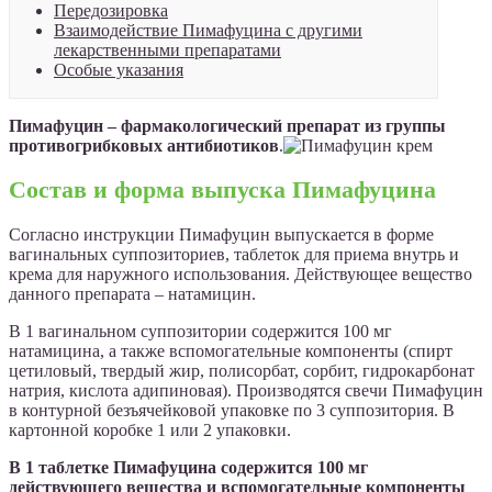
Передозировка
Взаимодействие Пимафуцина с другими
лекарственными препаратами
Особые указания
Пимафуцин – фармакологический препарат из группы
противогрибковых антибиотиков
.
Состав и форма выпуска Пимафуцина
Согласно инструкции Пимафуцин выпускается в форме
вагинальных суппозиториев, таблеток для приема внутрь и
крема для наружного использования. Действующее вещество
данного препарата – натамицин.
В 1 вагинальном суппозитории содержится 100 мг
натамицина, а также вспомогательные компоненты (спирт
цетиловый, твердый жир, полисорбат, сорбит, гидрокарбонат
натрия, кислота адипиновая). Производятся свечи Пимафуцин
в контурной безъячейковой упаковке по 3 суппозитория. В
картонной коробке 1 или 2 упаковки.
В 1 таблетке Пимафуцина содержится 100 мг
действующего вещества и вспомогательные компоненты