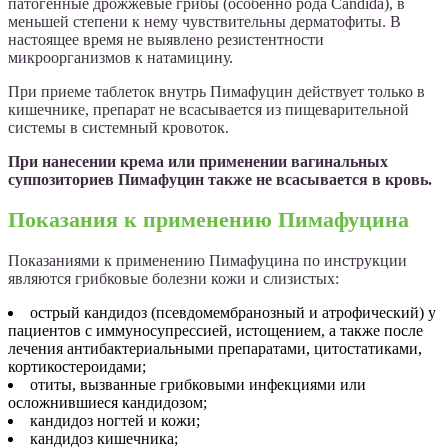
патогенные дрожжевые грибы (особенно рода Candida), в
меньшей степени к нему чувствительны дерматофиты. В
настоящее время не выявлено резистентности
микроорганизмов к натамицину.
При приеме таблеток внутрь Пимафуцин действует только в
кишечнике, препарат не всасывается из пищеварительной
системы в системный кровоток.
При нанесении крема или применении вагинальных
суппозиториев Пимафуцин также не всасывается в кровь.
Показания к применению Пимафуцина
Показаниями к применению Пимафуцина по инструкции
являются грибковые болезни кожи и слизистых:
острый кандидоз (псевдомембранозный и атрофический) у
пациентов с иммуносупрессией, истощением, а также после
лечения антибактериальными препаратами, цитостатиками,
кортикостероидами;
отиты, вызванные грибковыми инфекциями или
осложнившиеся кандидозом;
кандидоз ногтей и кожи;
кандидоз кишечника;