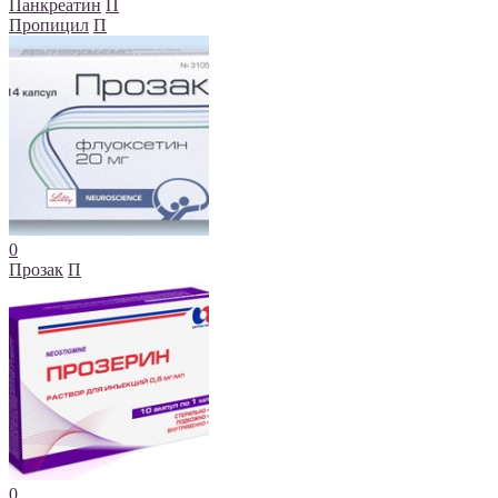
Панкреатин
П
Пропицил
П
0
Прозак
П
0