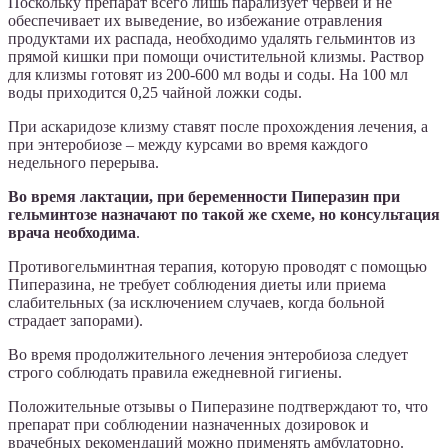
Поскольку препарат всего лишь парализует червей и не
обеспечивает их выведение, во избежание отравления
продуктами их распада, необходимо удалять гельминтов из
прямой кишки при помощи очистительной клизмы. Раствор
для клизмы готовят из 200-600 мл воды и соды. На 100 мл
воды приходится 0,25 чайной ложки соды.
При аскаридозе клизму ставят после прохождения лечения, а
при энтеробиозе – между курсами во время каждого
недельного перерыва.
Во время лактации, при беременности Пиперазин при
гельминтозе назначают по такой же схеме, но консультация
врача необходима
.
Противогельминтная терапия, которую проводят с помощью
Пиперазина, не требует соблюдения диеты или приема
слабительных (за исключением случаев, когда больной
страдает запорами).
Во время продолжительного лечения энтеробиоза следует
строго соблюдать правила ежедневной гигиены.
Положительные отзывы о Пиперазине подтверждают то, что
препарат при соблюдении назначенных дозировок и
врачебных рекомендаций можно применять амбулаторно.