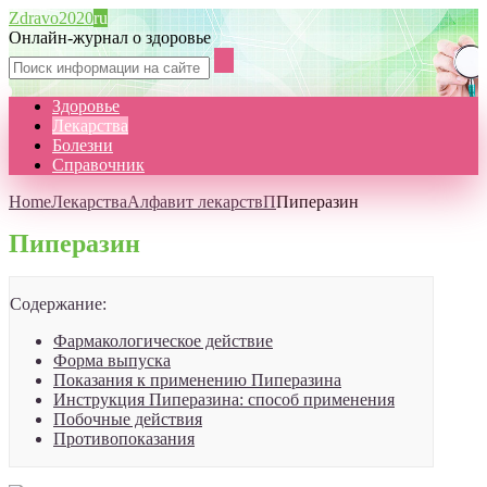
Zdravo2020
ru
Онлайн-журнал о здоровье
Здоровье
Лекарства
Болезни
Справочник
Home
Лекарства
Алфавит лекарств
П
Пиперазин
Пиперазин
Содержание:
Фармакологическое действие
Форма выпуска
Показания к применению Пиперазина
Инструкция Пиперазина: способ применения
Побочные действия
Противопоказания