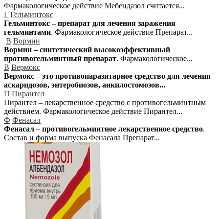
Фармакологическое действие Мебендазол считается...
Г
Гельминтокс
Гельминтокс – препарат для лечения заражения
гельминтами
. Фармакологическое действие Препарат...
В
Вормин
Вормин – синтетический высокоэффективный
противогельминтный препарат
. Фармакологическое...
В
Вермокс
Вермокс – это противопаразитарное средство для лечения
аскаридозов, энтеробиозов, анкилостомозов...
П
Пирантел
Пирантел – лекарственное средство с противогельминтным
действием. Фармакологическое действие Пирантел...
Ф
Фенасал
Фенасал – противогельминтное лекарственное средство
.
Состав и форма выпуска Фенасала Препарат...