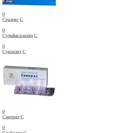
0
Сеалекс
С
0
Сульфасалазин
С
0
Сукразит
С
0
Санпраз
С
0
Слабилен
С