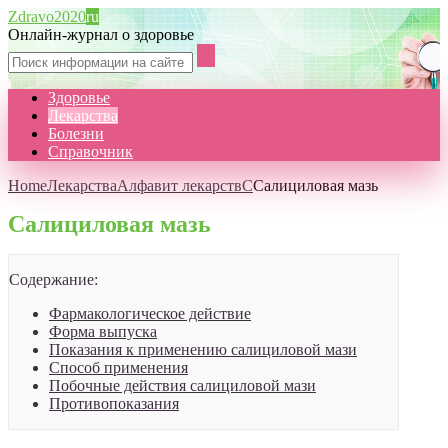
Zdravo2020
ru
Онлайн-журнал о здоровье
Здоровье
Лекарства
Болезни
Справочник
Home
Лекарства
Алфавит лекарств
С
Салициловая мазь
Салициловая мазь
Содержание:
Фармакологическое действие
Форма выпуска
Показания к применению салициловой мази
Способ применения
Побочные действия салициловой мази
Противопоказания