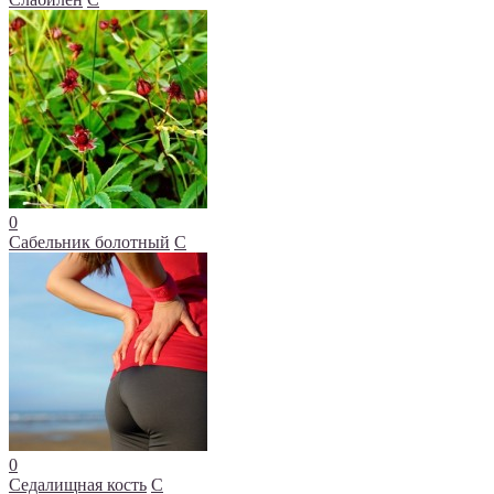
0
Сабельник болотный
С
0
Седалищная кость
С