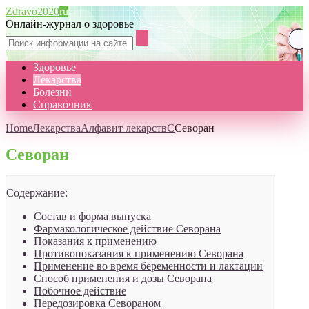
Zdravo2020
ru
Онлайн-журнал о здоровье
Здоровье
Лекарства
Болезни
Справочник
Home
Лекарства
Алфавит лекарств
С
Севоран
Севоран
Содержание:
Состав и форма выпуска
Фармакологическое действие Севорана
Показания к применению
Противопоказания к применению Севорана
Применение во время беременности и лактации
Способ применения и дозы Севорана
Побочное действие
Передозировка Севораном