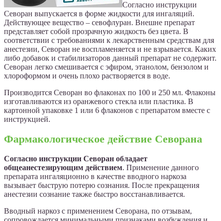
Согласно инструкции
Севоран выпускается в форме жидкости для ингаляций.
Действующее вещество – севофлуран. Внешне препарат
представляет собой прозрачную жидкость без цвета. В
соответствии с требованиями к лекарственным средствам для
анестезии, Севоран не воспламеняется и не взрывается. Каких
либо добавок и стабилизаторов данный препарат не содержит.
Севоран легко смешивается с эфиром, этанолом, бензолом и
хлороформом и очень плохо растворяется в воде.
Производится Севоран во флаконах по 100 и 250 мл. Флаконы
изготавливаются из оранжевого стекла или пластика. В
картонной упаковке 1 или 6 флаконов с препаратом вместе с
инструкцией.
Фармакологическое действие Севорана
Согласно инструкции Севоран обладает
общеанестезирующим действием
. Применение данного
препарата ингаляционно в качестве вводного наркоза
вызывает быструю потерю сознания. После прекращения
анестезии сознание также быстро восстанавливается.
Вводный наркоз с применением Севорана, по отзывам,
сопровождается минимальными признаками возбуждения и