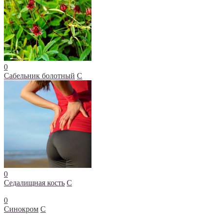
0
Сабельник болотный
С
0
Седалищная кость
С
0
Синокром
С