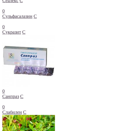
Сеалекс
С
0
Сульфасалазин
С
0
Сукразит
С
0
Санпраз
С
0
Слабилен
С