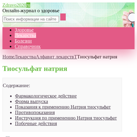
Zdravo2020
ru
Онлайн-журнал о здоровье
Здоровье
Лекарства
Болезни
Справочник
Home
Лекарства
Алфавит лекарств
Т
Тиосульфат натрия
Тиосульфат натрия
Содержание:
Фармакологическое действие
Форма выпуска
Показания к применению Натрия тиосульфат
Противопоказания
Инструкция по применению Натрия тиосульфат
Побочные действия