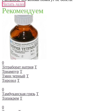
Читать далее
Рекомендуем
0
Тетраборат натрия
Т
Триампур
Т
Тмин черный
Т
Тирозол
Т
0
Тамбуканская грязь
Т
Топикрем
Т
0