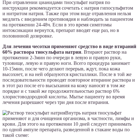
При отравлении цианидами тиосульфат натрия по
инструкции рекомендуется сочетать с натрия гипосульфитом
и нитритом натрия. Также при этом виде отравления нельзя
медлить с введением противоядия и наблюдать за пациентом
на протяжении 24-48ч. Если в это время симптомы
интоксикации вернутся, препарат вводят еще раз, но в
половинной дозировке.
Для лечения чесотки применяют средство в виде втираний
60% раствора тиосульфата натрия
. Втирают раствор на
протяжении 2-3мин по очереди в левую и правую руки,
туловище, левую и правую ноги. Всего процедура занимает
10-15мин, после чего делают перерыв, ждут, пока кожа
высохнет, и на ней образуются кристаллики. После в той же
последовательности проводят повторное втирание раствора и
в этот раз после его высыхания на кожу наносят в том же
порядке и с такой же продолжительностью раствор 6%
хлористоводородной кислоты. Мытье пациенту во время
лечения разрешают через три дня после втирания.
Внутрь натрия тиосульфат
применяют и для очищения организма, в частности, лимфы и
крови. Для этого на протяжении 10 дней следует принимать
по одной ампуле препарата, разведенной в стакане воды по
такой схеме: