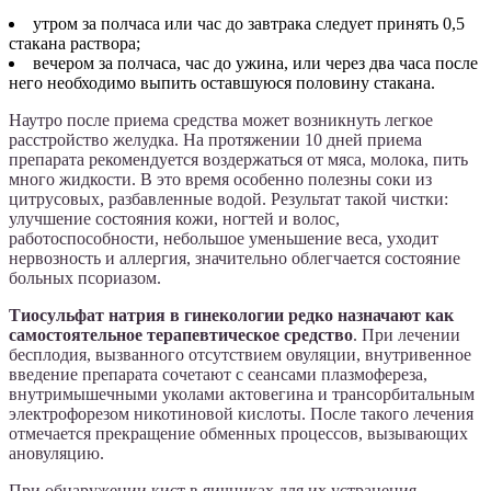
утром за полчаса или час до завтрака следует принять 0,5
стакана раствора;
вечером за полчаса, час до ужина, или через два часа после
него необходимо выпить оставшуюся половину стакана.
Наутро после приема средства может возникнуть легкое
расстройство желудка. На протяжении 10 дней приема
препарата рекомендуется воздержаться от мяса, молока, пить
много жидкости. В это время особенно полезны соки из
цитрусовых, разбавленные водой. Результат такой чистки:
улучшение состояния кожи, ногтей и волос,
работоспособности, небольшое уменьшение веса, уходит
нервозность и аллергия, значительно облегчается состояние
больных псориазом.
Тиосульфат натрия в гинекологии редко назначают как
самостоятельное терапевтическое средство
. При лечении
бесплодия, вызванного отсутствием овуляции, внутривенное
введение препарата сочетают с сеансами плазмофереза,
внутримышечными уколами актовегина и трансорбитальным
электрофорезом никотиновой кислоты. После такого лечения
отмечается прекращение обменных процессов, вызывающих
ановуляцию.
При обнаружении кист в яичниках для их устранения