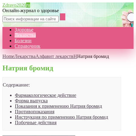
Zdravo2020
ru
Онлайн-журнал о здоровье
Здоровье
Лекарства
Болезни
Справочник
Home
Лекарства
Алфавит лекарств
Н
Натрия бромид
Натрия бромид
Содержание:
Фармакологическое действие
Форма выпуска
Показания к применению Натрия бромид
Противопоказания
Инструкция по применению Натрия бромид
Побочные действия