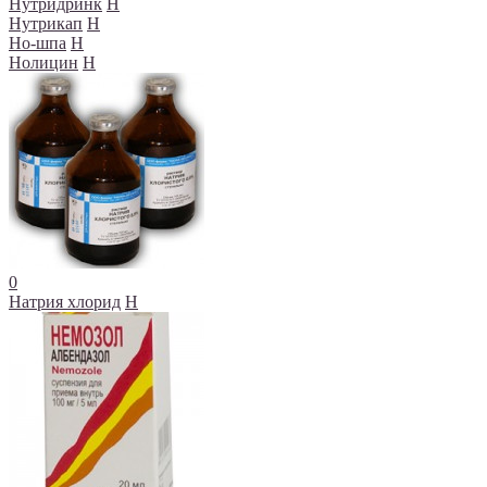
Нутридринк
Н
Нутрикап
Н
Но-шпа
Н
Нолицин
Н
0
Натрия хлорид
Н