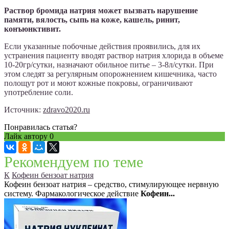
Раствор бромида натрия может вызвать нарушение
памяти, вялость, сыпь на коже, кашель, ринит,
конъюнктивит.
Если указанные побочные действия проявились, для их
устранения пациенту вводят раствор натрия хлорида в объеме
10-20гр/сутки, назначают обильное питье – 3-8л/сутки. При
этом следят за регулярным опорожнением кишечника, часто
полощут рот и моют кожные покровы, ограничивают
употребление соли.
Источник:
zdravo2020.ru
Понравилась статья?
Лайк автору
0
Рекомендуем по теме
К
Кофеин бензоат натрия
Кофеин бензоат натрия – средство, стимулирующее нервную
систему. Фармакологическое действие
Кофеин...