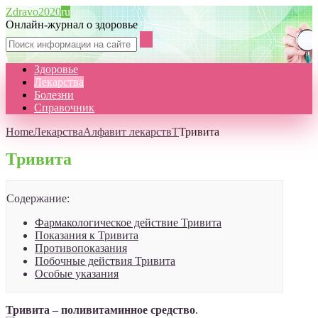
Zdravo2020
ru
Онлайн-журнал о здоровье
Здоровье
Лекарства
Болезни
Справочник
Home
Лекарства
Алфавит лекарств
Т
Тривита
Тривита
Содержание:
Фармакологическое действие Тривита
Показания к Тривита
Противопоказания
Побочные действия Тривита
Особые указания
Тривита – поливитаминное средство
.