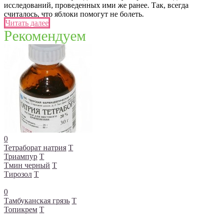
исследований, проведенных ими же ранее. Так, всегда
считалось, что яблоки помогут не болеть.
Читать далее
Рекомендуем
0
Тетраборат натрия
Т
Триампур
Т
Тмин черный
Т
Тирозол
Т
0
Тамбуканская грязь
Т
Топикрем
Т