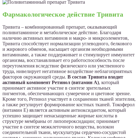
Фармакологическое действие Тривита
Тривита – комбинированный препарат, оказывающий
поливитаминное и метаболическое действие. Благодаря
наличию активных витаминов и макро- и микроэлементов,
Тривита способствует нормализации углеводного, белкового
и жирового обменов, насыщает организм необходимыми
витаминами, а также поддерживает и стимулирует иммунитет
организма, восстанавливает его работоспособность после
переутомления вследствие физического или умственного
труда, нивелирует негативное воздействие неблагоприятных
факторов окружающей среды.
В состав Тривита входит
активный компонент Ретинол (витамин А)
, который
принимает активное участие в синтезе зрительных
пигментов, обеспечивающих сумеречное и цветовое зрение.
Кроме того, Ретинол участвует в сохранении тканей эпителия,
а также регулирует формирование костных тканей. Токоферол
(витамин Е) является активным антиоксидантом, который
успешно защищает ненасыщенные жирные кислоты в
структуре мембраны от липопероксидации; принимает
участие в синтезе межклеточного вещества, волокон
соединительной ткани, мускулатуры сердечно-сосудистой
системы, кишечно-желудочного тракта. Колекальциферол