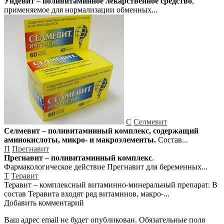
Ундевит – поливитаминное лекарственное средство
,
применяемое для нормализации обменных...
С
Селмевит
Селмевит – поливитаминный комплекс, содержащий
аминокислоты, микро- и макроэлементы.
Состав...
П
Прегнавит
Прегнавит – поливитаминный комплекс
.
Фармакологическое действие Прегнавит для беременных...
Т
Теравит
Теравит – комплексный витаминно-минеральный препарат. В
состав Теравита входят ряд витаминов, макро-...
Добавить комментарий
Ваш адрес email не будет опубликован.
Обязательные поля