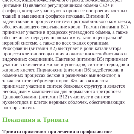
(витамин D) является регулировщиком обмена Ca2+ и
фосфора, которые участвуют в процессе построения костных
тканей и выведении фосфатов почками. Витамин К
задействован в процессе синтеза протромбинового комплекса,
обеспечивающего свертывание крови. Тиамин (витамин B1)
принимает участие в процессах углеводного обмена, а также
обеспечивает передачу нервных импульсов в центральной
нервной системе, а также во всех тканях организма.
Рибофлавин (витамин B2) выступает в роли катализатора
процесса клеточного дыхания и окисления ксенобиотиков и
эндогенных соединений. Пантенол (витамин B5) принимает
участие в окислении жиров и углеводов, синтезе стероидов и
жирных кислот. Пиридоксин (витамин B6) задействован в
обменных процессах белков и различных аминокислот, а
также синтезе нейромедиаторов. Фолиевая кислота
принимает участие в синтезе белковых структур и является
необходимым компонентом для нормального эритропоэза.
Цианокобаламин (витамин B12) участвует в синтезе
нуклеотидов и клеток нервных оболочек, обеспечивающих
рост организма.
Показания к Тривита
Тривита применяют при лечении и профилактике