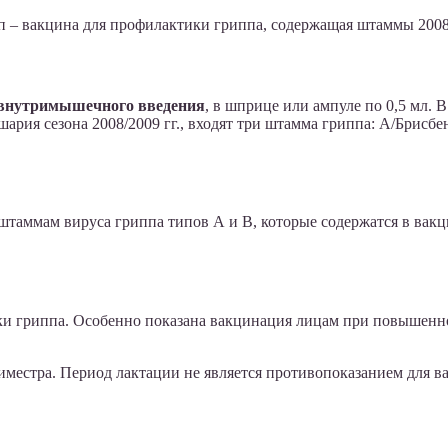
 – вакцина для профилактики гриппа, содержащая штаммы 2008/
и внутримышечного введения
, в шприце или ампуле по 0,5 мл. 
рия сезона 2008/2009 гг., входят три штамма гриппа: А/Брисб
таммам вируса гриппа типов А и В, которые содержатся в вакц
и гриппа. Особенно показана вакцинация лицам при повышенн
местра. Период лактации не является противопоказанием для в