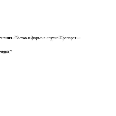
енения
. Состав и форма выпуска Препарат...
ечены
*