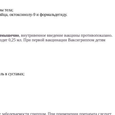
ы тела;
яйца, октоксинолу-9 и формальдегиду.
римышечно
, внутривенное введение вакцины противопоказано.
вводят 0,25 мл. При первой вакцинации Ваксигриппом детям
ь в суставах;
е заболеваемости гриппом. При применении препарата следует