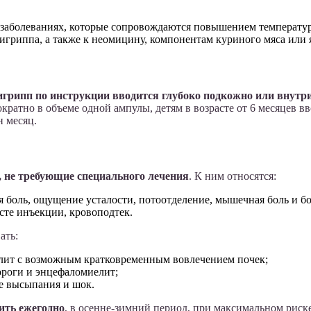
 заболеваниях, которые сопровождаются повышением температур
игриппа, а также к неомицину, компонентам куриного мяса или 
игрипп по инструкции вводится глубоко подкожно или внут
кратно в объеме одной ампулы, детям в возрасте от 6 месяцев 
н месяц.
 не требующие специального лечения
. К ним относятся:
 боль, ощущение усталости, потоотделение, мышечная боль и бол
сте инъекции, кровоподтек.
ать:
ит с возможным кратковременным вовлечением почек;
ороги и энцефаломиелит;
е высыпания и шок.
ить ежегодно
, в осенне-зимний период, при максимальном риск