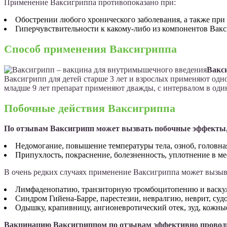
Применение Ваксигриппа противопоказано при:
Обострении любого хронического заболевания, а также при
Гиперчувствительности к какому-либо из компонентов Вакс
Способ применения Ваксигриппа
Вакс
Ваксигрипп для детей старше 3 лет и взрослых применяют одно
младше 9 лет препарат применяют дважды, с интервалом в оди
Побочные действия Ваксигриппа
По отзывам Ваксигрипп может вызвать побочные эффекты,
Недомогание, повышение температуры тела, озноб, головная
Припухлость, покраснение, болезненность, уплотнение в ме
В очень редких случаях применение Ваксигриппа может вызыв
Лимфаденопатию, транзиторную тромбоцитопению и васкул
Синдром Гийена-Барре, парестезии, невралгию, неврит, суд
Одышку, крапивницу, ангионевротический отек, зуд, кожны
Вакцинацию Ваксигриппом по отзывам эффективно провод