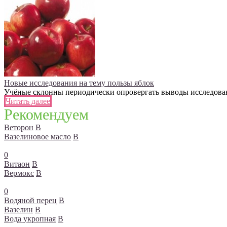
Новые исследования на тему пользы яблок
Учёные склонны периодически опровергать выводы исследований
Читать далее
Рекомендуем
Веторон
В
Вазелиновое масло
В
0
Витаон
В
Вермокс
В
0
Водяной перец
В
Вазелин
В
Вода укропная
В