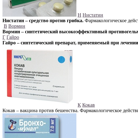
Н
Нистатин
Нистатин – средство против грибка.
Фармакологическое дейст
В
Вормин
Вормин – синтетический высокоэффективный противогель
Г
Гайро
Гайро – синтетический препарат, применяемый при лечени
К
Кокав
Кокав – вакцина против бешенства. Фармакологическое дейст