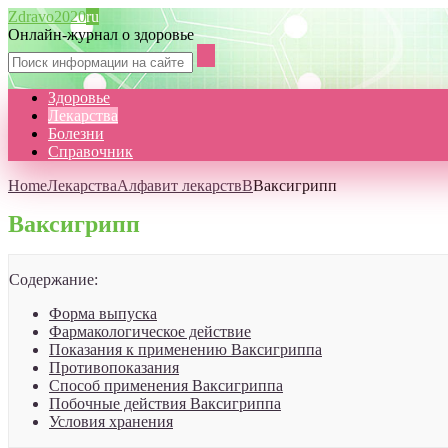
Zdravo2020
ru
Онлайн-журнал о здоровье
Здоровье
Лекарства
Болезни
Справочник
Home
Лекарства
Алфавит лекарств
В
Ваксигрипп
Ваксигрипп
Содержание:
Форма выпуска
Фармакологическое действие
Показания к применению Ваксигриппа
Противопоказания
Способ применения Ваксигриппа
Побочные действия Ваксигриппа
Условия хранения