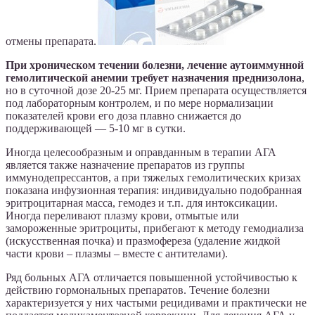
отмены препарата.
При хроническом течении болезни, лечение аутоиммунной
гемолитической анемии требует назначения преднизолона
,
но в суточной дозе 20-25 мг. Прием препарата осуществляется
под лабораторным контролем, и по мере нормализации
показателей крови его доза плавно снижается до
поддерживающей — 5-10 мг в сутки.
Иногда целесообразным и оправданным в терапии АГА
является также назначение препаратов из группы
иммунодепрессантов, а при тяжелых гемолитических кризах
показана инфузионная терапия: индивидуально подобранная
эритроцитарная масса, гемодез и т.п. для интоксикации.
Иногда переливают плазму крови, отмытые или
замороженные эритроциты, прибегают к методу гемодиализа
(искусственная почка) и празмофереза (удаление жидкой
части крови – плазмы – вместе с антителами).
Ряд больных АГА отличается повышенной устойчивостью к
действию гормональных препаратов. Течение болезни
характеризуется у них частыми рецидивами и практически не