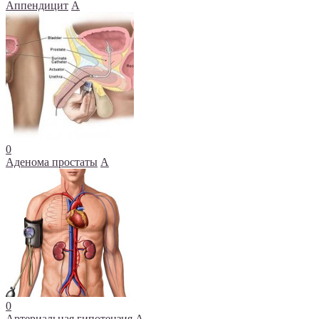
Аппендицит
А
0
Аденома простаты
А
0
Артериальная гипотензия
А