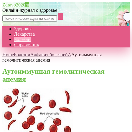
Zdravo2020
ru
Онлайн-журнал о здоровье
Здоровье
Лекарства
Болезни
Справочник
Home
Болезни
Алфавит болезней
А
Аутоиммунная
гемолитическая анемия
Аутоиммунная гемолитическая
анемия