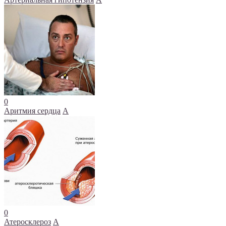
0
Аритмия сердца
А
0
Атеросклероз
А