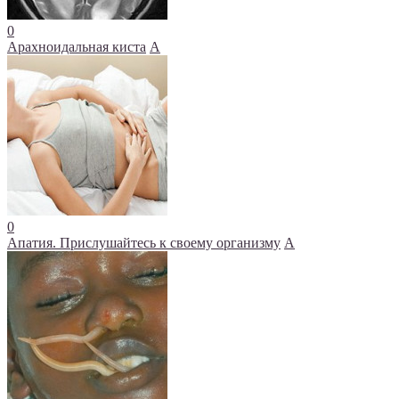
0
Арахноидальная киста
А
0
Апатия. Прислушайтесь к своему организму
А