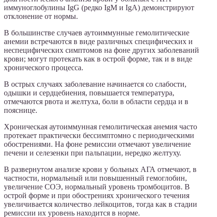
иммуноглобулины IgG (редко IgM и IgA) демонстрируют
отклонение от нормы.
В большинстве случаев аутоиммунные гемолитические
анемии встречаются в виде различных специфических и
неспецифических симптомов на фоне других заболеваний
крови; могут протекать как в острой форме, так и в виде
хронического процесса.
В острых случаях заболевание начинается со слабости,
одышки и сердцебиения, повышается температура,
отмечаются рвота и желтуха, боли в области сердца и в
пояснице.
Хроническая аутоиммунная гемолитическая анемия часто
протекает практически бессимптомно с периодическими
обострениями. На фоне ремиссии отмечают увеличение
печени и селезенки при пальпации, нередко желтуху.
В развернутом анализе крови у больных АГА отмечают, в
частности, нормальный или повышенный гемоглобин,
увеличение СОЭ, нормальный уровень тромбоцитов. В
острой форме и при обострениях хронического течения
увеличивается количество лейкоцитов, тогда как в стадии
ремиссии их уровень находится в норме.