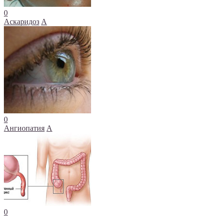
0
Аскаридоз
А
0
Ангиопатия
А
0