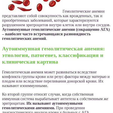
Гемолитические анемии
представляют собой совокупность как врожденных, так и
приобретенных заболеваний, которые характеризуются
разрушением эритроцитов внутри клеток или внутри сосудов.
Аутоиммунные гемолитические анемии (сокращенно АГА)
– наиболее часто встречающаяся разновидность
гемолитических анемий
.
Аутоиммунная гемолитическая анемия:
этиология, патогенез, классификация и
клиническая картина
Гемолитическая анемия может развиваться вследствие
конфликта группы крови или резус-фактора между матерью и
плодом или вследствие переливания донорской крови. Их
называют изоиммунными.
Ко второй группе относят случаи, когда собственная
иммунная система вырабатывает антитела к собственным же
эритроцитам.
Их называют аутоиммунными
гемолитическими анемиями.
При проведении
диагностического анализа крови у больных с АГА