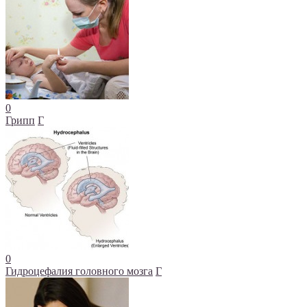
0
Грипп
Г
0
Гидроцефалия головного мозга
Г