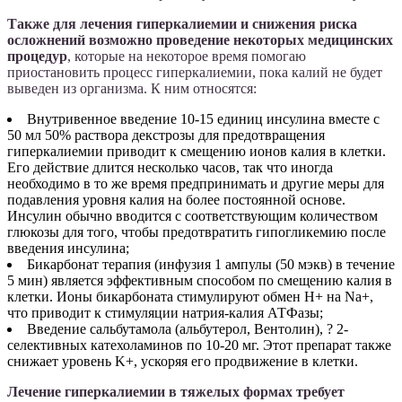
Также для лечения гиперкалиемии и снижения риска
осложнений возможно проведение некоторых медицинских
процедур
, которые на некоторое время помогаю
приостановить процесс гиперкалиемии, пока калий не будет
выведен из организма. К ним относятся:
Внутривенное введение 10-15 единиц инсулина вместе с
50 мл 50% раствора декстрозы для предотвращения
гиперкалиемии приводит к смещению ионов калия в клетки.
Его действие длится несколько часов, так что иногда
необходимо в то же время предпринимать и другие меры для
подавления уровня калия на более постоянной основе.
Инсулин обычно вводится с соответствующим количеством
глюкозы для того, чтобы предотвратить гипогликемию после
введения инсулина;
Бикарбонат терапия (инфузия 1 ампулы (50 мэкв) в течение
5 мин) является эффективным способом по смещению калия в
клетки. Ионы бикарбоната стимулируют обмен H+ на Na+,
что приводит к стимуляции натрия-калия АТФазы;
Введение сальбутамола (альбутерол, Вентолин), ? 2-
селективных катехоламинов по 10-20 мг. Этот препарат также
снижает уровень K+, ускоряя его продвижение в клетки.
Лечение гиперкалиемии в тяжелых формах требует