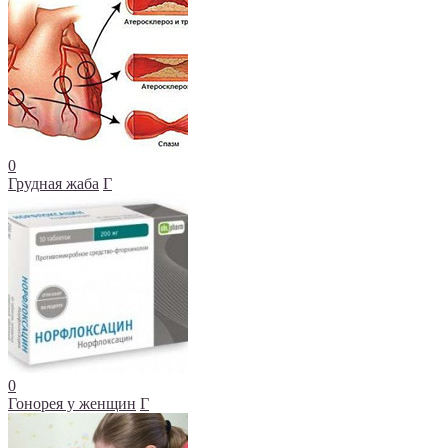
0
Грудная жаба
Г
0
Гонорея у женщин
Г