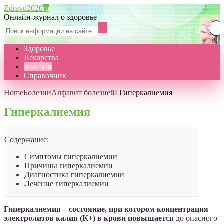
Zdravo2020
ru
Онлайн-журнал о здоровье
Здоровье
Лекарства
Болезни
Справочник
Home
Болезни
Алфавит болезней
Г
Гиперкалиемия
Гиперкалиемия
Содержание:
Симптомы гиперкалиемии
Причины гиперкалиемии
Диагностика гиперкалиемии
Лечение гиперкалиемии
Гиперкалиемия – состояние, при котором концентрация
электролитов калия (K+) в крови повышается
до опасного