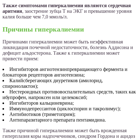
Также симптомами гиперкалиемии являются сердечная
аритмия
, заострение зубца Т на ЭКГ и превышение уровня
калия больше чем 7,0 ммоль/л.
Причины гиперкалиемии
Причинами гиперкалиемии может быть неэффективная
ликвидация почечной недостаточности, болезнь Аддисона и
дефицит альдостерона. Также к гиперкалиемии может
привести прием:
Ингибиторов ангиотензинпревращающего фермента и
блокаторов рецепторов ангиотензина;
Калийсберегающих диуретиков (амилорид,
спиронолактон);
Нестероидных противовоспалительных средств, таких как
ибупрофен, напроксен или целекоксиб;
Ингибиторов кальциневрина;
Иммунодепрессантов (циклоспорин и такролимус);
Антибиотиков (триметоприм);
Антипаразитарного препарата пентамидина.
Также причиной гиперкалиемии может быть врожденная
гиперплазия коры надпочечников, синдром Гордона и ацидоз