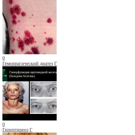
0
Геморрагический диатез
Г
0
Гипертиреоз
Г