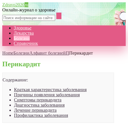
Zdravo2020
ru
Онлайн-журнал о здоровье
Здоровье
Лекарства
Болезни
Справочник
Home
Болезни
Алфавит болезней
П
Перикардит
Перикардит
Содержание:
Краткая характеристика заболевания
Причины появления заболевания
Симптомы перикардита
Диагностика заболевания
Лечение перикардита
Профилактика заболевания