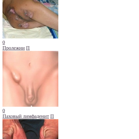
0
Пролежни
П
0
Паховый лимфаденит
П