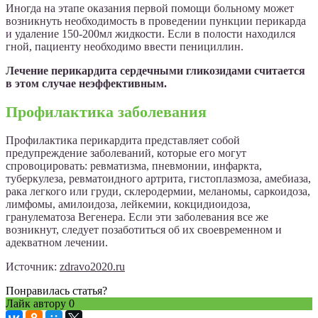
Иногда на этапе оказания первой помощи больному может
возникнуть необходимость в проведении пункции перикарда
и удаление 150-200мл жидкости. Если в полости находился
гной, пациенту необходимо ввести пенициллин.
Лечение перикардита сердечными гликозидами считается
в этом случае неэффективным.
Профилактика заболевания
Профилактика перикардита представляет собой
предупреждение заболеваний, которые его могут
спровоцировать: ревматизма, пневмонии, инфаркта,
туберкулеза, ревматоидного артрита, гистоплазмоза, амебиаза,
рака легкого или груди, склеродермии, меланомы, саркоидоза,
лимфомы, амилоидоза, лейкемии, кокцидиоидоза,
гранулематоза Вегенера. Если эти заболевания все же
возникнут, следует позаботиться об их своевременном и
адекватном лечении.
Источник:
zdravo2020.ru
Понравилась статья?
Лайк автору
0