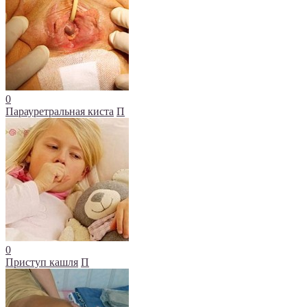
0
Парауретральная киста
П
0
Приступ кашля
П