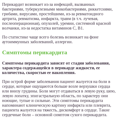
Перикардит возникает из-за инфекций, вызванных
бактериями, туберкулезными микобактериями, риккетсиями,
грибами, вирусами, простейшими, из-за ревматоидного
артрита, ревматизма, инфаркта, травм (в т.ч. лучевая,
послеоперационная), опухолей, уремии, системной красной
волчанки, из-за недостатка витаминов С, В1.
По статистике чаще всего болезнь возникает на фоне
аутоиммунных заболеваний, аллергии.
Симптомы перикардита
Симптомы перикардита зависят от стадии заболевания,
характера содержащейся в перикарде жидкости, ее
количества, скоростью ее накопления.
При острой форме заболевания пациент жалуется на боли в
сердце, которые ощущаются больше возле верхушки сердца
или внизу грудины. Боли могут отдаваться в левую руку, шею,
левую лопатку, эпигастральную область, по характеру они
ноющие, тупые и сильные. Эти симптомы перикардита
напоминают клиническую картину инфаркта или плеврита,
пациента жалуется на тяжесть, дискомфорт в сердце. Такие
сердечные боли – основной симптом сухого перикардита.