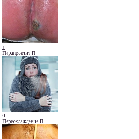
1
Парапроктит
П
0
Переохлаждение
П