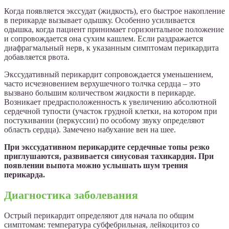
Когда появляется экссудат (жидкость), его быстрое накопление
в перикарде вызывает одышку. Особенно усиливается
одышка, когда пациент принимает горизонтальное положение
и сопровождается она сухим кашлем. Если раздражается
диафрагмальный нерв, к указанным симптомам перикардита
добавляется рвота.
Экссудативный перикардит сопровождается уменьшением,
часто исчезновением верхушечного толчка сердца – это
вызвано большим количеством жидкости в перикарде.
Возникает предрасположенность к увеличению абсолютной
сердечной тупости (участок грудной клетки, на котором при
постукивании (перкуссии) по особому звуку определяют
область сердца). Замечено набухание вен на шее.
При экссудативном перикардите сердечные топы резко
приглушаются, развивается синусовая тахикардия. При
появлении выпота можно услышать шум трения
перикарда.
Диагностика заболевания
Острый перикардит определяют для начала по общим
симптомам: температура субфебрильная, лейкоцитоз со