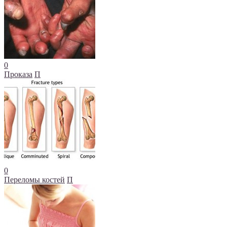
0
Проказа
П
0
Переломы костей
П