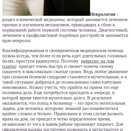
Неврология
–
раздел клинической медицины, который занимается лечением
причин и изучением механизмов, приводящих к сбою в
нормальной работе нервной системы человека. Диагностикой,
лечением и профилактикой подобных расстройств занимается
врач-невролог.
Квалифицированная и своевременная медицинская помощь
нужна всегда, тем более если речь идет длительных головных
болях, приступе радикулита. Поэтому
невролог на дом
платно
приедет очень быстро и сможет помочь своему
пациенту в максимально сжатые сроки. Ведь любое движение
при сильном болевом синдроме становится мучительным, и в
такой ситуации добраться до поликлиники самостоятельно
невозможно. Нужно учесть, что прийти на прием это еще
половина дела. Еще потребуется просидеть в очереди, в
которой время тянется мучительно долго. В результате
оказывается, что поход в больницу – это просто непосильная
задача, для человека, которому лишний раз пошевелиться
крайне сложно и больно. Правильнее в этом случае вызвать
врача на дом, он приедет в четко определенное время,
независимо от того в каком районе проживает пациент. Для
оформления вызова достаточно позвонить в регистратуру и