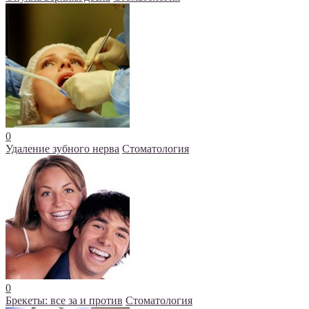
0
Удаление зубного нерва
Стоматология
0
Брекеты: все за и против
Стоматология