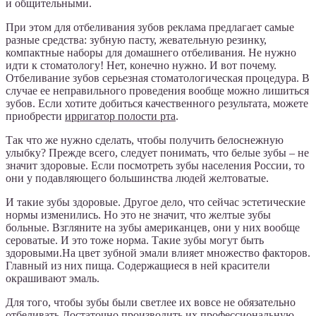
и общительными.
При этом для отбеливания зубов реклама предлагает самые
разные средства: зубную пасту, жевательную резинку,
компактные наборы для домашнего отбеливания. Не нужно
идти к стоматологу! Нет, конечно нужно. И вот почему.
Отбеливание зубов серьезная стоматологическая процедура. В
случае ее неправильного проведения вообще можно лишиться
зубов. Если хотите добиться качественного результата, можете
приобрести
ирригатор полости рта
.
Так что же нужно сделать, чтобы получить белоснежную
улыбку? Прежде всего, следует понимать, что белые зубы – не
значит здоровые. Если посмотреть зубы населения России, то
они у подавляющего большинства людей желтоватые.
И такие зубы здоровые. Другое дело, что сейчас эстетические
нормы изменились. Но это не значит, что желтые зубы
больные. Взгляните на зубы американцев, они у них вообще
сероватые. И это тоже норма. Такие зубы могут быть
здоровыми.На цвет зубной эмали влияет множество факторов.
Главный из них пища. Содержащиеся в ней красители
окрашивают эмаль.
Для того, чтобы зубы были светлее их вовсе не обязательно
отбеливать.Достаточно производить их профессиональную