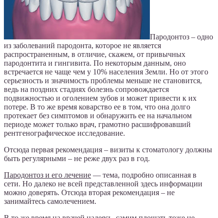
Пародонтоз – одно
из заболеваний пародонта, которое не является
распространенным, в отличие, скажем, от привычных
пародонтита и гингивита. По некоторым данным, оно
встречается не чаще чем у 10% населения Земли. Но от этого
серьезность и значимость проблемы меньше не становится,
ведь на поздних стадиях болезнь сопровождается
подвижностью и оголением зубов и может привести к их
потере. В то же время коварство ее в том, что она долго
протекает без симптомов и обнаружить ее на начальном
периоде может только врач, грамотно расшифровавший
рентгенографическое исследование.
Отсюда первая рекомендация – визиты к стоматологу должны
быть регулярными – не реже двух раз в год.
Пародонтоз и его лечение
— тема, подробно описанная в
сети. Но далеко не всей представленной здесь информации
можно доверять. Отсюда вторая рекомендация – не
занимайтесь самолечением.
В то же время на врачей надеясь, самим плошать тоже не