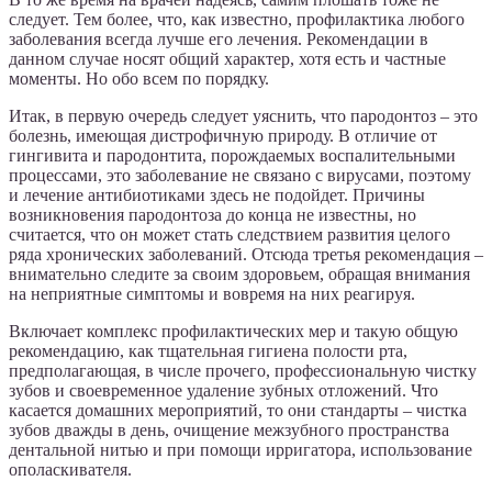
следует. Тем более, что, как известно, профилактика любого
заболевания всегда лучше его лечения. Рекомендации в
данном случае носят общий характер, хотя есть и частные
моменты. Но обо всем по порядку.
Итак, в первую очередь следует уяснить, что пародонтоз – это
болезнь, имеющая дистрофичную природу. В отличие от
гингивита и пародонтита, порождаемых воспалительными
процессами, это заболевание не связано с вирусами, поэтому
и лечение антибиотиками здесь не подойдет. Причины
возникновения пародонтоза до конца не известны, но
считается, что он может стать следствием развития целого
ряда хронических заболеваний. Отсюда третья рекомендация –
внимательно следите за своим здоровьем, обращая внимания
на неприятные симптомы и вовремя на них реагируя.
Включает комплекс профилактических мер и такую общую
рекомендацию, как тщательная гигиена полости рта,
предполагающая, в числе прочего, профессиональную чистку
зубов и своевременное удаление зубных отложений. Что
касается домашних мероприятий, то они стандарты – чистка
зубов дважды в день, очищение межзубного пространства
дентальной нитью и при помощи ирригатора, использование
ополаскивателя.