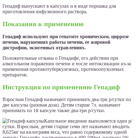
Гепадиф выпускают в капсулах и в виде порошка для
приготовления инфузионного раствора.
Показания к применению
Гепадиф используют при гепатите хроническом, циррозе
печени, нарушениях работы печени, ее жировой
дистрофии, экзогенных отравлениях.
Положительные отзывы о Гепадифе, его действии при
алкогольном поражении печени и после интоксикации из-за
применения противотуберкулезных, противоопухолевых
препаратов.
Инструкция по применению Гепадиф
Взрослым Гепадиф назначают принимать два-три р/сутки по
две капсулы (разовая доза). Детям старше 7л. назначают
принимать по 1й капсуле также два-три р/сутки.
Капельное введение выполняется один р/
сутки. Взрослым, детям старше семи лет назначают вводить
8,625мг на килограмм веса, что равно содержимому одной
ампулы Гепадифа, растворенного в 400-500мл. раствора 5%