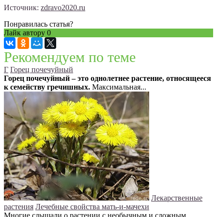
Источник:
zdravo2020.ru
Понравилась статья?
Лайк автору
0
Рекомендуем по теме
Г
Горец почечуйный
Горец почечуйный – это однолетнее растение, относящееся
к семейству гречишных.
Максимальная...
Лекарственные
растения
Лечебные свойства мать-и-мачехи
Многие слышали о растении с необычным и сложным