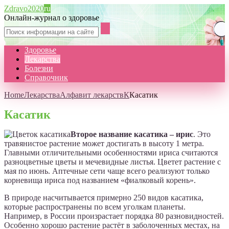
Zdravo2020
ru
Онлайн-журнал о здоровье
Здоровье
Лекарства
Болезни
Справочник
Home
Лекарства
Алфавит лекарств
К
Касатик
Касатик
Второе название касатика – ирис
. Это
травянистое растение может достигать в высоту 1 метра.
Главными отличительными особенностями ириса считаются
разноцветные цветы и мечевидные листья. Цветет растение с
мая по июнь. Аптечные сети чаще всего реализуют только
корневища ириса под названием «фиалковый корень».
В природе насчитывается примерно 250 видов касатика,
которые распространены по всем уголкам планеты.
Например, в России произрастает порядка 80 разновидностей.
Особенно хорошо растение растёт в заболоченных местах, на