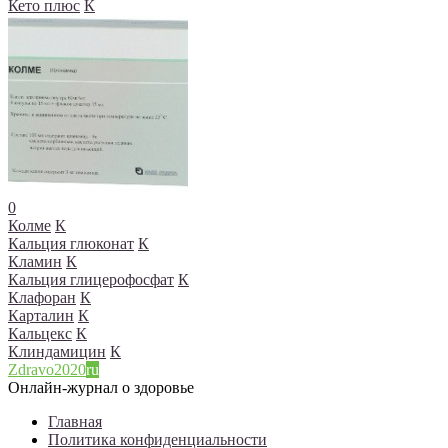
Кето плюс
К
0
Колме
К
Кальция глюконат
К
Кламин
К
Кальция глицерофосфат
К
Клафоран
К
Карталин
К
Кальцекс
К
Клиндамицин
К
Zdravo2020
ru
Онлайн-журнал о здоровье
Главная
Политика конфиденциальности