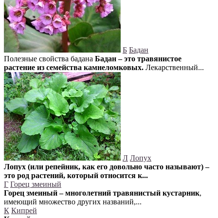
Б
Бадан
Полезные свойства бадана
Бадан – это травянистое
растение из семейства камнеломковых.
Лекарственный...
Л
Лопух
Лопух (или репейник, как его довольно часто называют) –
это род растений, который относится к...
Г
Горец змеиный
Горец змеиный – многолетний травянистый кустарник
,
имеющий множество других названий,...
К
Кипрей