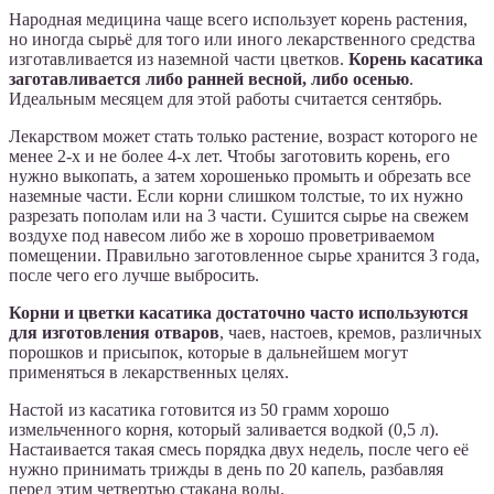
Народная медицина чаще всего использует корень растения,
но иногда сырьё для того или иного лекарственного средства
изготавливается из наземной части цветков.
Корень касатика
заготавливается либо ранней весной, либо осенью
.
Идеальным месяцем для этой работы считается сентябрь.
Лекарством может стать только растение, возраст которого не
менее 2-х и не более 4-х лет. Чтобы заготовить корень, его
нужно выкопать, а затем хорошенько промыть и обрезать все
наземные части. Если корни слишком толстые, то их нужно
разрезать пополам или на 3 части. Сушится сырье на свежем
воздухе под навесом либо же в хорошо проветриваемом
помещении. Правильно заготовленное сырье хранится 3 года,
после чего его лучше выбросить.
Корни и цветки касатика достаточно часто используются
для изготовления отваров
, чаев, настоев, кремов, различных
порошков и присыпок, которые в дальнейшем могут
применяться в лекарственных целях.
Настой из касатика готовится из 50 грамм хорошо
измельченного корня, который заливается водкой (0,5 л).
Настаивается такая смесь порядка двух недель, после чего её
нужно принимать трижды в день по 20 капель, разбавляя
перед этим четвертью стакана воды.