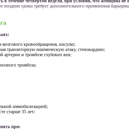
ь в течение четвертой недели, при условии, что женщина не
е поздние сроки требует дополнительного применения барьерны
га
аях:
 мозгового кровообращения, инсульт;
чая транзиторную ишемическую атаку, стенокардию;
й артерии и тромбозе глубоких вен;
нозного тромбоза;
ельной иммобилизацией;
сте старше 35 лет;
енять при: