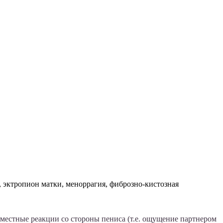
 эктропион матки, меноррагия, фиброзно-кистозная
е местные реакции со стороны пениса (т.е. ощущение партнером