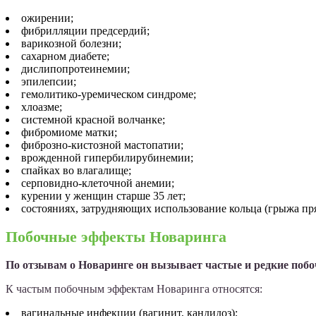
ожирении;
фибрилляции предсердий;
варикозной болезни;
сахарном диабете;
дислипопротеинемии;
эпилепсии;
гемолитико-уремическом синдроме;
хлоазме;
системной красной волчанке;
фибромиоме матки;
фиброзно-кистозной мастопатии;
врожденной гипербилирубинемии;
спайках во влагалище;
серповидно-клеточной анемии;
курении у женщин старше 35 лет;
состояниях, затрудняющих использование кольца (грыжа пр
Побочные эффекты Новаринга
По отзывам о Новаринге он вызывает частые и редкие поб
К частым побочным эффектам Новаринга относятся:
вагинальные инфекции (вагинит, кандидоз);