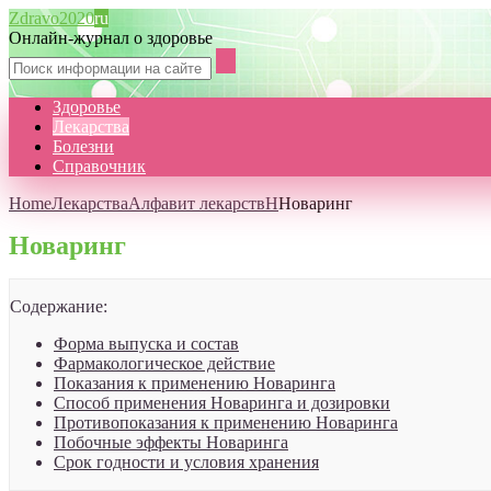
Zdravo2020
ru
Онлайн-журнал о здоровье
Здоровье
Лекарства
Болезни
Справочник
Home
Лекарства
Алфавит лекарств
Н
Новаринг
Новаринг
Содержание:
Форма выпуска и состав
Фармакологическое действие
Показания к применению Новаринга
Способ применения Новаринга и дозировки
Противопоказания к применению Новаринга
Побочные эффекты Новаринга
Срок годности и условия хранения