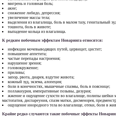
мигрень и головная боль;
акне;
снижение либидо, депрессия;
увеличение массы тела;
выделения из влагалища, боль в малом тазу, генитальный зу
тошнота, боль в животе;
выпадение кольца из влагалища.
К редким побочным эффектам Новаринга относятся:
инфекции мочевыводящих путей, цервицит, цистит;
повышение аппетита;
частые перепады настроения;
нарушение зрения;
головокружение;
приливы;
запор, рвота, диарея, вздутие живота;
кожный зуд, экзема, алопеция;
боли в конечностях, мышечные спазмы, боль в пояснице;
поллакиурия, императивные позывы, дизурия;
жжение и ощущение сухости во влагалище, полипы шейки ма
мастопатия, диспареуния, спазм матки, дисменорея, предменс
ощущение инородного тела во влагалище, отеки, боли в жив
Крайне редко случаются такие побочные эффекты Новарин