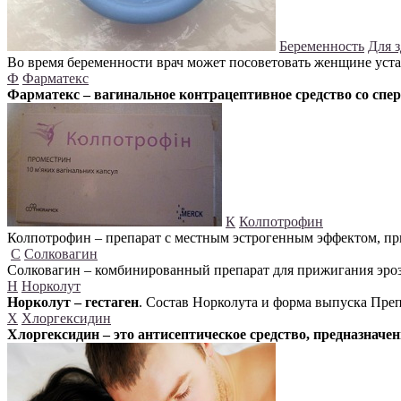
Беременность
Для 
Во время беременности врач может посоветовать женщине устан
Ф
Фарматекс
Фарматекс – вагинальное контрацептивное средство со сп
К
Колпотрофин
Колпотрофин – препарат с местным эстрогенным эффектом, пр
С
Солковагин
Солковагин – комбинированный препарат для прижигания эрози
Н
Норколут
Норколут – гестаген
. Состав Норколута и форма выпуска Преп
Х
Хлоргексидин
Хлоргексидин – это антисептическое средство, предназначе