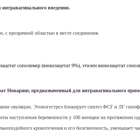
 интравагинального введения.
е, с прозрачной областью в месте соединения.
лацетат сополимер (винилацетат 9%), этилен винилацетат сопол
т Новаринг, предназначенный для интравагинального прим
ние овуляции. Этоногестрел блокирует синтез ФСГ и ЛГ гипофи
тоты наступления беременности у 100 женщин на протяжении одно
льноподобного кровотечения и его болезненность, уменьшает ч