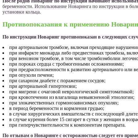
После родов Новаринг по инструкции начинают использоват
беременности. Использование Новаринга по инструкции в боле
установки кольца.
Противопоказания к применению Новарин
По инструкции Новаринг противопоказан в следующих случ
при артериальном тромбозе, включая преходящие нарушения
при инфаркте миокарда либо предвестниках тромбоза, вклю
при венозном тромбозе, в том числе тромбоэмболии легочно
при пороках сердца с тробмогенными осложнениями;
при предрасположенности к развитию артериального или ве
при опухоли печени;
при сахарном диабете с поражением сосудов;
при артериальной гипертензии;
при мигрени с очаговой неврологической симптоматикой;
при кровотечении из влагалища невыясненной этиологии;
при злокачественных гормонозависимых опухолях;
в период беременности и кормления грудью;
в случае хирургических вмешательств с последующей длит
в случае курения более 15 сигарет в сутки у женщин в возра
при гиперчувствительности к компонентам препарата.
По отзывам о Новаринге с осторожностью следует его прим