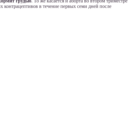
 кормит грудью
. То же касается и аборта во втором триместре
х контрацептивов в течение первых семи дней после