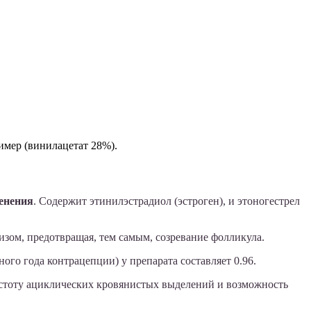
имер (винилацетат 28%).
енения
. Содержит этинилэстрадиол (эстроген), и этоногестрел
зом, предотвращая, тем самым, созревание фолликула.
го года контрацепции) у препарата составляет 0.96.
астоту ациклических кровянистых выделений и возможность