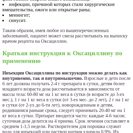
инфекции, причиной которых стали хирургические
вмешательства, ожоги или открытые раны;
менингит;
синусит.
Таким образом, имея любое из вышеперечисленных
заболеваний, пациент может смела рассчитывать на выписку
врачом рецепта на Оксациллин.
Краткая инструкция к Оксациллину по
применению
Инъекции Оксациллина по инструкции можно делать как
внутривенно, так и внутримышечно.
Взрослые и дети после
6 лет должны получать 2-4 г препарата в сутки, детям более
младшего возраста доза рассчитывается в зависимости от
массы тела: 60-80 мг на 1 кг веса в сутки (в возрасте до 3-ех
мес.), 1 г на 1 кг веса в сутки (от 3-ех мес. до 2 лет), 2 г на 1 кг
в сутки (от 2-ух до 6-ти лет), новорожденным и детям,
родившимся раньше срока, следует принимать 20-40 мг на 1
кг веса в сутки. Препарат вводится часто: каждые 4-6 часов;
суточная доза делится на 4 приема. Срок лечения составляет в
среднем 1-1,5 недели. Растворителем для порошка служит
вода для инъекций или раствор натрия хлорида 0,9%. Их