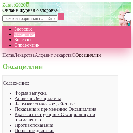
Zdravo2020
ru
Онлайн-журнал о здоровье
Здоровье
Лекарства
Болезни
Справочник
Home
Лекарства
Алфавит лекарств
О
Оксациллин
Оксациллин
Содержание:
Форма выпуска
Аналоги Оксациллина
Фармакологическое действие
Показания к применению Оксациллина
Краткая инструкция к Оксациллину по
применению
Противопоказания
Побочное действие