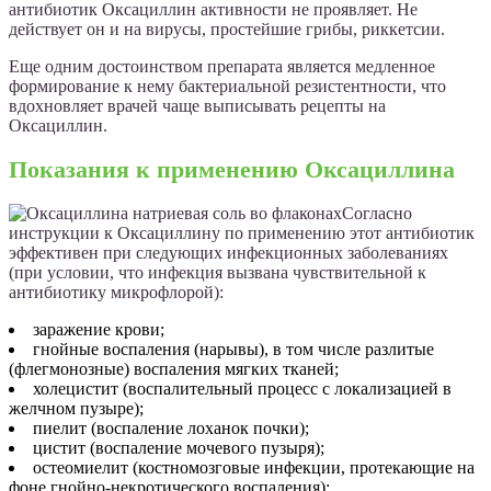
антибиотик Оксациллин активности не проявляет. Не
действует он и на вирусы, простейшие грибы, риккетсии.
Еще одним достоинством препарата является медленное
формирование к нему бактериальной резистентности, что
вдохновляет врачей чаще выписывать рецепты на
Оксациллин.
Показания к применению Оксациллина
Согласно
инструкции к Оксациллину по применению этот антибиотик
эффективен при следующих инфекционных заболеваниях
(при условии, что инфекция вызвана чувствительной к
антибиотику микрофлорой):
заражение крови;
гнойные воспаления (нарывы), в том числе разлитые
(флегмонозные) воспаления мягких тканей;
холецистит (воспалительный процесс с локализацией в
желчном пузыре);
пиелит (воспаление лоханок почки);
цистит (воспаление мочевого пузыря);
остеомиелит (костномозговые инфекции, протекающие на
фоне гнойно-некротического воспаления);