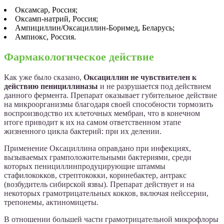
Оксамсар, Россия;
Оксамп-натрий, Россия;
Ампициллин/Оксациллин-Боримед, Беларусь;
Ампиокс, Россия.
Фармакологическое действие
Как уже было сказано,
Оксациллин не чувствителен к
действию пенициллиназы
и не разрушается под действием
данного фермента. Препарат оказывает губительное действие
на микроорганизмы благодаря своей способности тормозить
воспроизводство их клеточных мембран, что в конечном
итоге приводит к их на самом ответственном этапе
жизненного цикла бактерий: при их делении.
Применение Оксациллина оправдано при инфекциях,
вызываемых грамположительными бактериями, среди
которых пенициллинпродуцирующие штаммы
стафилококков, стрептококки, коринебактер, антракс
(возбудитель сибирской язвы). Препарат действует и на
некоторых грамотрицательных кокков, включая нейссерии,
трепонемы, актиномицеты.
В отношении большей части грамотрицательной микрофлоры