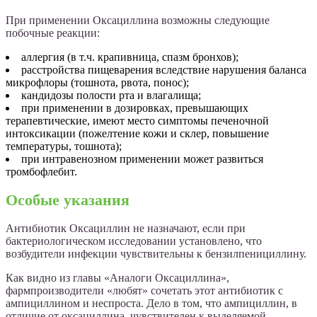
При применении Оксациллина возможны следующие
побочные реакции:
аллергия (в т.ч. крапивница, спазм бронхов);
расстройства пищеварения вследствие нарушения баланса
микрофлоры (тошнота, рвота, понос);
кандидозы полости рта и влагалища;
при применении в дозировках, превышающих
терапевтические, имеют место симптомы печеночной
интоксикации (пожелтение кожи и склер, повышение
температуры, тошнота);
при интравенозном применении может развиться
тромбофлебит.
Особые указания
Антибиотик Оксациллин не назначают, если при
бактериологическом исследовании установлено, что
возбудители инфекции чувствительны к бензилпенициллину.
Как видно из главы «Аналоги Оксациллина»,
фармпроизводители «любят» сочетать этот антибиотик с
ампициллином и неспроста. Дело в том, что ампициллин, в
отличие от оксациллина, чувствителен к выделяемой