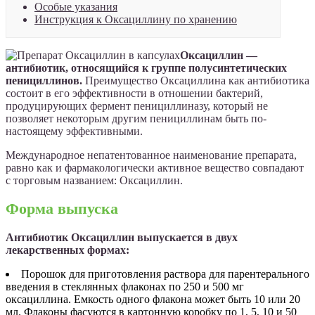
Особые указания
Инструкция к Оксациллину по хранению
Оксациллин —
антибиотик, относящийся к группе полусинтетических
пенициллинов.
Преимущество Оксациллина как антибиотика
состоит в его эффективности в отношении бактерий,
продуцирующих фермент пенициллиназу, который не
позволяет некоторым другим пенициллинам быть по-
настоящему эффективными.
Международное непатентованное наименование препарата,
равно как и фармакологически активное вещество совпадают
с торговым названием: Оксациллин.
Форма выпуска
Антибиотик Оксациллин выпускается в двух
лекарственных формах:
Порошок для приготовления раствора для парентерального
введения в стеклянных флаконах по 250 и 500 мг
оксациллина. Емкость одного флакона может быть 10 или 20
мл. Флаконы фасуются в картонную коробку по 1, 5, 10 и 50