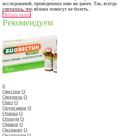
исследований, проведенных ими же ранее. Так, всегда
считалось, что яблоки помогут не болеть.
Читать далее
Рекомендуем
0
Овестин
О
Овитрель
О
Омез
О
Орунгамин
О
Очанка
О
Отинум
О
Омакор
О
Оксикорт
О
Окситоцин
О