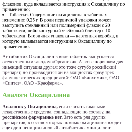
флаконов, куда вкладывается инструкция к Оксациллину по
применению;
Таблетки. Содержание оксациллина в таблетках
неизменно: 0,25 г. В роли первичной упаковки может
выступить стеклянный или полимерный флакон с 20
таблетками, либо контурный ячейковый блистер с 10
таблетками. Вторичная упаковка ­— картонная коробка, в
которую вкладывается инструкция к Оксациллину по
применению.
Антибиотик Оксациллин в виде таблеток выпускается
отечественным заводом «Органика». А вот с порошком для
инъекций ситуация другая: это тоже сугубо российский
препарат, но производится он на мощностях сразу трех
фармацевтических предприятий: ОАО «Биохимик», ОАО
«Синтез», ОАО «Красфарма».
Аналоги Оксациллина
Аналогов у Оксациллина,
если считать таковыми
лекарственные средства, совпадающие по составу,
на
российском фармрынке нет.
Зато есть ряд других
препаратов, в состав которых помимо оксациллина входит
еще один пенициллиновый антибиотик ампициллин: