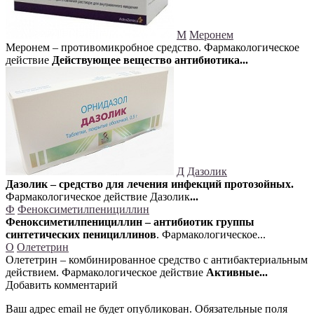
М
Меронем
Меронем – противомикробное средство. Фармакологическое
действие
Действующее вещество антибиотика...
Д
Дазолик
Дазолик – средство для лечения инфекций протозойных.
Фармакологическое действие Дазолик
...
Ф
Феноксиметилпенициллин
Феноксиметилпенициллин – антибиотик группы
синтетических пенициллинов
. Фармакологическое...
О
Олететрин
Олететрин – комбинированное средство с антибактериальным
действием. Фармакологическое действие
Активные...
Добавить комментарий
Ваш адрес email не будет опубликован.
Обязательные поля