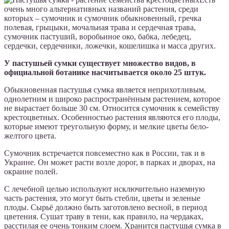
очень много альтернативных названий растения, среди
которых – сумочник и сумочник обыкновенный, гречка
полевая, грыцыки, мочальная трава и сердечная трава,
сумочник пастуший, воробьиное око, бабка, лебедец,
сердечки, сердечники, ложечки, кошелишка и масса других.
У пастушьей сумки существует множество видов, в
официальной ботанике насчитывается около 25 штук.
Обыкновенная пастушья сумка является неприхотливым,
однолетним и широко распространённым растением, которое
не вырастает больше 30 см. Относится сумочник к семейству
крестоцветных. Особенностью растения являются его плоды,
которые имеют треугольную форму, и мелкие цветы бело-
желтого цвета.
Сумочник встречается повсеместно как в России, так и в
Украине. Он может расти возле дорог, в парках и дворах, на
окраине полей.
С лечебной целью используют исключительно наземную
часть растения, это могут быть стебли, цветы и зеленые
плоды. Сырьё должно быть заготовлено весной, в период
цветения. Сушат траву в тени, как правило, на чердаках,
расстилая ее очень тонким слоем. Хранится пастушья сумка в