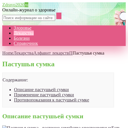
Zdravo2020
ru
Онлайн-журнал о здоровье
Здоровье
Лекарства
Болезни
Справочник
Home
Лекарства
Алфавит лекарств
П
Пастушья сумка
Пастушья сумка
Содержание:
Описание пастушьей сумки
Применение пастушьей сумки
Противопоказания к пастушьей сумке
Описание пастушьей сумки
Есть