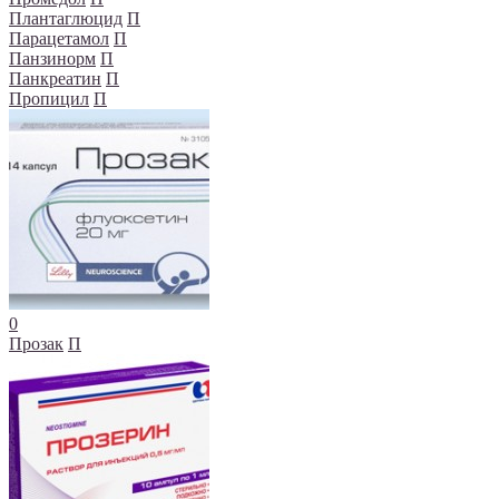
Плантаглюцид
П
Парацетамол
П
Панзинорм
П
Панкреатин
П
Пропицил
П
0
Прозак
П