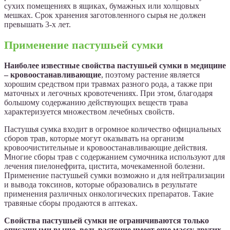
сухих помещениях в ящиках, бумажных или холщовых
мешках. Срок хранения заготовленного сырья не должен
превышать 3-х лет.
Применение пастушьей сумки
Наиболее известные свойства пастушьей сумки в медицине
– кровоостанавливающие
, поэтому растение является
хорошим средством при травмах разного рода, а также при
маточных и легочных кровотечениях. При этом, благодаря
большому содержанию действующих веществ трава
характеризуется множеством лечебных свойств.
Пастушья сумка входит в огромное количество официальных
сборов трав, которые могут оказывать на организм
кровоочистительные и кровоостанавливающие действия.
Многие сборы трав с содержанием сумочника используют для
лечения пиелонефрита, цистита, мочекаменной болезни.
Применение пастушьей сумки возможно и для нейтрализации
и вывода токсинов, которые образовались в результате
применения различных онкологических препаратов. Такие
травяные сборы продаются в аптеках.
Свойства пастушьей сумки не ограничиваются только
описанными выше, ведь растение имеет еще массу других