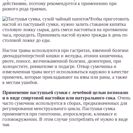
действиями, поэтому рекомендуется к применению при
разного рода травмах.
Чтобы приготовить
настой из пастушьей сумки, нужно залить стаканом кипятка
столовую ложку сырья, дать смеси настояться на протяжении
часа, процедить. Принимать настой нужно трижды в день по
столовой ложке до еды.
Настои травы используются при гастритах, язвенной болезни
двенадцатиперстной кишки и желудка, атонии кишечника,
рвоте, поносе, желчнокаменной болезни, дизентерии, при
холецистите, ревматизме и подагре. Отвар сумочника и
измельченная трава могут использоваться наружно в качестве
примочек, которые прикладывают на язвы или раны, а также
к местам ушибов.
Применение пастушьей сумки с лечебной целью возможно
и в виде спиртовой настойки или натурального сока
. Очень
часто сумочник используется в сборах, предназначенных для
регулирования менструального цикла. Пастушья сумка
применяется при гипотонии, атеросклерозе, климаксе и
головокружении. В этом случае употреблять её нужно в виде
чая.